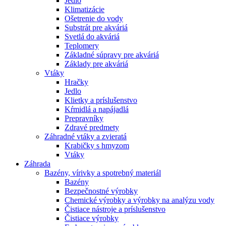
Jedlo
Klimatizácie
Ošetrenie do vody
Substrát pre akváriá
Svetlá do akváriá
Teplomery
Základné súpravy pre akváriá
Základy pre akváriá
Vtáky
Hračky
Jedlo
Klietky a príslušenstvo
Kŕmidlá a napájadlá
Prepravníky
Zdravé predmety
Záhradné vtáky a zvieratá
Krabičky s hmyzom
Vtáky
Záhrada
Bazény, vírivky a spotrebný materiál
Bazény
Bezpečnostné výrobky
Chemické výrobky a výrobky na analýzu vody
Čistiace nástroje a príslušenstvo
Čistiace výrobky