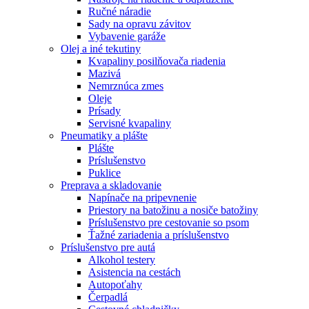
Ručné náradie
Sady na opravu závitov
Vybavenie garáže
Olej a iné tekutiny
Kvapaliny posilňovača riadenia
Mazivá
Nemrznúca zmes
Oleje
Prísady
Servisné kvapaliny
Pneumatiky a plášte
Plášte
Príslušenstvo
Puklice
Preprava a skladovanie
Napínače na pripevnenie
Priestory na batožinu a nosiče batožiny
Príslušenstvo pre cestovanie so psom
Ťažné zariadenia a príslušenstvo
Príslušenstvo pre autá
Alkohol testery
Asistencia na cestách
Autopoťahy
Čerpadlá