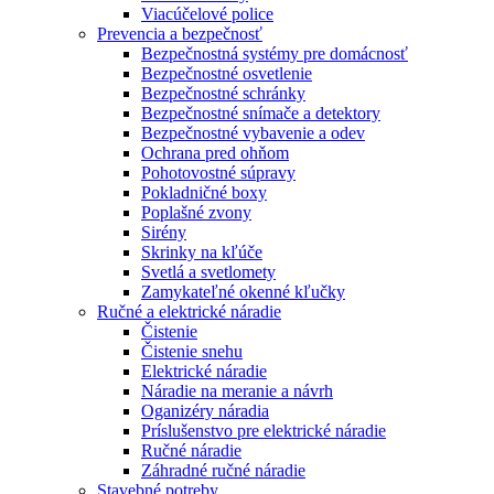
Viacúčelové police
Prevencia a bezpečnosť
Bezpečnostná systémy pre domácnosť
Bezpečnostné osvetlenie
Bezpečnostné schránky
Bezpečnostné snímače a detektory
Bezpečnostné vybavenie a odev
Ochrana pred ohňom
Pohotovostné súpravy
Pokladničné boxy
Poplašné zvony
Sirény
Skrinky na kľúče
Svetlá a svetlomety
Zamykateľné okenné kľučky
Ručné a elektrické náradie
Čistenie
Čistenie snehu
Elektrické náradie
Náradie na meranie a návrh
Oganizéry náradia
Príslušenstvo pre elektrické náradie
Ručné náradie
Záhradné ručné náradie
Stavebné potreby