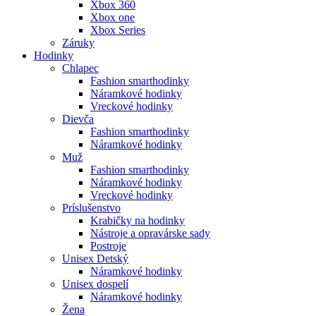
Xbox 360
Xbox one
Xbox Series
Záruky
Hodinky
Chlapec
Fashion smarthodinky
Náramkové hodinky
Vreckové hodinky
Dievča
Fashion smarthodinky
Náramkové hodinky
Muž
Fashion smarthodinky
Náramkové hodinky
Vreckové hodinky
Príslušenstvo
Krabičky na hodinky
Nástroje a opravárske sady
Postroje
Unisex Detský
Náramkové hodinky
Unisex dospelí
Náramkové hodinky
Žena