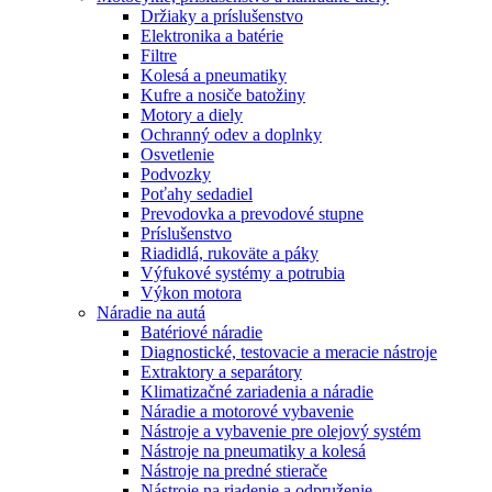
Držiaky a príslušenstvo
Elektronika a batérie
Filtre
Kolesá a pneumatiky
Kufre a nosiče batožiny
Motory a diely
Ochranný odev a doplnky
Osvetlenie
Podvozky
Poťahy sedadiel
Prevodovka a prevodové stupne
Príslušenstvo
Riadidlá, rukoväte a páky
Výfukové systémy a potrubia
Výkon motora
Náradie na autá
Batériové náradie
Diagnostické, testovacie a meracie nástroje
Extraktory a separátory
Klimatizačné zariadenia a náradie
Náradie a motorové vybavenie
Nástroje a vybavenie pre olejový systém
Nástroje na pneumatiky a kolesá
Nástroje na predné stierače
Nástroje na riadenie a odpruženie