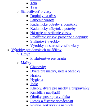
Telo
Tvár
Starostlivosť o vlasy
Doplnky na účes
Farbenie vlasov
Kadernícke potreby a pomôcky
Kadernícky nábytok a potreby
Nástroje na strihanie vlasov
Predĺženie vlasov, parochne a doplnky
Stylingové výrobky
Výrobky na starostlivosť o vlasy
Výrobky pre domácich miláčikov
Hmyz
Príslušenstvo pre taráriá
Mačky
Chuťovky
Dvere pre mačky, siete a ohrádky
Hračky
Hygiena
Jedlo
Klietky, dvere pre mačky a prepravníky
Kŕmidlá a napájadlá
Obojky, postroje a vodítka
Piesok a čistenie domácnosti
Postele, prikrývky a nábytok