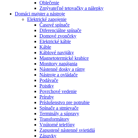
Oblečenie
Zmývateľné tetovačky a nálepky
Domáci majster a nástroje
Elektrické zapojenie
Časové spínače
Diferenciálne spínače
Domové zvončeky
Elektrické káble
Káble
Káblové navijáky
Magnetotermické krabice
Monitory napájania
Nástenné dosky a rámy
Nástroje a ovládače
Podávače
Poistky
Povrchové vedenie
Príruby
Príslušenstvo pre potrubie
Spínače a stmievače
Terminály a súpravy
Transformátory
Vnútorné telefóny
Zapustené nástenné svietidlá
Zásuvky