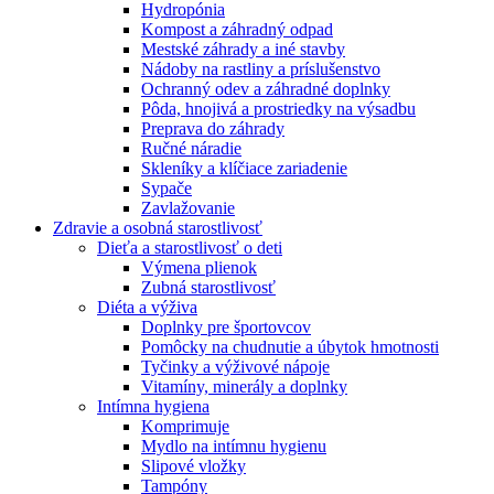
Hydropónia
Kompost a záhradný odpad
Mestské záhrady a iné stavby
Nádoby na rastliny a príslušenstvo
Ochranný odev a záhradné doplnky
Pôda, hnojivá a prostriedky na výsadbu
Preprava do záhrady
Ručné náradie
Skleníky a klíčiace zariadenie
Sypače
Zavlažovanie
Zdravie a osobná starostlivosť
Dieťa a starostlivosť o deti
Výmena plienok
Zubná starostlivosť
Diéta a výživa
Doplnky pre športovcov
Pomôcky na chudnutie a úbytok hmotnosti
Tyčinky a výživové nápoje
Vitamíny, minerály a doplnky
Intímna hygiena
Komprimuje
Mydlo na intímnu hygienu
Slipové vložky
Tampóny