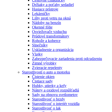
Cestovné chladničky
Držiaky a poťahy sedadiel
Hasiace prístroje
Lekárničky
Lišty proti vetru na okná
Nádoby na benzín
Okenné fólie
Osviežovače vzduchu
Prúdové transformátory
Rohože a koberce
Slnečníky
Uskladnenie a organizácia
Vlajky
Zabezpečovacie zariadenia proti odcudzeniu
Zimné výrobky
Zvieracie repelenty
Starostlivostí o auto a motorku
Čistenie okien
Čistiace sady
Hubky, utierky a kefy
Nátery a oxidové rozpúšťadlá
Sady na obnovu svetlometov
Starostlivosť o brzdy
Starostlivosť o interiér vozidla
Starostlivosť o lak