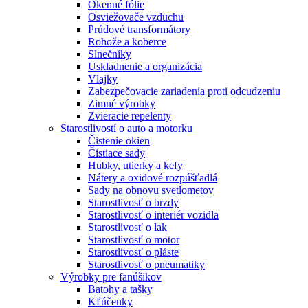
Okenné fólie
Osviežovače vzduchu
Prúdové transformátory
Rohože a koberce
Slnečníky
Uskladnenie a organizácia
Vlajky
Zabezpečovacie zariadenia proti odcudzeniu
Zimné výrobky
Zvieracie repelenty
Starostlivostí o auto a motorku
Čistenie okien
Čistiace sady
Hubky, utierky a kefy
Nátery a oxidové rozpúšťadlá
Sady na obnovu svetlometov
Starostlivosť o brzdy
Starostlivosť o interiér vozidla
Starostlivosť o lak
Starostlivosť o motor
Starostlivosť o pláste
Starostlivosť o pneumatiky
Výrobky pre fanúšikov
Batohy a tašky
Kľúčenky