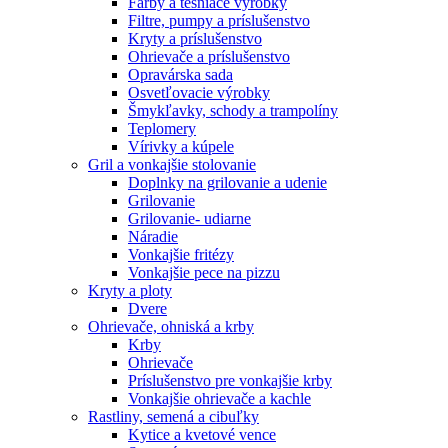
Farby a tesniace výrobky
Filtre, pumpy a príslušenstvo
Kryty a príslušenstvo
Ohrievače a príslušenstvo
Opravárska sada
Osvetľovacie výrobky
Šmykľavky, schody a trampolíny
Teplomery
Vírivky a kúpele
Gril a vonkajšie stolovanie
Doplnky na grilovanie a udenie
Grilovanie
Grilovanie- udiarne
Náradie
Vonkajšie fritézy
Vonkajšie pece na pizzu
Kryty a ploty
Dvere
Ohrievače, ohniská a krby
Krby
Ohrievače
Príslušenstvo pre vonkajšie krby
Vonkajšie ohrievače a kachle
Rastliny, semená a cibuľky
Kytice a kvetové vence