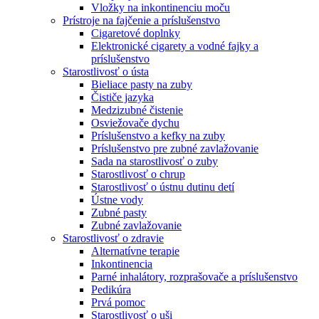
Vložky na inkontinenciu moču
Prístroje na fajčenie a príslušenstvo
Cigaretové doplnky
Elektronické cigarety a vodné fajky a
príslušenstvo
Starostlivosť o ústa
Bieliace pasty na zuby
Čističe jazyka
Medzizubné čistenie
Osviežovače dychu
Príslušenstvo a kefky na zuby
Príslušenstvo pre zubné zavlažovanie
Sada na starostlivosť o zuby
Starostlivosť o chrup
Starostlivosť o ústnu dutinu detí
Ústne vody
Zubné pasty
Zubné zavlažovanie
Starostlivosť o zdravie
Alternatívne terapie
Inkontinencia
Parné inhalátory, rozprašovače a príslušenstvo
Pedikúra
Prvá pomoc
Starostlivosť o uši