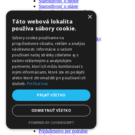
Starostlivosť o motor
Starostlivosť o pláste
Starostlivosť o pneumatiky
×
Výrobky pre fanúšikov
Táto webová lokalita
Batohy a tašky
používa súbory cookie.
Kľúčenky
Oblečenie
Súbory cookie používame na
Zmývateľné tetovačky a nálepky
prispôsobenie obsahu, reklám a analýzu
Domáci majster a nástroje
návštevnosti. Informácie o vašom
Elektrické zapojenie
Časové spínače
používaní našej stránky zdieľame aj s
Diferenciálne spínače
našimi reklamnými a analytickými
Domové zvončeky
partnermi, ktorí ich môžu kombinovať s
Elektrické káble
inými informáciami, ktoré ste im poskytli
Káble
alebo ktoré zhromaždili pri používaní ich
Káblové navijáky
služieb.
Prečítať viac
Magnetotermické krabice
Monitory napájania
PRIJAŤ VŠETKO
Nástenné dosky a rámy
Nástroje a ovládače
Podávače
ODMIETNUŤ VŠETKO
Poistky
Povrchové vedenie
POWERED BY COOKIESCRIPT
Príruby
Príslušenstvo pre potrubie