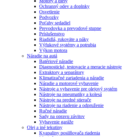
Motory a diely
Ochranný odev a doplnky
Osvetlenie
Podvozky
Poťahy sedadiel
Prevodovka a prevodové stupne
Príslušenstvo
Riadidlá, rukoväte a páky
Výfukové systémy a potrubia
Výkon motora
Náradie na autá
Batériové náradie
Diagnostické, testovacie a meracie nástroje
Extraktory a separátory
Klimatizačné zariadenia a náradie
Náradie a motorové vybavenie
Nástroje a vybavenie pre olejový systém
Nástroje na pneumatiky a kolesá
Nástroje na predné stierače
Nástroje na riadenie a odpruženie
Ručné náradie
Sady na opravu závitov
Vybavenie garáže
Olej a iné tekutiny
Kvapaliny posilňovača riadenia