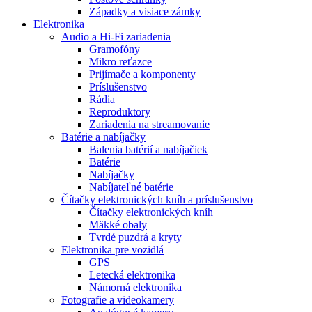
Západky a visiace zámky
Elektronika
Audio a Hi-Fi zariadenia
Gramofóny
Mikro reťazce
Prijímače a komponenty
Príslušenstvo
Rádia
Reproduktory
Zariadenia na streamovanie
Batérie a nabíjačky
Balenia batérií a nabíjačiek
Batérie
Nabíjačky
Nabíjateľné batérie
Čítačky elektronických kníh a príslušenstvo
Čítačky elektronických kníh
Mäkké obaly
Tvrdé puzdrá a kryty
Elektronika pre vozidlá
GPS
Letecká elektronika
Námorná elektronika
Fotografie a videokamery