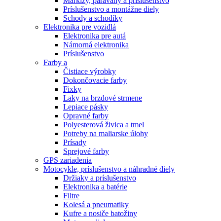
Markízy, paravány a príslušenstvo
Príslušenstvo a montážne diely
Schody a schodíky
Elektronika pre vozidlá
Elektronika pre autá
Námorná elektronika
Príslušenstvo
Farby a
Čistiace výrobky
Dokončovacie farby
Fixky
Laky na brzdové strmene
Lepiace pásky
Opravné farby
Polyesterová živica a tmel
Potreby na maliarske úlohy
Prísady
Sprejové farby
GPS zariadenia
Motocykle, príslušenstvo a náhradné diely
Držiaky a príslušenstvo
Elektronika a batérie
Filtre
Kolesá a pneumatiky
Kufre a nosiče batožiny