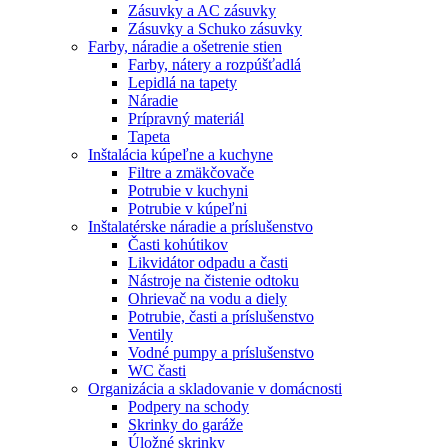
Zásuvky a AC zásuvky
Zásuvky a Schuko zásuvky
Farby, náradie a ošetrenie stien
Farby, nátery a rozpúšťadlá
Lepidlá na tapety
Náradie
Prípravný materiál
Tapeta
Inštalácia kúpeľne a kuchyne
Filtre a zmäkčovače
Potrubie v kuchyni
Potrubie v kúpeľni
Inštalatérske náradie a príslušenstvo
Časti kohútikov
Likvidátor odpadu a časti
Nástroje na čistenie odtoku
Ohrievač na vodu a diely
Potrubie, časti a príslušenstvo
Ventily
Vodné pumpy a príslušenstvo
WC časti
Organizácia a skladovanie v domácnosti
Podpery na schody
Skrinky do garáže
Úložné skrinky