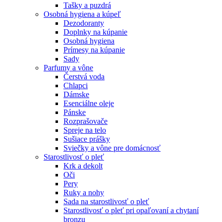
Tašky a puzdrá
Osobná hygiena a kúpeľ
Dezodoranty
Doplnky na kúpanie
Osobná hygiena
Prímesy na kúpanie
Sady
Parfumy a vône
Čerstvá voda
Chlapci
Dámske
Esenciálne oleje
Pánske
Rozprašovače
Spreje na telo
Sušiace prášky
Sviečky a vône pre domácnosť
Starostlivosť o pleť
Krk a dekolt
Oči
Pery
Ruky a nohy
Sada na starostlivosť o pleť
Starostlivosť o pleť pri opaľovaní a chytaní
bronzu