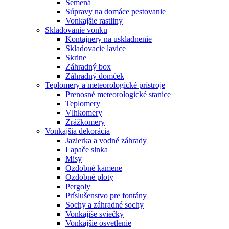
Semená
Súpravy na domáce pestovanie
Vonkajšie rastliny
Skladovanie vonku
Kontajnery na uskladnenie
Skladovacie lavice
Skrine
Záhradný box
Záhradný domček
Teplomery a meteorologické prístroje
Prenosné meteorologické stanice
Teplomery
Vlhkomery
Zrážkomery
Vonkajšia dekorácia
Jazierka a vodné záhrady
Lapače slnka
Misy
Ozdobné kamene
Ozdobné ploty
Pergoly
Príslušenstvo pre fontány
Sochy a záhradné sochy
Vonkajiše sviečky
Vonkajšie osvetlenie