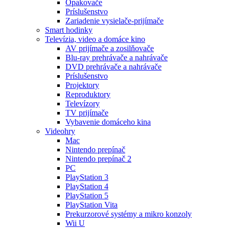
Opakovače
Príslušenstvo
Zariadenie vysielače-prijímače
Smart hodinky
Televízia, video a domáce kino
AV prijímače a zosilňovače
Blu-ray prehrávače a nahrávače
DVD prehrávače a nahrávače
Príslušenstvo
Projektory
Reproduktory
Televízory
TV prijímače
Vybavenie domáceho kina
Videohry
Mac
Nintendo prepínač
Nintendo prepínač 2
PC
PlayStation 3
PlayStation 4
PlayStation 5
PlayStation Vita
Prekurzorové systémy a mikro konzoly
Wii U