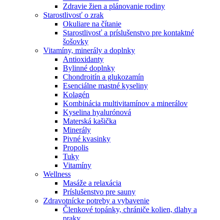
Zdravie žien a plánovanie rodiny
Starostlivosť o zrak
Okuliare na čítanie
Starostlivosť a príslušenstvo pre kontaktné
šošovky
Vitamíny, minerály a doplnky
Antioxidanty
Bylinné doplnky
Chondroitín a glukozamín
Esenciálne mastné kyseliny
Kolagén
Kombinácia multivitamínov a minerálov
Kyselina hyalurónová
Materská kašička
Minerály
Pivné kvasinky
Propolis
Tuky
Vitamíny
Wellness
Masáže a relaxácia
Príslušenstvo pre sauny
Zdravotnícke potreby a vybavenie
Členkové topánky, chrániče kolien, dlahy a
praky