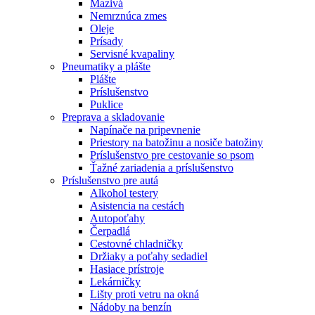
Mazivá
Nemrznúca zmes
Oleje
Prísady
Servisné kvapaliny
Pneumatiky a plášte
Plášte
Príslušenstvo
Puklice
Preprava a skladovanie
Napínače na pripevnenie
Priestory na batožinu a nosiče batožiny
Príslušenstvo pre cestovanie so psom
Ťažné zariadenia a príslušenstvo
Príslušenstvo pre autá
Alkohol testery
Asistencia na cestách
Autopoťahy
Čerpadlá
Cestovné chladničky
Držiaky a poťahy sedadiel
Hasiace prístroje
Lekárničky
Lišty proti vetru na okná
Nádoby na benzín