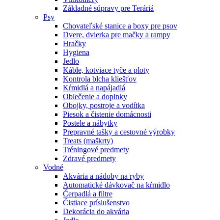
Základné súpravy pre Teráriá
Psy
Chovateľské stanice a boxy pre psov
Dvere, dvierka pre mačky a rampy
Hračky
Hygiena
Jedlo
Káble, kotviace tyče a ploty
Kontrola blcha kliešťov
Kŕmidlá a napájadlá
Oblečenie a doplnky
Obojky, postroje a vodítka
Piesok a čistenie domácnosti
Postele a nábytky
Prepravné tašky a cestovné výrobky
Treats (maškrty)
Tréningové predmety
Zdravé predmety
Vodné
Akvária a nádoby na ryby
Automatické dávkovač na kŕmidlo
Čerpadlá a filtre
Čistiace príslušenstvo
Dekorácia do akvária