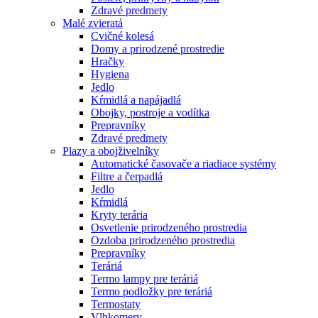
Zdravé predmety
Malé zvieratá
Cvičné kolesá
Domy a prirodzené prostredie
Hračky
Hygiena
Jedlo
Kŕmidlá a napájadlá
Obojky, postroje a vodítka
Prepravníky
Zdravé predmety
Plazy a obojživelníky
Automatické časovače a riadiace systémy
Filtre a čerpadlá
Jedlo
Kŕmidlá
Kryty terária
Osvetlenie prirodzeného prostredia
Ozdoba prirodzeného prostredia
Prepravníky
Teráriá
Termo lampy pre teráriá
Termo podložky pre teráriá
Termostaty
Vlhkomery