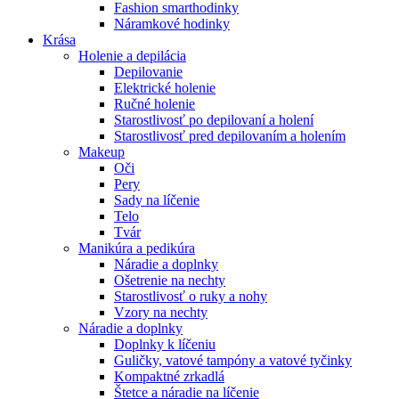
Fashion smarthodinky
Náramkové hodinky
Krása
Holenie a depilácia
Depilovanie
Elektrické holenie
Ručné holenie
Starostlivosť po depilovaní a holení
Starostlivosť pred depilovaním a holením
Makeup
Oči
Pery
Sady na líčenie
Telo
Tvár
Manikúra a pedikúra
Náradie a doplnky
Ošetrenie na nechty
Starostlivosť o ruky a nohy
Vzory na nechty
Náradie a doplnky
Doplnky k líčeniu
Guličky, vatové tampóny a vatové tyčinky
Kompaktné zrkadlá
Štetce a náradie na líčenie