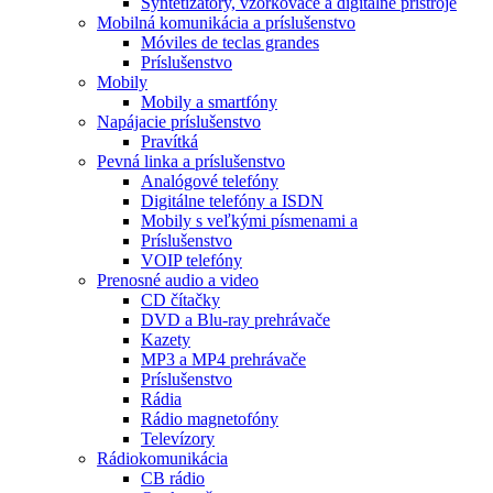
Syntetizátory, vzorkovače a digitálne prístroje
Mobilná komunikácia a príslušenstvo
Móviles de teclas grandes
Príslušenstvo
Mobily
Mobily a smartfóny
Napájacie príslušenstvo
Pravítká
Pevná linka a príslušenstvo
Analógové telefóny
Digitálne telefóny a ISDN
Mobily s veľkými písmenami a
Príslušenstvo
VOIP telefóny
Prenosné audio a video
CD čítačky
DVD a Blu-ray prehrávače
Kazety
MP3 a MP4 prehrávače
Príslušenstvo
Rádia
Rádio magnetofóny
Televízory
Rádiokomunikácia
CB rádio