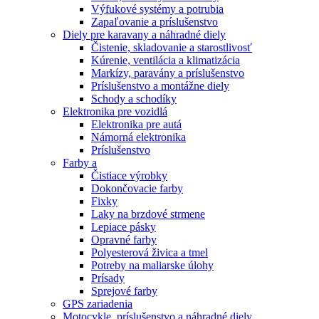
Výfukové systémy a potrubia
Zapaľovanie a príslušenstvo
Diely pre karavany a náhradné diely
Čistenie, skladovanie a starostlivosť
Kúrenie, ventilácia a klimatizácia
Markízy, paravány a príslušenstvo
Príslušenstvo a montážne diely
Schody a schodíky
Elektronika pre vozidlá
Elektronika pre autá
Námorná elektronika
Príslušenstvo
Farby a
Čistiace výrobky
Dokončovacie farby
Fixky
Laky na brzdové strmene
Lepiace pásky
Opravné farby
Polyesterová živica a tmel
Potreby na maliarske úlohy
Prísady
Sprejové farby
GPS zariadenia
Motocykle, príslušenstvo a náhradné diely