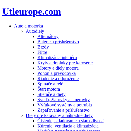
Utleurope.com
Auto a motorka
Autodiely
Alternátory
Batérie a príslušenstvo
Brzdy
Filtre
Klimatizácia interiéru
Kryty a doplnky pre karosérie
Motory a diely motora
Pohon a prevodovka
Riadenie a odpruženie
Spínače a relé
Štart motora
Stierače a diely
Svetlá, žiarovky a smerovky
Výfukové systémy a potrubia
Zapaľovanie a príslušenstvo
Diely pre karavany a náhradné diely
Čistenie, skladovanie a starostlivosť
Kúrenie, ventilácia a klimatizácia