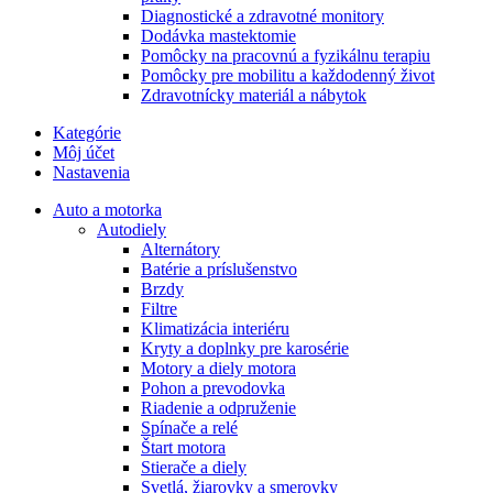
Diagnostické a zdravotné monitory
Dodávka mastektomie
Pomôcky na pracovnú a fyzikálnu terapiu
Pomôcky pre mobilitu a každodenný život
Zdravotnícky materiál a nábytok
Kategórie
Môj účet
Nastavenia
Auto a motorka
Autodiely
Alternátory
Batérie a príslušenstvo
Brzdy
Filtre
Klimatizácia interiéru
Kryty a doplnky pre karosérie
Motory a diely motora
Pohon a prevodovka
Riadenie a odpruženie
Spínače a relé
Štart motora
Stierače a diely
Svetlá, žiarovky a smerovky