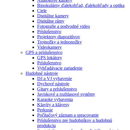
Analógové kamery
Binokulárny ďalekohľad, ďalekohľady a optika
Ciele
Digitálne kamery
Digitálne rámy
Fotografie a podvodné video
Príslušenstvo
Projektory diapozitívov
Trojnožky a jednonožky
Videokamery
GPS a príslušenstvo
GPS lokátory
Príslušenstvo
Vyhľadávacie zariadenie
Hudobné nástroje
DJ a VJ vybavenie
Dychové nástroje
Gitary a príslušenstvo
Javiskové a rozhlasové systémy
Karaoke vybavenia
Klavíry a klávesy
Perkusie
Počítačový záznam a spracovanie
Príslušenstvo pre hudobníkov a hudobnú
produkciu