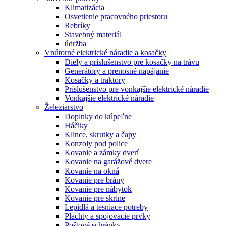
Klimatizácia
Osvetlenie pracovného priestoru
Rebríky
Stavebný materiál
údržba
Vnútorné elektrické náradie a kosačky
Diely a príslušenstvo pre kosačky na trávu
Generátory a prenosné napájanie
Kosačky a traktory
Príslušenstvo pre vonkajšie elektrické náradie
Vonkajšie elektrické náradie
Železiarstvo
Doplnky do kúpeľne
Háčiky
Klince, skrutky a čapy
Konzoly pod police
Kovanie a zámky dverí
Kovanie na garážové dvere
Kovanie na okná
Kovanie pre brány
Kovanie pre nábytok
Kovanie pre skrine
Lepidlá a tesniace potreby
Plachty a spojovacie prvky
Poštové schránky