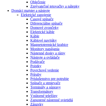
Oblečenie
Zmývateľné tetovačky a nálepky
Domáci majster a nástroje
Elektrické zapojenie
Časové spínače
Diferenciálne spínače
Domové zvončeky
Elektrické káble
Káble
Káblové navijáky
Magnetotermické krabice
Monitory napájania
Nástenné dosky a rámy
Nástroje a ovládače
Podávače
Poistky
Povrchové vedenie
Príruby
Príslušenstvo pre potrubie
Spínače a stmievače
Terminály a súpravy
Transformátory
Vnútorné telefóny
Zapustené nástenné svietidlá
Zásuvky