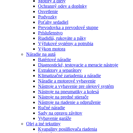
Motory a diely
Ochranný odev a doplnky
Osvetlenie
Podvozky
Poťahy sedadiel
Prevodovka a prevodové stupne
Príslušenstvo
Riadidlá, rukoväte a páky
Výfukové systémy a potrubia
Výkon motora
Náradie na autá
Batériové náradie
Diagnostické, testovacie a meracie nástroje
Extraktory a separátory
Klimatizačné zariadenia a náradie
Náradie a motorové vybavenie
Nástroje a vybavenie pre olejový systém
Nástroje na pneumatiky a kolesá
Nástroje na predné stierače
Nástroje na riadenie a odpruženie
Ručné náradie
Sady na opravu závitov
Vybavenie garáže
Olej a iné tekutiny
Kvapaliny posilňovača riadenia