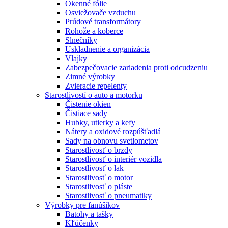
Okenné fólie
Osviežovače vzduchu
Prúdové transformátory
Rohože a koberce
Slnečníky
Uskladnenie a organizácia
Vlajky
Zabezpečovacie zariadenia proti odcudzeniu
Zimné výrobky
Zvieracie repelenty
Starostlivostí o auto a motorku
Čistenie okien
Čistiace sady
Hubky, utierky a kefy
Nátery a oxidové rozpúšťadlá
Sady na obnovu svetlometov
Starostlivosť o brzdy
Starostlivosť o interiér vozidla
Starostlivosť o lak
Starostlivosť o motor
Starostlivosť o pláste
Starostlivosť o pneumatiky
Výrobky pre fanúšikov
Batohy a tašky
Kľúčenky