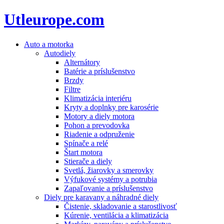
Utleurope.com
Auto a motorka
Autodiely
Alternátory
Batérie a príslušenstvo
Brzdy
Filtre
Klimatizácia interiéru
Kryty a doplnky pre karosérie
Motory a diely motora
Pohon a prevodovka
Riadenie a odpruženie
Spínače a relé
Štart motora
Stierače a diely
Svetlá, žiarovky a smerovky
Výfukové systémy a potrubia
Zapaľovanie a príslušenstvo
Diely pre karavany a náhradné diely
Čistenie, skladovanie a starostlivosť
Kúrenie, ventilácia a klimatizácia