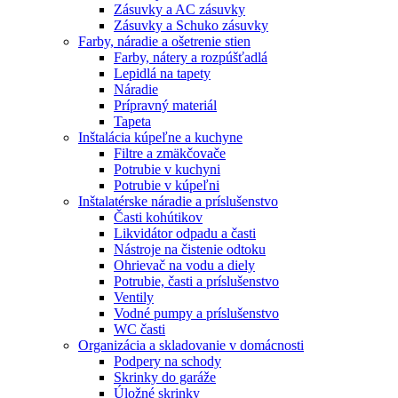
Zásuvky a AC zásuvky
Zásuvky a Schuko zásuvky
Farby, náradie a ošetrenie stien
Farby, nátery a rozpúšťadlá
Lepidlá na tapety
Náradie
Prípravný materiál
Tapeta
Inštalácia kúpeľne a kuchyne
Filtre a zmäkčovače
Potrubie v kuchyni
Potrubie v kúpeľni
Inštalatérske náradie a príslušenstvo
Časti kohútikov
Likvidátor odpadu a časti
Nástroje na čistenie odtoku
Ohrievač na vodu a diely
Potrubie, časti a príslušenstvo
Ventily
Vodné pumpy a príslušenstvo
WC časti
Organizácia a skladovanie v domácnosti
Podpery na schody
Skrinky do garáže
Úložné skrinky