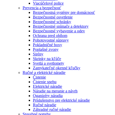
Viacúčelové police
Prevencia a bezpečnosť
Bezpečnostná systémy pre domácnosť
Bezpečnostné osvetlenie
Bezpečnostné schránky
Bezpečnostné snímače a detektory
Bezpečnostné vybavenie a odev
Ochrana pred ohňom
Pohotovostné súpravy
Pokladničné boxy
Poplašné zvony
Sirény
Skrinky na kľúče
Svetlá a svetlomety
Zamykateľné okenné kľučky
Ručné a elektrické náradie
Čistenie
Čistenie snehu
Elektrické náradie
Náradie na meranie a návrh
Oganizéry náradia
Príslušenstvo pre elektrické náradie
Ručné náradie
Záhradné ručné náradie
Stavebné potreby