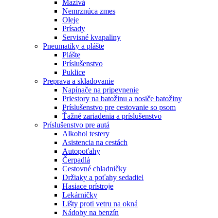
Mazivá
Nemrznúca zmes
Oleje
Prísady
Servisné kvapaliny
Pneumatiky a plášte
Plášte
Príslušenstvo
Puklice
Preprava a skladovanie
Napínače na pripevnenie
Priestory na batožinu a nosiče batožiny
Príslušenstvo pre cestovanie so psom
Ťažné zariadenia a príslušenstvo
Príslušenstvo pre autá
Alkohol testery
Asistencia na cestách
Autopoťahy
Čerpadlá
Cestovné chladničky
Držiaky a poťahy sedadiel
Hasiace prístroje
Lekárničky
Lišty proti vetru na okná
Nádoby na benzín