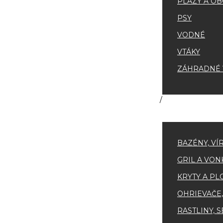
PLAZY A OB
PSY
VODNÉ
VTÁKY
ZÁHRADNÉ V
BAZÉNY, VÍ
GRIL A VON
KRYTY A PL
OHRIEVAČE,
RASTLINY, 