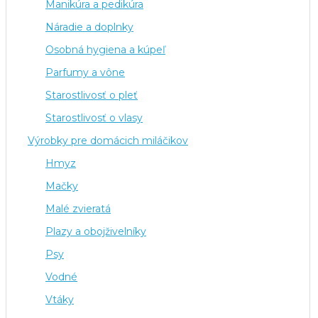
Manikúra a pedikúra
Náradie a doplnky
Osobná hygiena a kúpeľ
Parfumy a vône
Starostlivosť o pleť
Starostlivosť o vlasy
Výrobky pre domácich miláčikov
Hmyz
Mačky
Malé zvieratá
Plazy a obojživelníky
Psy
Vodné
Vtáky