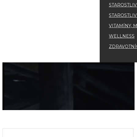
STAROSTLIV
STAROSTLIV
VITAMÍNY, 
WELLNESS
ZDRAVOTNÍ