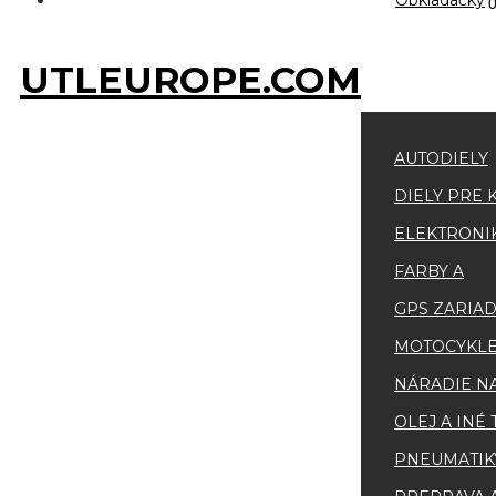
Obkladačky
UTLEUROPE.COM
AUTODIELY
DIELY PRE 
ELEKTRONI
FARBY A
GPS ZARIA
MOTOCYKLE
NÁRADIE N
OLEJ A INÉ
PNEUMATIKY