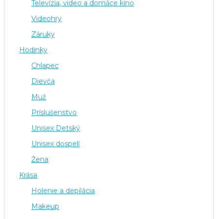
Televízia, video a domáce kino
Videohry
Záruky
Hodinky
Chlapec
Dievča
Muž
Príslušenstvo
Unisex Detský
Unisex dospelí
Žena
Krása
Holenie a depilácia
Makeup