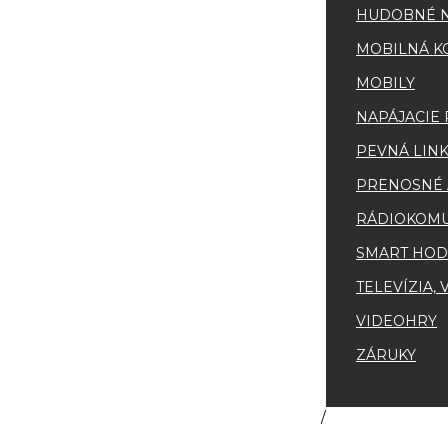
HUDOBNÉ N
MOBILNÁ K
MOBILY
NAPÁJACIE
PEVNÁ LINK
PRENOSNÉ 
RÁDIOKOMU
SMART HOD
TELEVÍZIA,
VIDEOHRY
ZÁRUKY