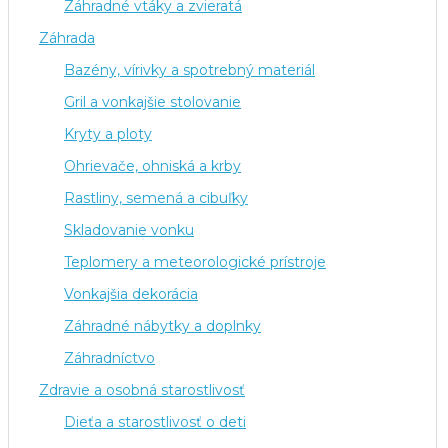
Záhradné vtáky a zvieratá
Záhrada
Bazény, vírivky a spotrebný materiál
Gril a vonkajšie stolovanie
Kryty a ploty
Ohrievače, ohniská a krby
Rastliny, semená a cibuľky
Skladovanie vonku
Teplomery a meteorologické prístroje
Vonkajšia dekorácia
Záhradné nábytky a doplnky
Záhradníctvo
Zdravie a osobná starostlivosť
Dieťa a starostlivosť o deti