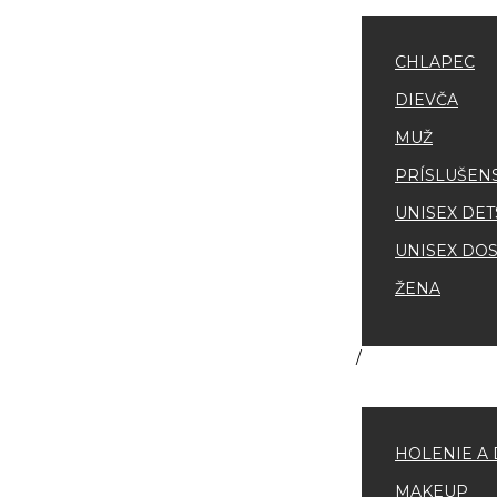
CHLAPEC
DIEVČA
MUŽ
PRÍSLUŠEN
UNISEX DET
UNISEX DOS
ŽENA
HOLENIE A 
MAKEUP