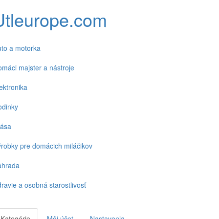
Utleurope.com
to a motorka
máci majster a nástroje
ektronika
odinky
rása
robky pre domácich miláčikov
áhrada
ravie a osobná starostlivosť
Kategórie
Môj účet
Nastavenia