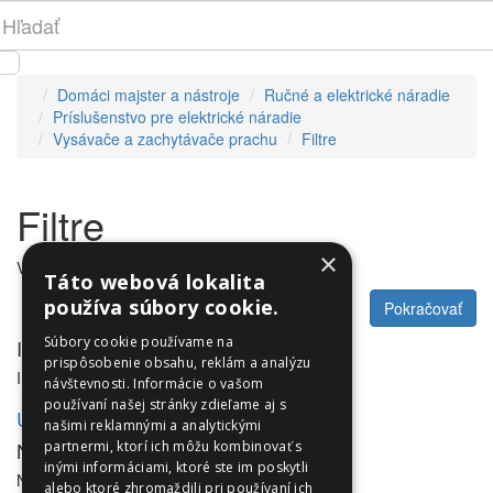
Domáci majster a nástroje
Ručné a elektrické náradie
Príslušenstvo pre elektrické náradie
Vysávače a zachytávače prachu
Filtre
Filtre
×
V tejto kategórii nie sú žiadne produkty.
Táto webová lokalita
používa súbory cookie.
Pokračovať
Súbory cookie používame na
Informácie
prispôsobenie obsahu, reklám a analýzu
Informácie
návštevnosti. Informácie o vašom
používaní našej stránky zdieľame aj s
Utleurope.com
našimi reklamnými a analytickými
NewsLetter
partnermi, ktorí ich môžu kombinovať s
inými informáciami, ktoré ste im poskytli
NewsLetter
alebo ktoré zhromaždili pri používaní ich