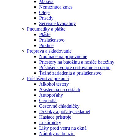
Mazivá
Nemrznúca zmes
Oleje
Prísady
Servisné kvapaliny
Pneumatiky a plášte
Plášte
Príslušenstvo
Puklice
Preprava a skladovanie
Napínače na pripevnenie
Priestory na batožinu a nosiče batožiny
Príslušenstvo pre cestovanie so psom
Ťažné zariadenia a príslušenstvo
Príslušenstvo pre autá
Alkohol testery
Asistencia na cestách
Autopoťahy
Čerpadlá
Cestovné chladničky
Držiaky a poťahy sedadiel
Hasiace prístroje
Lekárničky
Lišty proti vetru na okná
Nádoby na benzín