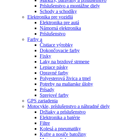
Markízy, paravány a príslušenstvo
Príslušenstvo a montážne diely
Schody a schodíky
Elektronika pre vozidlá
Elektronika pre autá
Námorná elektronika
Príslušenstvo
Farby a
Čistiace výrobky
Dokončovacie farby
Fixky
Laky na brzdové strmene
Lepiace pásky
Opravné farby
Polyesterová živica a tmel
Potreby na maliarske úlohy
Prísady
Sprejové farby
GPS zariadenia
Motocykle, príslušenstvo a náhradné diely
Držiaky a príslušenstvo
Elektronika a batérie
Filtre
Kolesá a pneumatiky
Kufre a nosiče batožiny