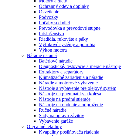
Motory a diely
Ochranný odev a doplnky
Osvetlenie
Podvozky
Poťahy sedadiel
Prevodovka a prevodové stupne
Príslušenstvo
Riadidlá, rukoväte a páky
Výfukové systémy a potrubia
Výkon motora
Náradie na autá
Batériové náradie
Diagnostické, testovacie a meracie nástroje
Extraktory a separátory
Klimatizačné zariadenia a náradie
Náradie a motorové vybavenie
Nástroje a vybavenie pre olejový systém
Nástroje na pneumatiky a kolesá
Nástroje na predné stierače
Nástroje na riadenie a odpruženie
Ručné náradie
Sady na opravu závitov
Vybavenie garáže
Olej a iné tekutiny
Kvapaliny posilňovača riadenia