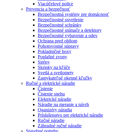
Viacúčelové police
Prevencia a bezpečnosť
Bezpečnostná systémy pre domácnosť
Bezpečnostné osvetlenie
Bezpečnostné schránky
Bezpečnostné snímače a detektory
Bezpečnostné vybavenie a odev
Ochrana pred ohňom
Pohotovostné súpravy
Pokladničné boxy
Poplašné zvony
Sirény
Skrinky na kľúče
Svetlá a svetlomety
Zamykateľné okenné kľučky
Ručné a elektrické náradie
Čistenie
Čistenie snehu
Elektrické náradie
Náradie na meranie a návrh
Oganizéry náradia
Príslušenstvo pre elektrické náradie
Ručné náradie
Záhradné ručné náradie
Stavebné potreby