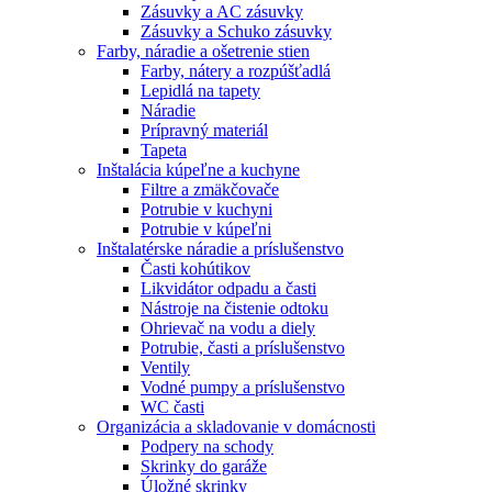
Zásuvky a AC zásuvky
Zásuvky a Schuko zásuvky
Farby, náradie a ošetrenie stien
Farby, nátery a rozpúšťadlá
Lepidlá na tapety
Náradie
Prípravný materiál
Tapeta
Inštalácia kúpeľne a kuchyne
Filtre a zmäkčovače
Potrubie v kuchyni
Potrubie v kúpeľni
Inštalatérske náradie a príslušenstvo
Časti kohútikov
Likvidátor odpadu a časti
Nástroje na čistenie odtoku
Ohrievač na vodu a diely
Potrubie, časti a príslušenstvo
Ventily
Vodné pumpy a príslušenstvo
WC časti
Organizácia a skladovanie v domácnosti
Podpery na schody
Skrinky do garáže
Úložné skrinky