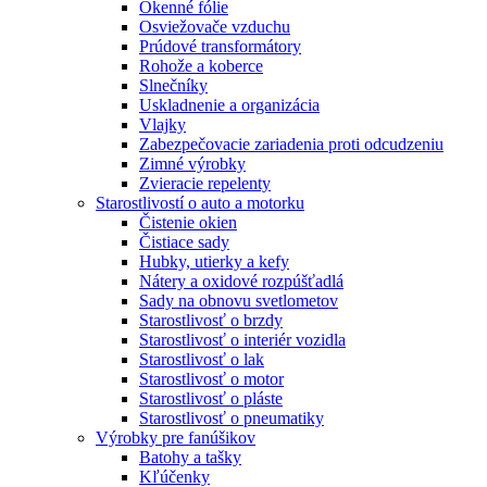
Okenné fólie
Osviežovače vzduchu
Prúdové transformátory
Rohože a koberce
Slnečníky
Uskladnenie a organizácia
Vlajky
Zabezpečovacie zariadenia proti odcudzeniu
Zimné výrobky
Zvieracie repelenty
Starostlivostí o auto a motorku
Čistenie okien
Čistiace sady
Hubky, utierky a kefy
Nátery a oxidové rozpúšťadlá
Sady na obnovu svetlometov
Starostlivosť o brzdy
Starostlivosť o interiér vozidla
Starostlivosť o lak
Starostlivosť o motor
Starostlivosť o pláste
Starostlivosť o pneumatiky
Výrobky pre fanúšikov
Batohy a tašky
Kľúčenky