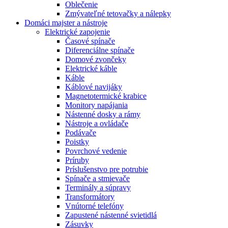
Oblečenie
Zmývateľné tetovačky a nálepky
Domáci majster a nástroje
Elektrické zapojenie
Časové spínače
Diferenciálne spínače
Domové zvončeky
Elektrické káble
Káble
Káblové navijáky
Magnetotermické krabice
Monitory napájania
Nástenné dosky a rámy
Nástroje a ovládače
Podávače
Poistky
Povrchové vedenie
Príruby
Príslušenstvo pre potrubie
Spínače a stmievače
Terminály a súpravy
Transformátory
Vnútorné telefóny
Zapustené nástenné svietidlá
Zásuvky