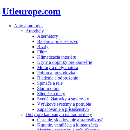
Utleurope.com
Auto a motorka
Autodiely
Alternátory
Batérie a príslušenstvo
Brzdy
Filtre
Klimatizácia interiéru
Kryty a doplnky pre karosérie
Motory a diely motora
Pohon a prevodovka
Riadenie a odpruženie
Spínače a relé
Štart motora
Stierače a diely
Svetlá, žiarovky a smerovky
Výfukové systémy a potrubia
Zapaľovanie a príslušenstvo
Diely pre karavany a náhradné diely
Čistenie, skladovanie a starostlivosť
Kúrenie, ventilácia a klimatizácia