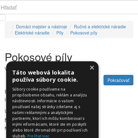
Domáci majster a nástroje
Ručné a elektrické náradie
Elektrické náradie
Píly
Pokosové píly
Pokosové píly
×
V tejto kategórii nie sú žiadne produkty.
Táto webová lokalita
používa súbory cookie.
Pokračovať
Súbory cookie používame na
Informácie
prispôsobenie obsahu, reklám a analýzu
Informácie
návštevnosti. Informácie o vašom
používaní našej stránky zdieľame aj s
Utleurope.com
našimi reklamnými a analytickými
NewsLetter
partnermi, ktorí ich môžu kombinovať s
inými informáciami, ktoré ste im poskytli
NewsLetter
alebo ktoré zhromaždili pri používaní ich
služieb.
Prečítať viac