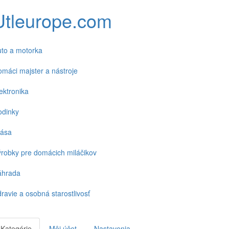
Utleurope.com
to a motorka
máci majster a nástroje
ektronika
odinky
rása
robky pre domácich miláčikov
áhrada
ravie a osobná starostlivosť
Kategórie
Môj účet
Nastavenia