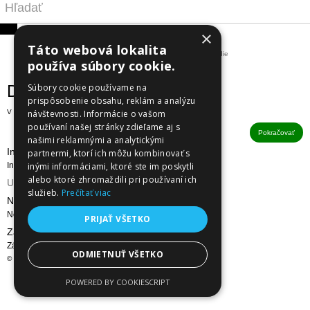
×
Táto webová lokalita
Domáci majster a nástroje
Ručné a elektrické náradie
používa súbory cookie.
Elektrické náradie
Brúsky
Dokončovacie brúsky
Dokončovacie brúsky
Súbory cookie používame na
prispôsobenie obsahu, reklám a analýzu
V tejto kategórii nie sú žiadne produkty.
návštevnosti. Informácie o vašom
používaní našej stránky zdieľame aj s
Pokračovať
našimi reklamnými a analytickými
Informácie
partnermi, ktorí ich môžu kombinovať s
Informácie
inými informáciami, ktoré ste im poskytli
alebo ktoré zhromaždili pri používaní ich
Utleurope.com
služieb.
Prečítať viac
NewsLetter
NewsLetter
PRIJAŤ VŠETKO
Zákaznícky servis
Zákaznícky servis
ODMIETNUŤ VŠETKO
© Utleurope.com |
NajReklama.sk - tvorba eshopu
POWERED BY COOKIESCRIPT