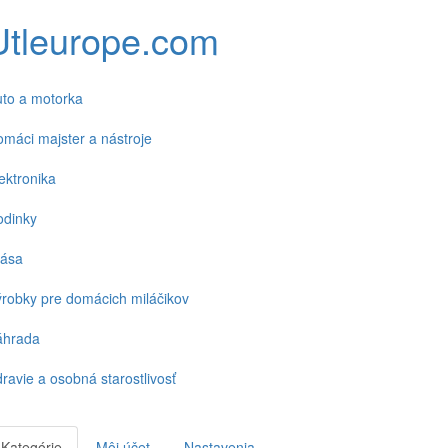
Utleurope.com
to a motorka
máci majster a nástroje
ektronika
odinky
rása
robky pre domácich miláčikov
áhrada
ravie a osobná starostlivosť
Kategórie
Môj účet
Nastavenia