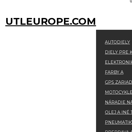
UTLEUROPE.COM
AUTODIELY
DIELY PRE 
ELEKTRONI
FARBY A
GPS ZARIA
MOTOCYKLE
NÁRADIE N
OLEJ A INÉ
PNEUMATIKY