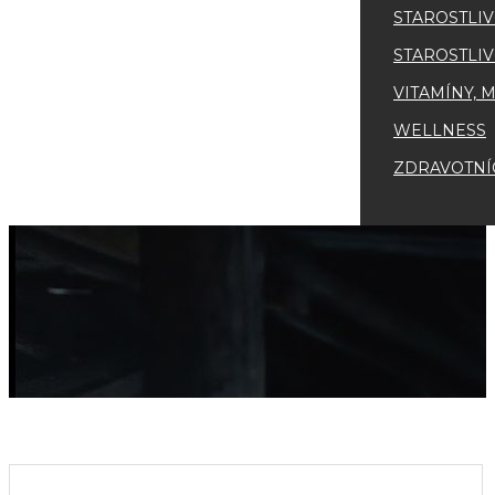
STAROSTLIV
STAROSTLIV
VITAMÍNY, 
WELLNESS
ZDRAVOTNÍ