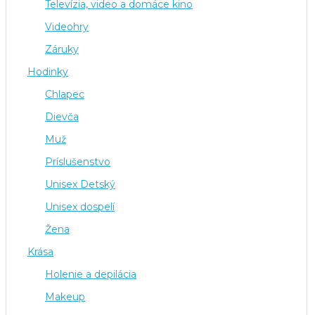
Televízia, video a domáce kino
Videohry
Záruky
Hodinky
Chlapec
Dievča
Muž
Príslušenstvo
Unisex Detský
Unisex dospelí
Žena
Krása
Holenie a depilácia
Makeup