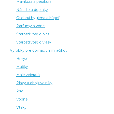
Manikúra a pedikúra
Náradie a doplnky
Osobná hygiena a kúpeľ
Parfumy a vône
Starostlivosť o pleť
Starostlivosť o vlasy
Výrobky pre domácich miláčikov
Hmyz
Mačky
Malé zvieratá
Plazy a obojživelníky
Psy
Vodné
Vtáky