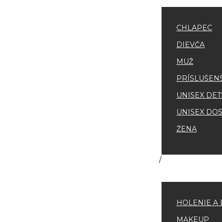
CHLAPEC
DIEVČA
MUŽ
PRÍSLUŠEN
UNISEX DET
UNISEX DOS
ŽENA
HOLENIE A 
MAKEUP