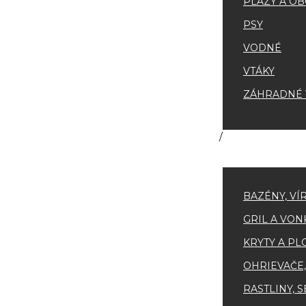
PLAZY A OB
PSY
VODNÉ
VTÁKY
ZÁHRADNÉ V
BAZÉNY, VÍ
GRIL A VON
KRYTY A PL
OHRIEVAČE,
RASTLINY, 