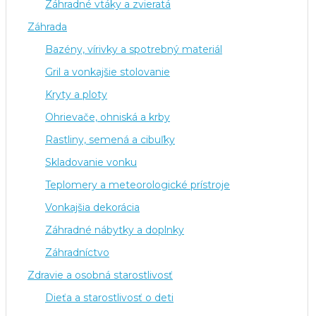
Záhradné vtáky a zvieratá
Záhrada
Bazény, vírivky a spotrebný materiál
Gril a vonkajšie stolovanie
Kryty a ploty
Ohrievače, ohniská a krby
Rastliny, semená a cibuľky
Skladovanie vonku
Teplomery a meteorologické prístroje
Vonkajšia dekorácia
Záhradné nábytky a doplnky
Záhradníctvo
Zdravie a osobná starostlivosť
Dieťa a starostlivosť o deti