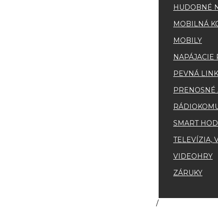
HUDOBNÉ N
MOBILNÁ K
MOBILY
NAPÁJACIE
PEVNÁ LINK
PRENOSNÉ 
RÁDIOKOMU
SMART HOD
TELEVÍZIA,
VIDEOHRY
ZÁRUKY