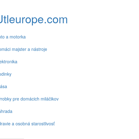
Utleurope.com
to a motorka
máci majster a nástroje
ektronika
odinky
rása
robky pre domácich miláčikov
áhrada
ravie a osobná starostlivosť