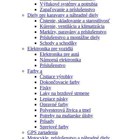
Výfukové systémy a potrubia
Zapaľovanie a príslušenstvo
Diely pre karavany a náhradné diely
Čistenie, skladovanie a starostlivosť
Kúrenie, ventilácia a klimatizácia
Markízy, paravány a príslušenstvo
Príslušenstvo a montážne diely
Schody a schodíky
Elektronika pre vozidlá
Elektronika pre autá
Námorná elektronika
Príslušenstvo
Farby a
Čistiace výrobky
Dokončovacie farby
Fixky
Laky na brzdové strmene
Lepiace pásky
Opravné farby
Polyesterová živica a tmel
Potreby na maliarske úlohy
Prísady
Sprejové farby
GPS zariadenia
Motocykle, príslušenstvo a náhradné diely