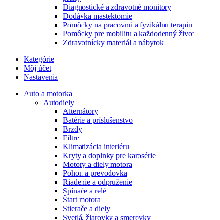
Diagnostické a zdravotné monitory
Dodávka mastektomie
Pomôcky na pracovnú a fyzikálnu terapiu
Pomôcky pre mobilitu a každodenný život
Zdravotnícky materiál a nábytok
Kategórie
Môj účet
Nastavenia
Auto a motorka
Autodiely
Alternátory
Batérie a príslušenstvo
Brzdy
Filtre
Klimatizácia interiéru
Kryty a doplnky pre karosérie
Motory a diely motora
Pohon a prevodovka
Riadenie a odpruženie
Spínače a relé
Štart motora
Stierače a diely
Svetlá, žiarovky a smerovky