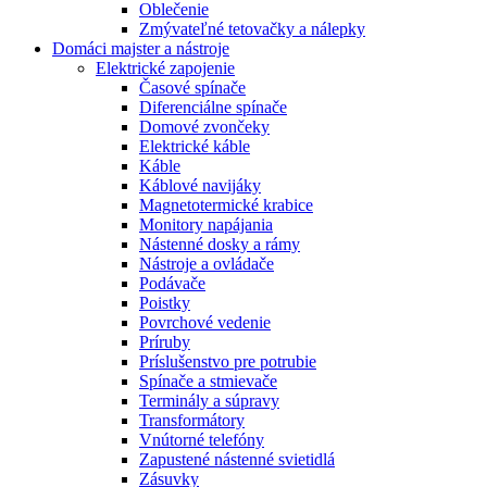
Oblečenie
Zmývateľné tetovačky a nálepky
Domáci majster a nástroje
Elektrické zapojenie
Časové spínače
Diferenciálne spínače
Domové zvončeky
Elektrické káble
Káble
Káblové navijáky
Magnetotermické krabice
Monitory napájania
Nástenné dosky a rámy
Nástroje a ovládače
Podávače
Poistky
Povrchové vedenie
Príruby
Príslušenstvo pre potrubie
Spínače a stmievače
Terminály a súpravy
Transformátory
Vnútorné telefóny
Zapustené nástenné svietidlá
Zásuvky