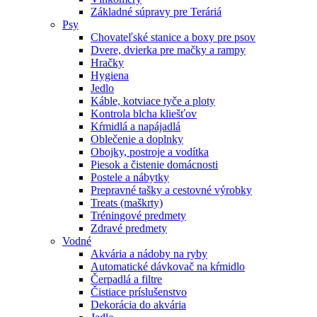
Základné súpravy pre Teráriá
Psy
Chovateľské stanice a boxy pre psov
Dvere, dvierka pre mačky a rampy
Hračky
Hygiena
Jedlo
Káble, kotviace tyče a ploty
Kontrola blcha kliešťov
Kŕmidlá a napájadlá
Oblečenie a doplnky
Obojky, postroje a vodítka
Piesok a čistenie domácnosti
Postele a nábytky
Prepravné tašky a cestovné výrobky
Treats (maškrty)
Tréningové predmety
Zdravé predmety
Vodné
Akvária a nádoby na ryby
Automatické dávkovač na kŕmidlo
Čerpadlá a filtre
Čistiace príslušenstvo
Dekorácia do akvária