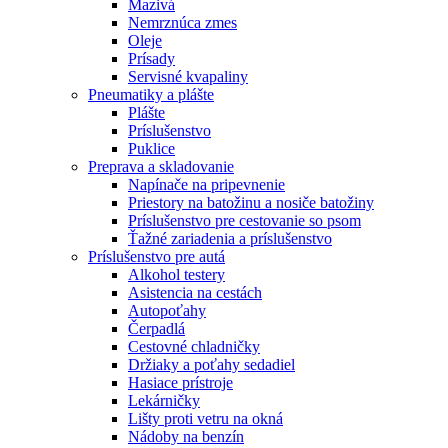
Mazivá
Nemrznúca zmes
Oleje
Prísady
Servisné kvapaliny
Pneumatiky a plášte
Plášte
Príslušenstvo
Puklice
Preprava a skladovanie
Napínače na pripevnenie
Priestory na batožinu a nosiče batožiny
Príslušenstvo pre cestovanie so psom
Ťažné zariadenia a príslušenstvo
Príslušenstvo pre autá
Alkohol testery
Asistencia na cestách
Autopoťahy
Čerpadlá
Cestovné chladničky
Držiaky a poťahy sedadiel
Hasiace prístroje
Lekárničky
Lišty proti vetru na okná
Nádoby na benzín