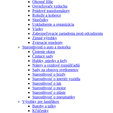
Okenné fólie
Osviežovače vzduchu
Prúdové transformátory
Rohože a koberce
Slnečníky
Uskladnenie a organizácia
Vlajky
Zabezpečovacie zariadenia proti odcudzeniu
Zimné výrobky
Zvieracie repelenty
Starostlivostí o auto a motorku
Čistenie okien
Čistiace sady
Hubky, utierky a kefy
Nátery a oxidové rozpúšťadlá
Sady na obnovu svetlometov
Starostlivosť o brzdy
Starostlivosť o interiér vozidla
Starostlivosť o lak
Starostlivosť o motor
Starostlivosť o pláste
Starostlivosť o pneumatiky
Výrobky pre fanúšikov
Batohy a tašky
Kľúčenky