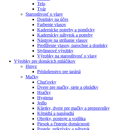
Telo
Tvár
Starostlivosť o vlasy
Doplnky na účes
Farbenie vlasov
Kadernícke potreby a pomôcky
Kadernícky nábytok a potreby
Nástroje na strihanie vlasov
Predĺženie vlasov, parochne a doplnky
Stylingové výrobky
Výrobky na starostlivosť o vlasy
Výrobky pre domácich miláčikov
Hmyz
Príslušenstvo pre taráriá
Mačky
Chuťovky
Dvere pre mačky, siete a ohrádky
Hračky
Hygiena
Jedlo
Klietky, dvere pre mačky a prepravníky
Kŕmidlá a napájadlá
Obojky, postroje a vodítka
Piesok a čistenie domácnosti
Postele, prikrývky a nábytok