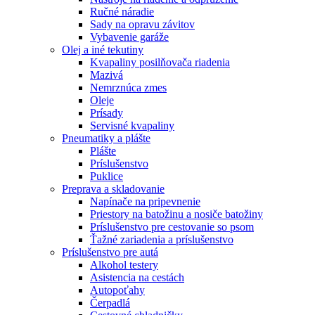
Ručné náradie
Sady na opravu závitov
Vybavenie garáže
Olej a iné tekutiny
Kvapaliny posilňovača riadenia
Mazivá
Nemrznúca zmes
Oleje
Prísady
Servisné kvapaliny
Pneumatiky a plášte
Plášte
Príslušenstvo
Puklice
Preprava a skladovanie
Napínače na pripevnenie
Priestory na batožinu a nosiče batožiny
Príslušenstvo pre cestovanie so psom
Ťažné zariadenia a príslušenstvo
Príslušenstvo pre autá
Alkohol testery
Asistencia na cestách
Autopoťahy
Čerpadlá