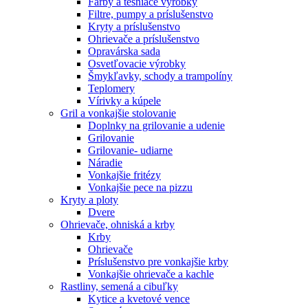
Farby a tesniace výrobky
Filtre, pumpy a príslušenstvo
Kryty a príslušenstvo
Ohrievače a príslušenstvo
Opravárska sada
Osvetľovacie výrobky
Šmykľavky, schody a trampolíny
Teplomery
Vírivky a kúpele
Gril a vonkajšie stolovanie
Doplnky na grilovanie a udenie
Grilovanie
Grilovanie- udiarne
Náradie
Vonkajšie fritézy
Vonkajšie pece na pizzu
Kryty a ploty
Dvere
Ohrievače, ohniská a krby
Krby
Ohrievače
Príslušenstvo pre vonkajšie krby
Vonkajšie ohrievače a kachle
Rastliny, semená a cibuľky
Kytice a kvetové vence