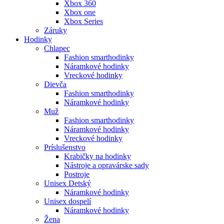
Xbox 360
Xbox one
Xbox Series
Záruky
Hodinky
Chlapec
Fashion smarthodinky
Náramkové hodinky
Vreckové hodinky
Dievča
Fashion smarthodinky
Náramkové hodinky
Muž
Fashion smarthodinky
Náramkové hodinky
Vreckové hodinky
Príslušenstvo
Krabičky na hodinky
Nástroje a opravárske sady
Postroje
Unisex Detský
Náramkové hodinky
Unisex dospelí
Náramkové hodinky
Žena