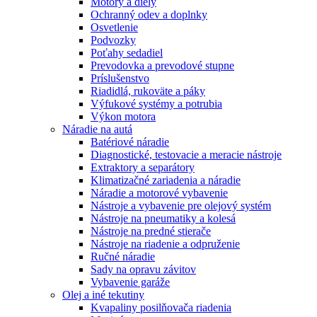
Motory a diely
Ochranný odev a doplnky
Osvetlenie
Podvozky
Poťahy sedadiel
Prevodovka a prevodové stupne
Príslušenstvo
Riadidlá, rukoväte a páky
Výfukové systémy a potrubia
Výkon motora
Náradie na autá
Batériové náradie
Diagnostické, testovacie a meracie nástroje
Extraktory a separátory
Klimatizačné zariadenia a náradie
Náradie a motorové vybavenie
Nástroje a vybavenie pre olejový systém
Nástroje na pneumatiky a kolesá
Nástroje na predné stierače
Nástroje na riadenie a odpruženie
Ručné náradie
Sady na opravu závitov
Vybavenie garáže
Olej a iné tekutiny
Kvapaliny posilňovača riadenia