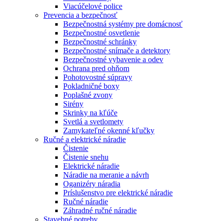
Viacúčelové police
Prevencia a bezpečnosť
Bezpečnostná systémy pre domácnosť
Bezpečnostné osvetlenie
Bezpečnostné schránky
Bezpečnostné snímače a detektory
Bezpečnostné vybavenie a odev
Ochrana pred ohňom
Pohotovostné súpravy
Pokladničné boxy
Poplašné zvony
Sirény
Skrinky na kľúče
Svetlá a svetlomety
Zamykateľné okenné kľučky
Ručné a elektrické náradie
Čistenie
Čistenie snehu
Elektrické náradie
Náradie na meranie a návrh
Oganizéry náradia
Príslušenstvo pre elektrické náradie
Ručné náradie
Záhradné ručné náradie
Stavebné potreby