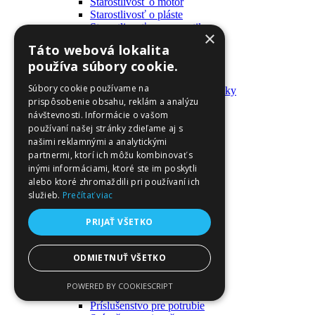
Starostlivosť o motor
Starostlivosť o pláste
Starostlivosť o pneumatiky
×
Výrobky pre fanúšikov
Táto webová lokalita
Batohy a tašky
používa súbory cookie.
Kľúčenky
Oblečenie
Súbory cookie používame na
Zmývateľné tetovačky a nálepky
prispôsobenie obsahu, reklám a analýzu
Domáci majster a nástroje
návštevnosti. Informácie o vašom
Elektrické zapojenie
Časové spínače
používaní našej stránky zdieľame aj s
Diferenciálne spínače
našimi reklamnými a analytickými
Domové zvončeky
partnermi, ktorí ich môžu kombinovať s
Elektrické káble
inými informáciami, ktoré ste im poskytli
Káble
alebo ktoré zhromaždili pri používaní ich
Káblové navijáky
služieb.
Prečítať viac
Magnetotermické krabice
Monitory napájania
PRIJAŤ VŠETKO
Nástenné dosky a rámy
Nástroje a ovládače
Podávače
ODMIETNUŤ VŠETKO
Poistky
Povrchové vedenie
POWERED BY COOKIESCRIPT
Príruby
Príslušenstvo pre potrubie