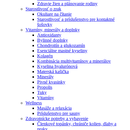
Zdravie žien a plánovanie rodiny
Starostlivosť o zrak
Okuliare na čítanie
Starostlivosť a príslušenstvo pre kontaktné
šošovky
Vitamíny, minerály a doplnky
Antioxidanty
Bylinné doplnky
Chondroitín a glukozamín
Esenciálne mastné kyseliny
Kolagén
Kombinácia multivitamínov a minerálov
Kyselina hyalurónová
Materská kašička
Minerály
Pivné kvasinky
Propolis
Tuky
Vitamíny
Wellness
Masáže a relaxácia
Príslušenstvo pre sauny
Zdravotnícke potreby a vybavenie
Členkové topánky, chrániče kolien, dlahy a
praky