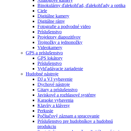
Analógové kamery
Binokulárny ďalekohľad, ďalekohľady a optika
Ciele
Digitálne kamery
Digitálne rámy
Fotografie a podvodné video
Príslušenstvo
Projektory diapozitívov
Trojnožky a jednonožky
Videokamery
GPS a príslušenstvo
GPS lokátory
Príslušenstvo
Vyhľadávacie zariadenie
Hudobné nástroje
DJ a VJ vybavenie
Dychové nástroje
Gitary a príslušenstvo
Javiskové a rozhlasové systémy
Karaoke vybavenia
Klavíry a klávesy
Perkusie
Počítačový záznam a spracovanie
Príslušenstvo pre hudobníkov a hudobnú
produkciu