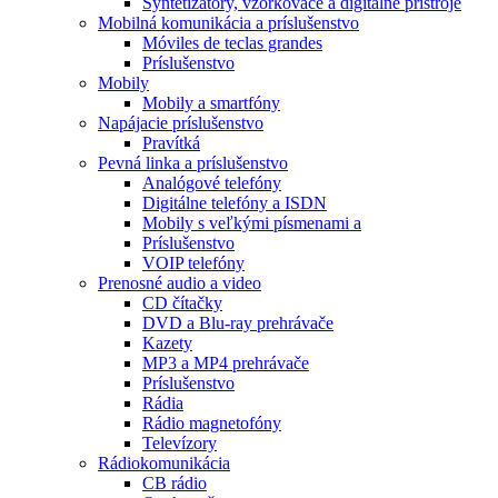
Syntetizátory, vzorkovače a digitálne prístroje
Mobilná komunikácia a príslušenstvo
Móviles de teclas grandes
Príslušenstvo
Mobily
Mobily a smartfóny
Napájacie príslušenstvo
Pravítká
Pevná linka a príslušenstvo
Analógové telefóny
Digitálne telefóny a ISDN
Mobily s veľkými písmenami a
Príslušenstvo
VOIP telefóny
Prenosné audio a video
CD čítačky
DVD a Blu-ray prehrávače
Kazety
MP3 a MP4 prehrávače
Príslušenstvo
Rádia
Rádio magnetofóny
Televízory
Rádiokomunikácia
CB rádio