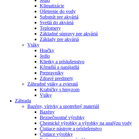
Jedlo
Klimatizácie
Ošetrenie do vody
Substrát pre akváriá
Svetlá do akváriá
Teplomery
Základné súpravy pre akváriá
Základy pre akváriá
Vtáky
Hračky
Jedlo
Klietky a príslušenstvo
Kŕmidlá a napájadlá
Prepravníky
Zdravé predmety
Záhradné vtáky a zvieratá
Krabičky s hmyzom
Vtáky
Záhrada
Bazény, vírivky a spotrebný materiál
Bazény
Bezpečnostné výrobky
Chemické výrobky a výrobky na analýzu vody
Čistiace nástroje a príslušenstvo
Čistiace výrobky