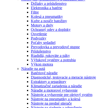
Držiaky a príslušenstvo
Elektronika a batérie
Filtre
Kolesá a pneumatiky
Kufre a nosiče batožiny
Motory a diely
Ochranný odev a doplnky
Osvetlenie
Podvozky
Poťahy sedadiel
Prevodovka a prevodové stupne
Príslušenstvo
Riadidlá, rukoväte a páky
Výfukové systémy a potrubia
Výkon motora
Náradie na autá
Batériové náradie
Diagnostické, testovacie a meracie nástroje
Extraktory a separátory
Klimatizačné zariadenia a náradie
Náradie a motorové vybavenie
Nástroje a vybavenie pre olejový systém
Nástroje na pneumatiky a kolesá
Nástroje na predné stierače
Nástroje na riadenie a odpruženie