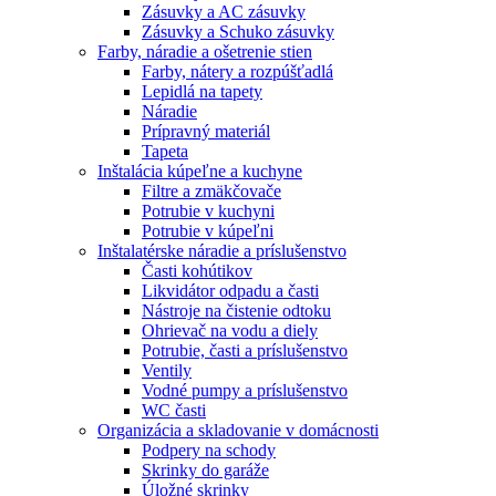
Zásuvky a AC zásuvky
Zásuvky a Schuko zásuvky
Farby, náradie a ošetrenie stien
Farby, nátery a rozpúšťadlá
Lepidlá na tapety
Náradie
Prípravný materiál
Tapeta
Inštalácia kúpeľne a kuchyne
Filtre a zmäkčovače
Potrubie v kuchyni
Potrubie v kúpeľni
Inštalatérske náradie a príslušenstvo
Časti kohútikov
Likvidátor odpadu a časti
Nástroje na čistenie odtoku
Ohrievač na vodu a diely
Potrubie, časti a príslušenstvo
Ventily
Vodné pumpy a príslušenstvo
WC časti
Organizácia a skladovanie v domácnosti
Podpery na schody
Skrinky do garáže
Úložné skrinky