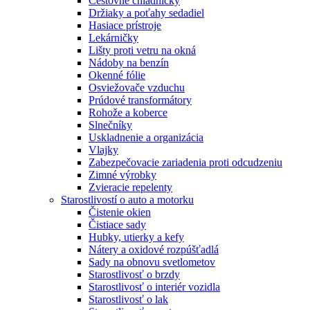
Cestovné chladničky
Držiaky a poťahy sedadiel
Hasiace prístroje
Lekárničky
Lišty proti vetru na okná
Nádoby na benzín
Okenné fólie
Osviežovače vzduchu
Prúdové transformátory
Rohože a koberce
Slnečníky
Uskladnenie a organizácia
Vlajky
Zabezpečovacie zariadenia proti odcudzeniu
Zimné výrobky
Zvieracie repelenty
Starostlivostí o auto a motorku
Čistenie okien
Čistiace sady
Hubky, utierky a kefy
Nátery a oxidové rozpúšťadlá
Sady na obnovu svetlometov
Starostlivosť o brzdy
Starostlivosť o interiér vozidla
Starostlivosť o lak