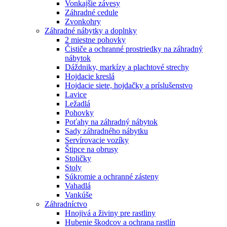
Vonkajšie závesy
Záhradné cedule
Zvonkohry
Záhradné nábytky a doplnky
2 miestne pohovky
Čističe a ochranné prostriedky na záhradný
nábytok
Dáždniky, markízy a plachtové strechy
Hojdacie kreslá
Hojdacie siete, hojdačky a príslušenstvo
Lavice
Ležadlá
Pohovky
Poťahy na záhradný nábytok
Sady záhradného nábytku
Servírovacie vozíky
Štipce na obrusy
Stoličky
Stoly
Súkromie a ochranné zásteny
Vahadlá
Vankúše
Záhradníctvo
Hnojivá a živiny pre rastliny
Hubenie škodcov a ochrana rastlín