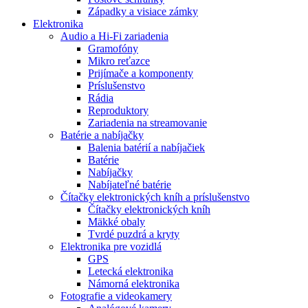
Západky a visiace zámky
Elektronika
Audio a Hi-Fi zariadenia
Gramofóny
Mikro reťazce
Prijímače a komponenty
Príslušenstvo
Rádia
Reproduktory
Zariadenia na streamovanie
Batérie a nabíjačky
Balenia batérií a nabíjačiek
Batérie
Nabíjačky
Nabíjateľné batérie
Čítačky elektronických kníh a príslušenstvo
Čítačky elektronických kníh
Mäkké obaly
Tvrdé puzdrá a kryty
Elektronika pre vozidlá
GPS
Letecká elektronika
Námorná elektronika
Fotografie a videokamery