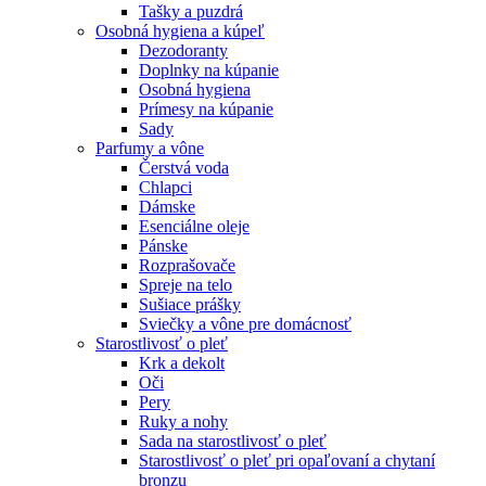
Tašky a puzdrá
Osobná hygiena a kúpeľ
Dezodoranty
Doplnky na kúpanie
Osobná hygiena
Prímesy na kúpanie
Sady
Parfumy a vône
Čerstvá voda
Chlapci
Dámske
Esenciálne oleje
Pánske
Rozprašovače
Spreje na telo
Sušiace prášky
Sviečky a vône pre domácnosť
Starostlivosť o pleť
Krk a dekolt
Oči
Pery
Ruky a nohy
Sada na starostlivosť o pleť
Starostlivosť o pleť pri opaľovaní a chytaní
bronzu