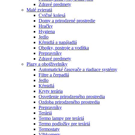
Zdravé predmety
Malé zvieratá
Cvičné kolesá
Domy a prirodzené prostredie
Hračky
Hygiena
Jedlo
Kŕmidlá a napájadlá
Obojky, postroje a vodítka
Prepravníky
Zdravé predmety
Plazy a obojživelníky
Automatické časovače a riadiace systémy
Filtre a čerpadlá
Jedlo
Kŕmidlá
Kryty terária
Osvetlenie prirodzeného prostredia
Ozdoba prirodzeného prostredia
Prepravníky
Teráriá
Termo lampy pre teráriá
Termo podložky pre teráriá
Termostaty
Vlhkomery