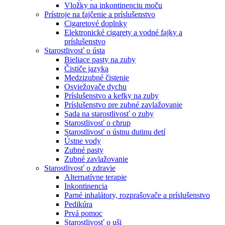
Vložky na inkontinenciu moču
Prístroje na fajčenie a príslušenstvo
Cigaretové doplnky
Elektronické cigarety a vodné fajky a
príslušenstvo
Starostlivosť o ústa
Bieliace pasty na zuby
Čističe jazyka
Medzizubné čistenie
Osviežovače dychu
Príslušenstvo a kefky na zuby
Príslušenstvo pre zubné zavlažovanie
Sada na starostlivosť o zuby
Starostlivosť o chrup
Starostlivosť o ústnu dutinu detí
Ústne vody
Zubné pasty
Zubné zavlažovanie
Starostlivosť o zdravie
Alternatívne terapie
Inkontinencia
Parné inhalátory, rozprašovače a príslušenstvo
Pedikúra
Prvá pomoc
Starostlivosť o uši