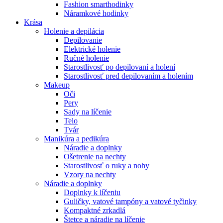
Fashion smarthodinky
Náramkové hodinky
Krása
Holenie a depilácia
Depilovanie
Elektrické holenie
Ručné holenie
Starostlivosť po depilovaní a holení
Starostlivosť pred depilovaním a holením
Makeup
Oči
Pery
Sady na líčenie
Telo
Tvár
Manikúra a pedikúra
Náradie a doplnky
Ošetrenie na nechty
Starostlivosť o ruky a nohy
Vzory na nechty
Náradie a doplnky
Doplnky k líčeniu
Guličky, vatové tampóny a vatové tyčinky
Kompaktné zrkadlá
Štetce a náradie na líčenie