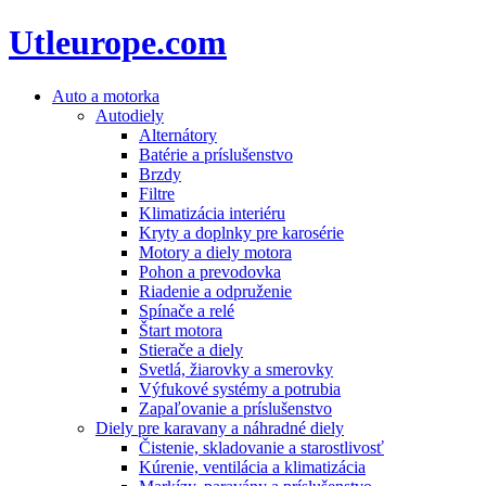
Utleurope.com
Auto a motorka
Autodiely
Alternátory
Batérie a príslušenstvo
Brzdy
Filtre
Klimatizácia interiéru
Kryty a doplnky pre karosérie
Motory a diely motora
Pohon a prevodovka
Riadenie a odpruženie
Spínače a relé
Štart motora
Stierače a diely
Svetlá, žiarovky a smerovky
Výfukové systémy a potrubia
Zapaľovanie a príslušenstvo
Diely pre karavany a náhradné diely
Čistenie, skladovanie a starostlivosť
Kúrenie, ventilácia a klimatizácia