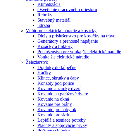
Klimatizácia
Osvetlenie pracovného priestoru
Rebríky
Stavebný materiál
údržba
Vnútorné elektrické náradie a kosačky
Diely a príslušenstvo pre kosačky na trávu
Generátory a prenosné napájanie
Kosačky a traktory
Príslušenstvo pre vonkajšie elektrické náradie
Vonkajšie elektrické náradie
Železiarstvo
Doplnky do kúpeľne
Háčiky
Klince, skrutky a čapy
Konzoly pod police
Kovanie a zámky dverí
Kovanie na garážové dvere
Kovanie na okná
Kovanie pre brány
Kovanie pre nábytok
Kovanie pre skrine
Lepidlá a tesniace potreby
Plachty a spojovacie prvky
Poštové schránky