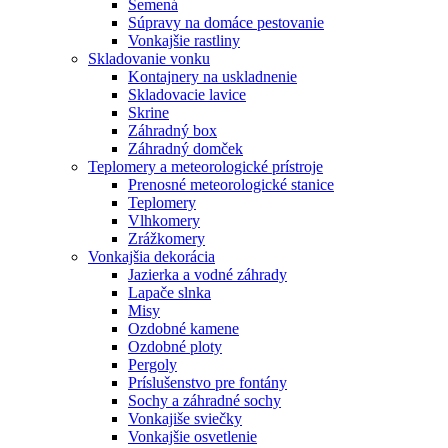
Semená
Súpravy na domáce pestovanie
Vonkajšie rastliny
Skladovanie vonku
Kontajnery na uskladnenie
Skladovacie lavice
Skrine
Záhradný box
Záhradný domček
Teplomery a meteorologické prístroje
Prenosné meteorologické stanice
Teplomery
Vlhkomery
Zrážkomery
Vonkajšia dekorácia
Jazierka a vodné záhrady
Lapače slnka
Misy
Ozdobné kamene
Ozdobné ploty
Pergoly
Príslušenstvo pre fontány
Sochy a záhradné sochy
Vonkajiše sviečky
Vonkajšie osvetlenie