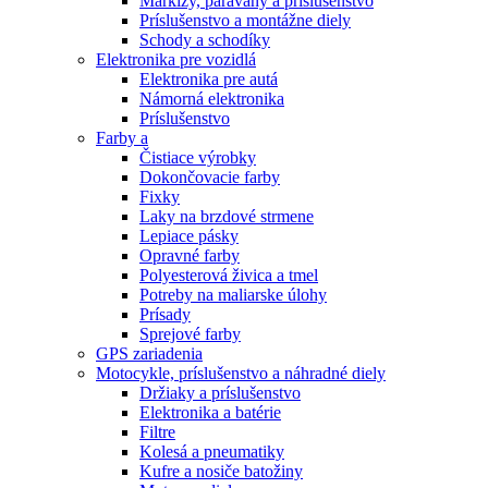
Markízy, paravány a príslušenstvo
Príslušenstvo a montážne diely
Schody a schodíky
Elektronika pre vozidlá
Elektronika pre autá
Námorná elektronika
Príslušenstvo
Farby a
Čistiace výrobky
Dokončovacie farby
Fixky
Laky na brzdové strmene
Lepiace pásky
Opravné farby
Polyesterová živica a tmel
Potreby na maliarske úlohy
Prísady
Sprejové farby
GPS zariadenia
Motocykle, príslušenstvo a náhradné diely
Držiaky a príslušenstvo
Elektronika a batérie
Filtre
Kolesá a pneumatiky
Kufre a nosiče batožiny