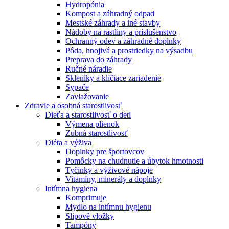
Hydropónia
Kompost a záhradný odpad
Mestské záhrady a iné stavby
Nádoby na rastliny a príslušenstvo
Ochranný odev a záhradné doplnky
Pôda, hnojivá a prostriedky na výsadbu
Preprava do záhrady
Ručné náradie
Skleníky a klíčiace zariadenie
Sypače
Zavlažovanie
Zdravie a osobná starostlivosť
Dieťa a starostlivosť o deti
Výmena plienok
Zubná starostlivosť
Diéta a výživa
Doplnky pre športovcov
Pomôcky na chudnutie a úbytok hmotnosti
Tyčinky a výživové nápoje
Vitamíny, minerály a doplnky
Intímna hygiena
Komprimuje
Mydlo na intímnu hygienu
Slipové vložky
Tampóny