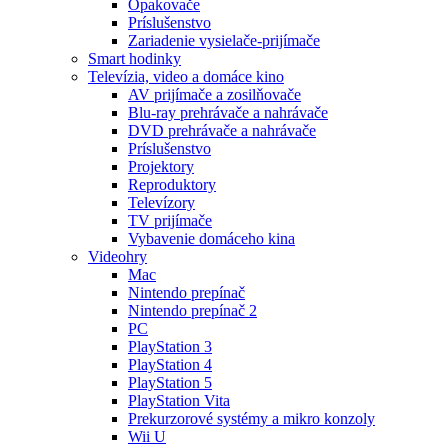
Opakovače
Príslušenstvo
Zariadenie vysielače-prijímače
Smart hodinky
Televízia, video a domáce kino
AV prijímače a zosilňovače
Blu-ray prehrávače a nahrávače
DVD prehrávače a nahrávače
Príslušenstvo
Projektory
Reproduktory
Televízory
TV prijímače
Vybavenie domáceho kina
Videohry
Mac
Nintendo prepínač
Nintendo prepínač 2
PC
PlayStation 3
PlayStation 4
PlayStation 5
PlayStation Vita
Prekurzorové systémy a mikro konzoly
Wii U