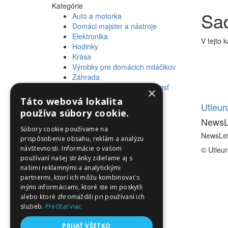
Kategórie
Sad
Auto a motorka
Domáci majster a nástroje
Elektronika
V tejto 
Hodinky
Krása
Výrobky pre domácich miláčikov
Záhrada
Zdravie a osobná starostlivosť
×
Táto webová lokalita
Informácie
Utleu
používa súbory cookie.
NewsL
Informácie
Súbory cookie používame na
NewsLet
prispôsobenie obsahu, reklám a analýzu
návštevnosti. Informácie o vašom
© Utleu
používaní našej stránky zdieľame aj s
našimi reklamnými a analytickými
partnermi, ktorí ich môžu kombinovať s
inými informáciami, ktoré ste im poskytli
alebo ktoré zhromaždili pri používaní ich
služieb.
Prečítať viac
PRIJAŤ VŠETKO