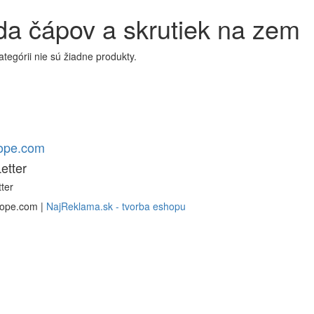
a čápov a skrutiek na zem
kategórii nie sú žiadne produkty.
rope.com
etter
ter
rope.com |
NajReklama.sk - tvorba eshopu