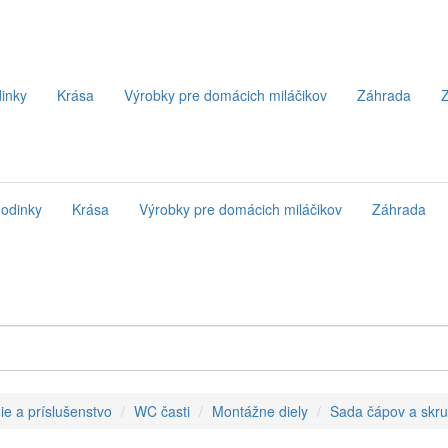
inky
Krása
Výrobky pre domácich miláčikov
Záhrada
Z
odinky
Krása
Výrobky pre domácich miláčikov
Záhrada
ie a príslušenstvo
WC časti
Montážne diely
Sada čápov a skru