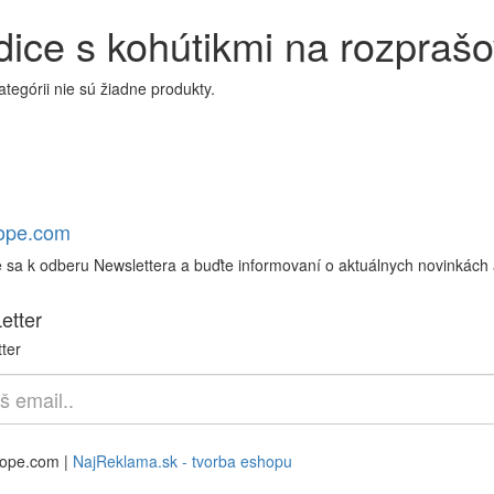
ice s kohútikmi na rozprašo
kategórii nie sú žiadne produkty.
rope.com
e sa k odberu Newslettera a buďte informovaní o aktuálnych novinkách 
etter
ter
rope.com |
NajReklama.sk - tvorba eshopu