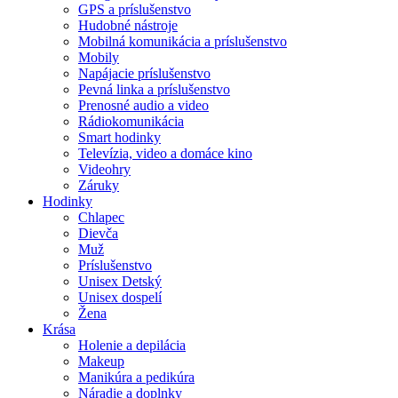
GPS a príslušenstvo
Hudobné nástroje
Mobilná komunikácia a príslušenstvo
Mobily
Napájacie príslušenstvo
Pevná linka a príslušenstvo
Prenosné audio a video
Rádiokomunikácia
Smart hodinky
Televízia, video a domáce kino
Videohry
Záruky
Hodinky
Chlapec
Dievča
Muž
Príslušenstvo
Unisex Detský
Unisex dospelí
Žena
Krása
Holenie a depilácia
Makeup
Manikúra a pedikúra
Náradie a doplnky