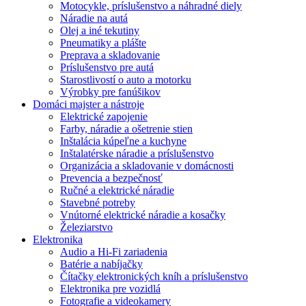
Motocykle, príslušenstvo a náhradné diely
Náradie na autá
Olej a iné tekutiny
Pneumatiky a plášte
Preprava a skladovanie
Príslušenstvo pre autá
Starostlivostí o auto a motorku
Výrobky pre fanúšikov
Domáci majster a nástroje
Elektrické zapojenie
Farby, náradie a ošetrenie stien
Inštalácia kúpeľne a kuchyne
Inštalatérske náradie a príslušenstvo
Organizácia a skladovanie v domácnosti
Prevencia a bezpečnosť
Ručné a elektrické náradie
Stavebné potreby
Vnútorné elektrické náradie a kosačky
Železiarstvo
Elektronika
Audio a Hi-Fi zariadenia
Batérie a nabíjačky
Čítačky elektronických kníh a príslušenstvo
Elektronika pre vozidlá
Fotografie a videokamery