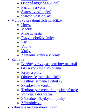
Osobná hygiena a kúpeľ
Parfumy a vône
Starostlivosť o pleť
Starostlivosť o vlasy
Výrobky pre domácich miláčikov
Hmyz
Mačky
Malé zvieratá
Plazy a obojživelníky
Psy
Vodné
Vtáky
Záhradné vtáky a zvieratá
Záhrada
Bazény, vírivky a spotrebný materiál
Gril a vonkajšie stolovanie
Kryty a ploty
Ohrievače, ohniská a krby
Rastliny, semená a cibuľky
Skladovanie vonku
Teplomery a meteorologické prístroje
Vonkajšia dekorácia
Záhradné nábytky a doplnky
Záhradníctvo
Zdravie a osobná starostlivosť