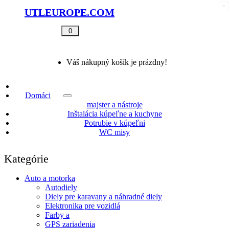
UTLEUROPE.COM
0
Váš nákupný košík je prázdny!
Domáci
majster a nástroje
Inštalácia kúpeľne a kuchyne
Potrubie v kúpeľni
WC misy
Kategórie
Auto a motorka
Autodiely
Diely pre karavany a náhradné diely
Elektronika pre vozidlá
Farby a
GPS zariadenia