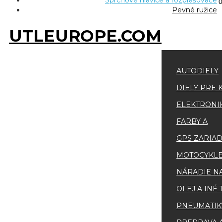
Sprchové hlavice a rozprašovače
Pevné ružice
UTLEUROPE.COM
AUTODIELY
DIELY PRE 
ELEKTRONI
FARBY A
GPS ZARIA
MOTOCYKLE
NÁRADIE N
OLEJ A INÉ
PNEUMATIKY