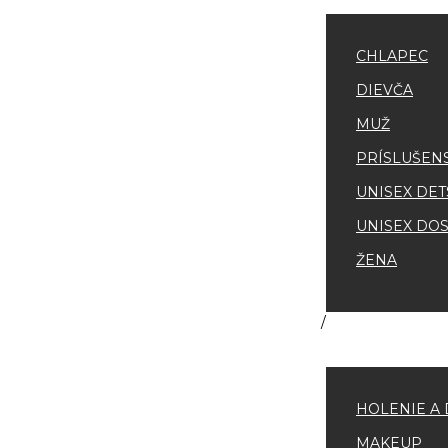
CHLAPEC
DIEVČA
MUŽ
PRÍSLUŠEN
UNISEX DET
UNISEX DOS
ŽENA
HOLENIE A 
MAKEUP