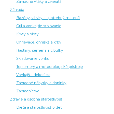
Záhradné vtáky a zvieratá
Záhrada
Bazény, vírivky a spotrebný materiál
Gril a vonkajšie stolovanie
Kryty a ploty
Ohrievače, ohniská a krby
Rastliny, semená a cibuľky
Skladovanie vonku
Teplomery a meteorologické prístroje
Vonkajšia dekorácia
Záhradné nábytky a doplnky
Záhradníctvo
Zdravie a osobná starostlivosť
Dieťa a starostlivosť o deti