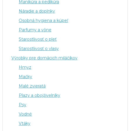
Manikúra a pedikúra
Náradie a doplnky
Osobná hygiena a kúpeľ
Parfumy a vône
Starostlivosť o pleť
Starostlivosť o vlasy
Výrobky pre domácich miláčikov
Hmyz
Mačky
Malé zvieratá
Plazy a obojživelníky
Psy
Vodné
Vtáky