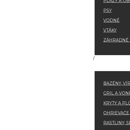
PLAZY A OB
PSY
VODNÉ
VTÁKY
ZÁHRADNÉ V
BAZÉNY, VÍ
GRIL A VON
KRYTY A PL
OHRIEVAČE,
RASTLINY, 