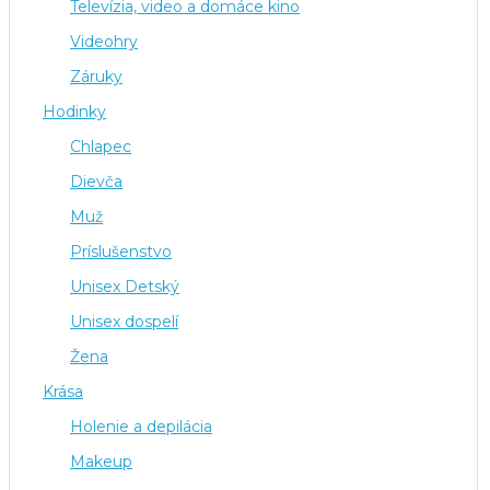
Televízia, video a domáce kino
Videohry
Záruky
Hodinky
Chlapec
Dievča
Muž
Príslušenstvo
Unisex Detský
Unisex dospelí
Žena
Krása
Holenie a depilácia
Makeup