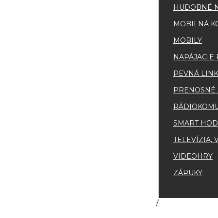
HUDOBNÉ N
MOBILNÁ K
MOBILY
NAPÁJACIE
PEVNÁ LINK
PRENOSNÉ 
RÁDIOKOMU
SMART HOD
TELEVÍZIA,
VIDEOHRY
ZÁRUKY