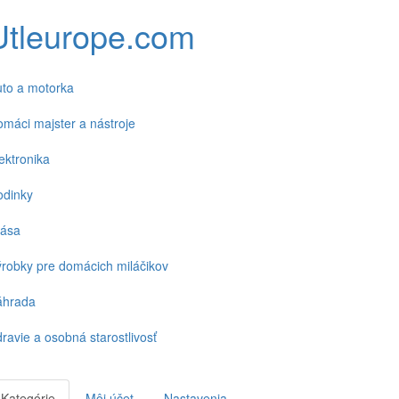
Utleurope.com
to a motorka
máci majster a nástroje
ektronika
odinky
rása
robky pre domácich miláčikov
áhrada
ravie a osobná starostlivosť
Kategórie
Môj účet
Nastavenia