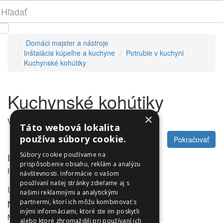
Domáci majster a nástroje
Inštalácia kúpeľne a kuchyne
Potrubie v kuchyni
Kuchynské kohútiky
Kuchynské kohútiky
×
V tejto kategórii nie sú žiadne produkty.
Táto webová lokalita
používa súbory cookie.
Pokračovať
Súbory cookie používame na
Informácie
prispôsobenie obsahu, reklám a analýzu
Informácie
návštevnosti. Informácie o vašom
používaní našej stránky zdieľame aj s
Utleurope.com
našimi reklamnými a analytickými
NewsLetter
partnermi, ktorí ich môžu kombinovať s
inými informáciami, ktoré ste im poskytli
NewsLetter
alebo ktoré zhromaždili pri používaní ich