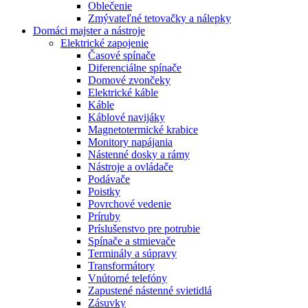
Oblečenie
Zmývateľné tetovačky a nálepky
Domáci majster a nástroje
Elektrické zapojenie
Časové spínače
Diferenciálne spínače
Domové zvončeky
Elektrické káble
Káble
Káblové navijáky
Magnetotermické krabice
Monitory napájania
Nástenné dosky a rámy
Nástroje a ovládače
Podávače
Poistky
Povrchové vedenie
Príruby
Príslušenstvo pre potrubie
Spínače a stmievače
Terminály a súpravy
Transformátory
Vnútorné telefóny
Zapustené nástenné svietidlá
Zásuvky