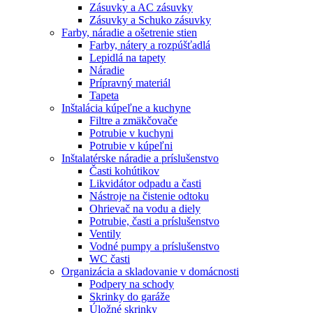
Zásuvky a AC zásuvky
Zásuvky a Schuko zásuvky
Farby, náradie a ošetrenie stien
Farby, nátery a rozpúšťadlá
Lepidlá na tapety
Náradie
Prípravný materiál
Tapeta
Inštalácia kúpeľne a kuchyne
Filtre a zmäkčovače
Potrubie v kuchyni
Potrubie v kúpeľni
Inštalatérske náradie a príslušenstvo
Časti kohútikov
Likvidátor odpadu a časti
Nástroje na čistenie odtoku
Ohrievač na vodu a diely
Potrubie, časti a príslušenstvo
Ventily
Vodné pumpy a príslušenstvo
WC časti
Organizácia a skladovanie v domácnosti
Podpery na schody
Skrinky do garáže
Úložné skrinky