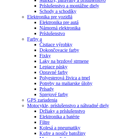
Markízy, paravány a príslušenstvo
Príslušenstvo a montážne diely
Schody a schodíky
Elektronika pre vozidlá
Elektronika pre autá
Námorná elektronika
Príslušenstvo
Farby a
Čistiace výrobky
Dokončovacie farby
Fixky
Laky na brzdové strmene
Lepiace pásky
Opravné farby
Polyesterová živica a tmel
Potreby na maliarske úlohy
Prísady
Sprejové farby
GPS zariadenia
Motocykle, príslušenstvo a náhradné diely
Držiaky a príslušenstvo
Elektronika a batérie
Filtre
Kolesá a pneumatiky
Kufre a nosiče batožiny