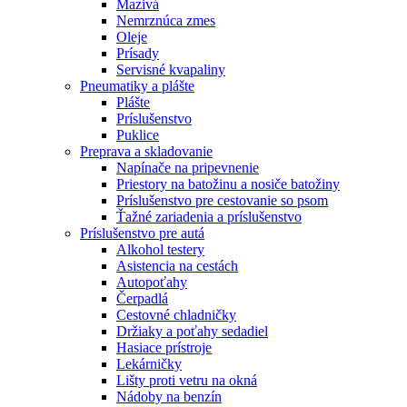
Mazivá
Nemrznúca zmes
Oleje
Prísady
Servisné kvapaliny
Pneumatiky a plášte
Plášte
Príslušenstvo
Puklice
Preprava a skladovanie
Napínače na pripevnenie
Priestory na batožinu a nosiče batožiny
Príslušenstvo pre cestovanie so psom
Ťažné zariadenia a príslušenstvo
Príslušenstvo pre autá
Alkohol testery
Asistencia na cestách
Autopoťahy
Čerpadlá
Cestovné chladničky
Držiaky a poťahy sedadiel
Hasiace prístroje
Lekárničky
Lišty proti vetru na okná
Nádoby na benzín