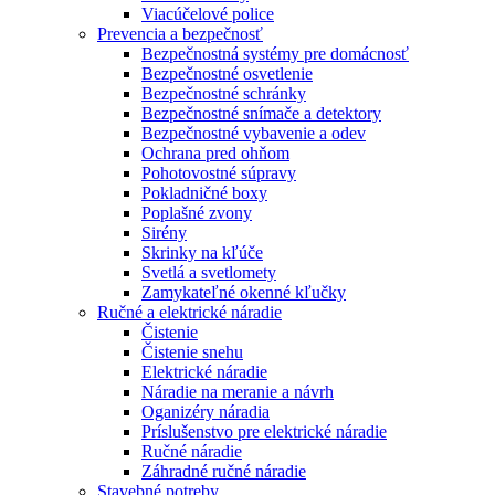
Viacúčelové police
Prevencia a bezpečnosť
Bezpečnostná systémy pre domácnosť
Bezpečnostné osvetlenie
Bezpečnostné schránky
Bezpečnostné snímače a detektory
Bezpečnostné vybavenie a odev
Ochrana pred ohňom
Pohotovostné súpravy
Pokladničné boxy
Poplašné zvony
Sirény
Skrinky na kľúče
Svetlá a svetlomety
Zamykateľné okenné kľučky
Ručné a elektrické náradie
Čistenie
Čistenie snehu
Elektrické náradie
Náradie na meranie a návrh
Oganizéry náradia
Príslušenstvo pre elektrické náradie
Ručné náradie
Záhradné ručné náradie
Stavebné potreby