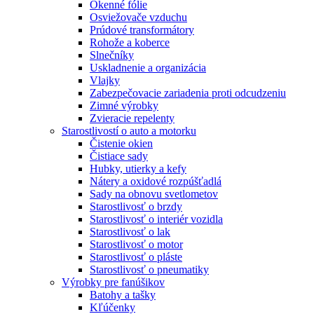
Okenné fólie
Osviežovače vzduchu
Prúdové transformátory
Rohože a koberce
Slnečníky
Uskladnenie a organizácia
Vlajky
Zabezpečovacie zariadenia proti odcudzeniu
Zimné výrobky
Zvieracie repelenty
Starostlivostí o auto a motorku
Čistenie okien
Čistiace sady
Hubky, utierky a kefy
Nátery a oxidové rozpúšťadlá
Sady na obnovu svetlometov
Starostlivosť o brzdy
Starostlivosť o interiér vozidla
Starostlivosť o lak
Starostlivosť o motor
Starostlivosť o pláste
Starostlivosť o pneumatiky
Výrobky pre fanúšikov
Batohy a tašky
Kľúčenky