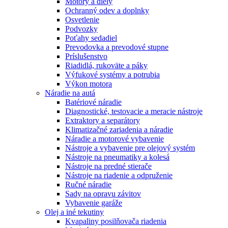
Motory a diely
Ochranný odev a doplnky
Osvetlenie
Podvozky
Poťahy sedadiel
Prevodovka a prevodové stupne
Príslušenstvo
Riadidlá, rukoväte a páky
Výfukové systémy a potrubia
Výkon motora
Náradie na autá
Batériové náradie
Diagnostické, testovacie a meracie nástroje
Extraktory a separátory
Klimatizačné zariadenia a náradie
Náradie a motorové vybavenie
Nástroje a vybavenie pre olejový systém
Nástroje na pneumatiky a kolesá
Nástroje na predné stierače
Nástroje na riadenie a odpruženie
Ručné náradie
Sady na opravu závitov
Vybavenie garáže
Olej a iné tekutiny
Kvapaliny posilňovača riadenia