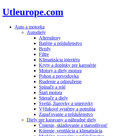
Utleurope.com
Auto a motorka
Autodiely
Alternátory
Batérie a príslušenstvo
Brzdy
Filtre
Klimatizácia interiéru
Kryty a doplnky pre karosérie
Motory a diely motora
Pohon a prevodovka
Riadenie a odpruženie
Spínače a relé
Štart motora
Stierače a diely
Svetlá, žiarovky a smerovky
Výfukové systémy a potrubia
Zapaľovanie a príslušenstvo
Diely pre karavany a náhradné diely
Čistenie, skladovanie a starostlivosť
Kúrenie, ventilácia a klimatizácia