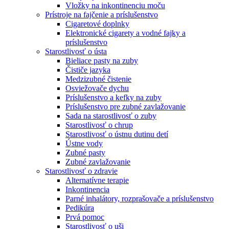
Vložky na inkontinenciu moču
Prístroje na fajčenie a príslušenstvo
Cigaretové doplnky
Elektronické cigarety a vodné fajky a
príslušenstvo
Starostlivosť o ústa
Bieliace pasty na zuby
Čističe jazyka
Medzizubné čistenie
Osviežovače dychu
Príslušenstvo a kefky na zuby
Príslušenstvo pre zubné zavlažovanie
Sada na starostlivosť o zuby
Starostlivosť o chrup
Starostlivosť o ústnu dutinu detí
Ústne vody
Zubné pasty
Zubné zavlažovanie
Starostlivosť o zdravie
Alternatívne terapie
Inkontinencia
Parné inhalátory, rozprašovače a príslušenstvo
Pedikúra
Prvá pomoc
Starostlivosť o uši