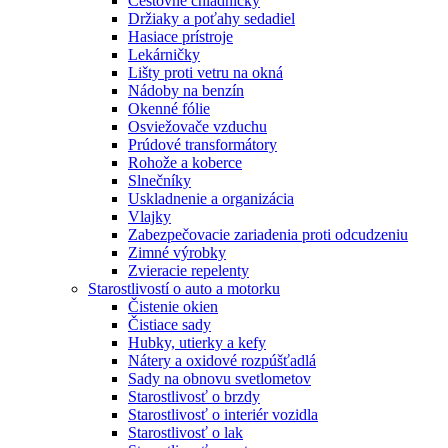
Cestovné chladničky
Držiaky a poťahy sedadiel
Hasiace prístroje
Lekárničky
Lišty proti vetru na okná
Nádoby na benzín
Okenné fólie
Osviežovače vzduchu
Prúdové transformátory
Rohože a koberce
Slnečníky
Uskladnenie a organizácia
Vlajky
Zabezpečovacie zariadenia proti odcudzeniu
Zimné výrobky
Zvieracie repelenty
Starostlivostí o auto a motorku
Čistenie okien
Čistiace sady
Hubky, utierky a kefy
Nátery a oxidové rozpúšťadlá
Sady na obnovu svetlometov
Starostlivosť o brzdy
Starostlivosť o interiér vozidla
Starostlivosť o lak