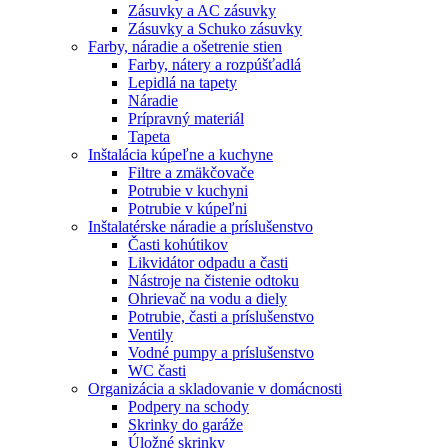
Zásuvky a AC zásuvky
Zásuvky a Schuko zásuvky
Farby, náradie a ošetrenie stien
Farby, nátery a rozpúšťadlá
Lepidlá na tapety
Náradie
Prípravný materiál
Tapeta
Inštalácia kúpeľne a kuchyne
Filtre a zmäkčovače
Potrubie v kuchyni
Potrubie v kúpeľni
Inštalatérske náradie a príslušenstvo
Časti kohútikov
Likvidátor odpadu a časti
Nástroje na čistenie odtoku
Ohrievač na vodu a diely
Potrubie, časti a príslušenstvo
Ventily
Vodné pumpy a príslušenstvo
WC časti
Organizácia a skladovanie v domácnosti
Podpery na schody
Skrinky do garáže
Úložné skrinky