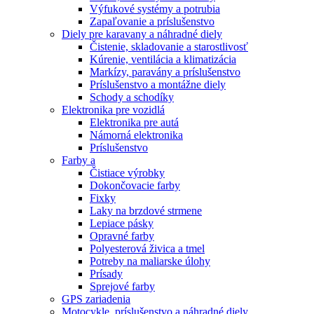
Výfukové systémy a potrubia
Zapaľovanie a príslušenstvo
Diely pre karavany a náhradné diely
Čistenie, skladovanie a starostlivosť
Kúrenie, ventilácia a klimatizácia
Markízy, paravány a príslušenstvo
Príslušenstvo a montážne diely
Schody a schodíky
Elektronika pre vozidlá
Elektronika pre autá
Námorná elektronika
Príslušenstvo
Farby a
Čistiace výrobky
Dokončovacie farby
Fixky
Laky na brzdové strmene
Lepiace pásky
Opravné farby
Polyesterová živica a tmel
Potreby na maliarske úlohy
Prísady
Sprejové farby
GPS zariadenia
Motocykle, príslušenstvo a náhradné diely