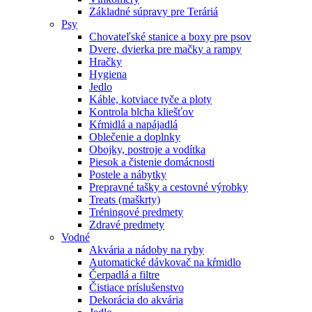
Základné súpravy pre Teráriá
Psy
Chovateľské stanice a boxy pre psov
Dvere, dvierka pre mačky a rampy
Hračky
Hygiena
Jedlo
Káble, kotviace tyče a ploty
Kontrola blcha kliešťov
Kŕmidlá a napájadlá
Oblečenie a doplnky
Obojky, postroje a vodítka
Piesok a čistenie domácnosti
Postele a nábytky
Prepravné tašky a cestovné výrobky
Treats (maškrty)
Tréningové predmety
Zdravé predmety
Vodné
Akvária a nádoby na ryby
Automatické dávkovač na kŕmidlo
Čerpadlá a filtre
Čistiace príslušenstvo
Dekorácia do akvária