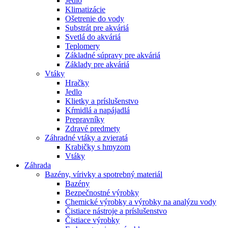
Jedlo
Klimatizácie
Ošetrenie do vody
Substrát pre akváriá
Svetlá do akváriá
Teplomery
Základné súpravy pre akváriá
Základy pre akváriá
Vtáky
Hračky
Jedlo
Klietky a príslušenstvo
Kŕmidlá a napájadlá
Prepravníky
Zdravé predmety
Záhradné vtáky a zvieratá
Krabičky s hmyzom
Vtáky
Záhrada
Bazény, vírivky a spotrebný materiál
Bazény
Bezpečnostné výrobky
Chemické výrobky a výrobky na analýzu vody
Čistiace nástroje a príslušenstvo
Čistiace výrobky