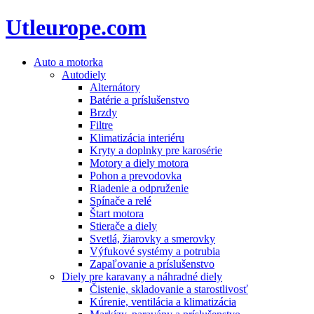
Utleurope.com
Auto a motorka
Autodiely
Alternátory
Batérie a príslušenstvo
Brzdy
Filtre
Klimatizácia interiéru
Kryty a doplnky pre karosérie
Motory a diely motora
Pohon a prevodovka
Riadenie a odpruženie
Spínače a relé
Štart motora
Stierače a diely
Svetlá, žiarovky a smerovky
Výfukové systémy a potrubia
Zapaľovanie a príslušenstvo
Diely pre karavany a náhradné diely
Čistenie, skladovanie a starostlivosť
Kúrenie, ventilácia a klimatizácia