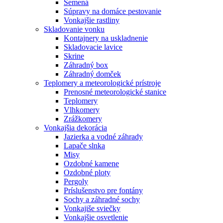
Semená
Súpravy na domáce pestovanie
Vonkajšie rastliny
Skladovanie vonku
Kontajnery na uskladnenie
Skladovacie lavice
Skrine
Záhradný box
Záhradný domček
Teplomery a meteorologické prístroje
Prenosné meteorologické stanice
Teplomery
Vlhkomery
Zrážkomery
Vonkajšia dekorácia
Jazierka a vodné záhrady
Lapače slnka
Misy
Ozdobné kamene
Ozdobné ploty
Pergoly
Príslušenstvo pre fontány
Sochy a záhradné sochy
Vonkajiše sviečky
Vonkajšie osvetlenie