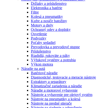
Držiaky a príslušenstvo
Elektronika a batérie
Filtre
Kolesá a pneumatiky
Kufre a nosiče batožiny
Motory a diely
Ochranný odev a doplnky
Osvetlenie
Podvozky
Poťahy sedadiel
Prevodovka a prevodové stupne
Príslušenstvo
Riadidlá, rukoväte a páky
Výfukové systémy a potrubia
Výkon motora
Náradie na autá
Batériové náradie
Diagnostické, testovacie a meracie nástroje
Extraktory a separátory
Klimatizačné zariadenia a náradie
Náradie a motorové vybavenie
Nástroje a vybavenie pre olejový systém
Nástroje na pneumatiky a kolesá
Nástroje na predné stierače
Nástroje na riadenie a odpruženie