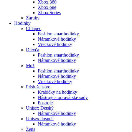
Xbox 360
Xbox one
Xbox Series
Záruky
Hodinky
Chlapec
Fashion smarthodinky
Náramkové hodinky
Vreckové hodinky
Dievča
Fashion smarthodinky
Náramkové hodinky
Muž
Fashion smarthodinky
Náramkové hodinky
Vreckové hodinky
Príslušenstvo
Krabičky na hodinky
Nástroje a opravárske sady
Postroje
Unisex Detský
Náramkové hodinky
Unisex dospelí
Náramkové hodinky
Žena