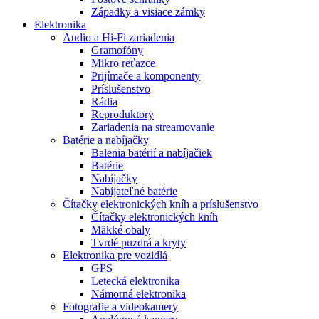
Západky a visiace zámky
Elektronika
Audio a Hi-Fi zariadenia
Gramofóny
Mikro reťazce
Prijímače a komponenty
Príslušenstvo
Rádia
Reproduktory
Zariadenia na streamovanie
Batérie a nabíjačky
Balenia batérií a nabíjačiek
Batérie
Nabíjačky
Nabíjateľné batérie
Čítačky elektronických kníh a príslušenstvo
Čítačky elektronických kníh
Mäkké obaly
Tvrdé puzdrá a kryty
Elektronika pre vozidlá
GPS
Letecká elektronika
Námorná elektronika
Fotografie a videokamery