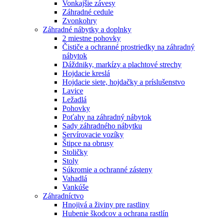
Vonkajšie závesy
Záhradné cedule
Zvonkohry
Záhradné nábytky a doplnky
2 miestne pohovky
Čističe a ochranné prostriedky na záhradný
nábytok
Dáždniky, markízy a plachtové strechy
Hojdacie kreslá
Hojdacie siete, hojdačky a príslušenstvo
Lavice
Ležadlá
Pohovky
Poťahy na záhradný nábytok
Sady záhradného nábytku
Servírovacie vozíky
Štipce na obrusy
Stoličky
Stoly
Súkromie a ochranné zásteny
Vahadlá
Vankúše
Záhradníctvo
Hnojivá a živiny pre rastliny
Hubenie škodcov a ochrana rastlín