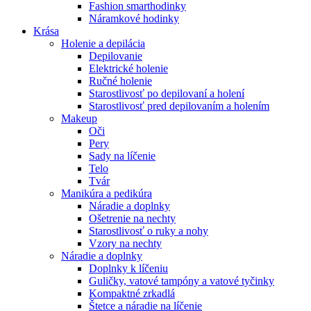
Fashion smarthodinky
Náramkové hodinky
Krása
Holenie a depilácia
Depilovanie
Elektrické holenie
Ručné holenie
Starostlivosť po depilovaní a holení
Starostlivosť pred depilovaním a holením
Makeup
Oči
Pery
Sady na líčenie
Telo
Tvár
Manikúra a pedikúra
Náradie a doplnky
Ošetrenie na nechty
Starostlivosť o ruky a nohy
Vzory na nechty
Náradie a doplnky
Doplnky k líčeniu
Guličky, vatové tampóny a vatové tyčinky
Kompaktné zrkadlá
Štetce a náradie na líčenie