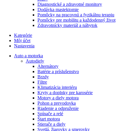
Diagnostické a zdravotné monitory
Dodávka mastektomie
Pomôcky na pracovnú a fyzikálnu terapiu
Pomôcky pre mobilitu a každodenný život
Zdravotnícky materiál a nábytok
Kategórie
Môj účet
Nastavenia
Auto a motorka
Autodiely
Alternátory
Batérie a príslušenstvo
Brzdy
Filtre
Klimatizácia interiéru
Kryty a doplnky pre karosérie
Motory a diely motora
Pohon a prevodovka
Riadenie a odpruženie
Spínače a relé
Štart motora
Stierače a diely
Svetlá, žiarovky a smerovky