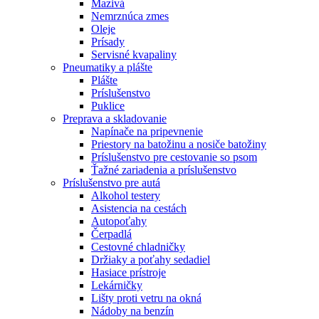
Mazivá
Nemrznúca zmes
Oleje
Prísady
Servisné kvapaliny
Pneumatiky a plášte
Plášte
Príslušenstvo
Puklice
Preprava a skladovanie
Napínače na pripevnenie
Priestory na batožinu a nosiče batožiny
Príslušenstvo pre cestovanie so psom
Ťažné zariadenia a príslušenstvo
Príslušenstvo pre autá
Alkohol testery
Asistencia na cestách
Autopoťahy
Čerpadlá
Cestovné chladničky
Držiaky a poťahy sedadiel
Hasiace prístroje
Lekárničky
Lišty proti vetru na okná
Nádoby na benzín