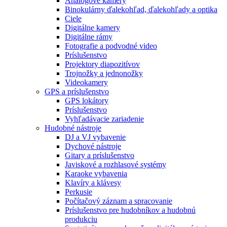
Analógové kamery
Binokulárny ďalekohľad, ďalekohľady a optika
Ciele
Digitálne kamery
Digitálne rámy
Fotografie a podvodné video
Príslušenstvo
Projektory diapozitívov
Trojnožky a jednonožky
Videokamery
GPS a príslušenstvo
GPS lokátory
Príslušenstvo
Vyhľadávacie zariadenie
Hudobné nástroje
DJ a VJ vybavenie
Dychové nástroje
Gitary a príslušenstvo
Javiskové a rozhlasové systémy
Karaoke vybavenia
Klavíry a klávesy
Perkusie
Počítačový záznam a spracovanie
Príslušenstvo pre hudobníkov a hudobnú
produkciu