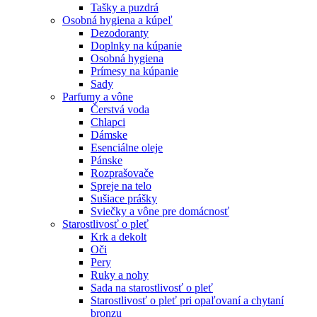
Tašky a puzdrá
Osobná hygiena a kúpeľ
Dezodoranty
Doplnky na kúpanie
Osobná hygiena
Prímesy na kúpanie
Sady
Parfumy a vône
Čerstvá voda
Chlapci
Dámske
Esenciálne oleje
Pánske
Rozprašovače
Spreje na telo
Sušiace prášky
Sviečky a vône pre domácnosť
Starostlivosť o pleť
Krk a dekolt
Oči
Pery
Ruky a nohy
Sada na starostlivosť o pleť
Starostlivosť o pleť pri opaľovaní a chytaní
bronzu