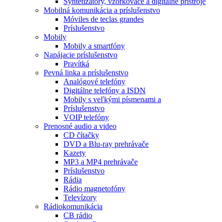
Syntetizátory, vzorkovače a digitálne prístroje
Mobilná komunikácia a príslušenstvo
Móviles de teclas grandes
Príslušenstvo
Mobily
Mobily a smartfóny
Napájacie príslušenstvo
Pravítká
Pevná linka a príslušenstvo
Analógové telefóny
Digitálne telefóny a ISDN
Mobily s veľkými písmenami a
Príslušenstvo
VOIP telefóny
Prenosné audio a video
CD čítačky
DVD a Blu-ray prehrávače
Kazety
MP3 a MP4 prehrávače
Príslušenstvo
Rádia
Rádio magnetofóny
Televízory
Rádiokomunikácia
CB rádio