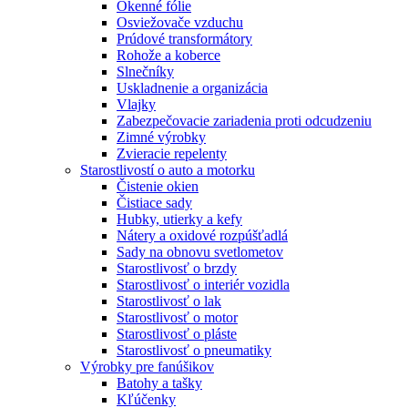
Okenné fólie
Osviežovače vzduchu
Prúdové transformátory
Rohože a koberce
Slnečníky
Uskladnenie a organizácia
Vlajky
Zabezpečovacie zariadenia proti odcudzeniu
Zimné výrobky
Zvieracie repelenty
Starostlivostí o auto a motorku
Čistenie okien
Čistiace sady
Hubky, utierky a kefy
Nátery a oxidové rozpúšťadlá
Sady na obnovu svetlometov
Starostlivosť o brzdy
Starostlivosť o interiér vozidla
Starostlivosť o lak
Starostlivosť o motor
Starostlivosť o pláste
Starostlivosť o pneumatiky
Výrobky pre fanúšikov
Batohy a tašky
Kľúčenky