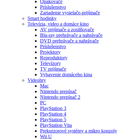
Opakovače
Príslušenstvo
Zariadenie vysielače-prijímače
Smart hodinky
Televízia, video a domáce kino
AV prijímače a zosilňovače
Blu-ray prehrávače a nahrávače
DVD prehrávače a nahrávače
Príslušenstvo
Projektory
Reproduktory
Televízory
TV prijímače
Vybavenie domáceho kina
Videohry
Mac
Nintendo prepínač
Nintendo prepínač 2
PC
PlayStation 3
PlayStation 4
PlayStation 5
PlayStation Vita
Prekurzorové systémy a mikro konzoly
Wii U