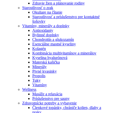
Zdravie žien a plánovanie rodiny
Starostlivosť o zrak
Okuliare na čítanie
Starostlivosť a príslušenstvo pre kontaktné
šošovky
Vitamíny, minerály a doplnky
Antioxidanty
Bylinné doplnky
Chondroitín a glukozamín
Esenciálne mastné kyseliny
Kolagén
Kombinácia multivitamínov a minerálov
Kyselina hyalurónová
Materská kašička
Minerály
Pivné kvasinky
Propolis
Tuky
Vitamíny
Wellness
Masáže a relaxácia
Príslušenstvo pre sauny
Zdravotnícke potreby a vybavenie
Členkové topánky, chrániče kolien, dlahy a
praky