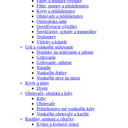
Farby a tesniace výrobky
Filtre, pumpy a príslušenstvo
Kryty a príslušenstvo
Ohrievače a príslušenstvo
Opravárska sada
Osvetľovacie výrobky
Šmykľavky, schody a trampolíny
Teplomery
Vírivky a kúpele
Gril a vonkajšie stolovanie
Doplnky na grilovanie a udenie
Grilovanie
Grilovanie- udiarne
Náradie
Vonkajšie fritézy
Vonkajšie pece na pizzu
Kryty a ploty
Dvere
Ohrievače, ohniská a krby
Krby
Ohrievače
Príslušenstvo pre vonkajšie krby
Vonkajšie ohrievače a kachle
Rastliny, semená a cibuľky
Kytice a kvetové vence