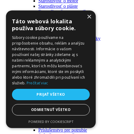
Starostlivosť o motor
Starostlivosť o pláste
Starostlivosť o pneumatiky
×
Výrobky pre fanúšikov
Táto webová lokalita
Batohy a tašky
používa súbory cookie.
Kľúčenky
Oblečenie
Súbory cookie používame na
Zmývateľné tetovačky a nálepky
prispôsobenie obsahu, reklám a analýzu
Domáci majster a nástroje
návštevnosti. Informácie o vašom
Elektrické zapojenie
Časové spínače
používaní našej stránky zdieľame aj s
Diferenciálne spínače
našimi reklamnými a analytickými
Domové zvončeky
partnermi, ktorí ich môžu kombinovať s
Elektrické káble
inými informáciami, ktoré ste im poskytli
Káble
alebo ktoré zhromaždili pri používaní ich
Káblové navijáky
služieb.
Prečítať viac
Magnetotermické krabice
Monitory napájania
PRIJAŤ VŠETKO
Nástenné dosky a rámy
Nástroje a ovládače
Podávače
ODMIETNUŤ VŠETKO
Poistky
Povrchové vedenie
POWERED BY COOKIESCRIPT
Príruby
Príslušenstvo pre potrubie