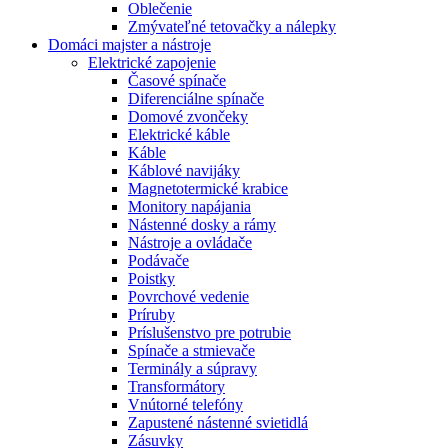
Oblečenie
Zmývateľné tetovačky a nálepky
Domáci majster a nástroje
Elektrické zapojenie
Časové spínače
Diferenciálne spínače
Domové zvončeky
Elektrické káble
Káble
Káblové navijáky
Magnetotermické krabice
Monitory napájania
Nástenné dosky a rámy
Nástroje a ovládače
Podávače
Poistky
Povrchové vedenie
Príruby
Príslušenstvo pre potrubie
Spínače a stmievače
Terminály a súpravy
Transformátory
Vnútorné telefóny
Zapustené nástenné svietidlá
Zásuvky