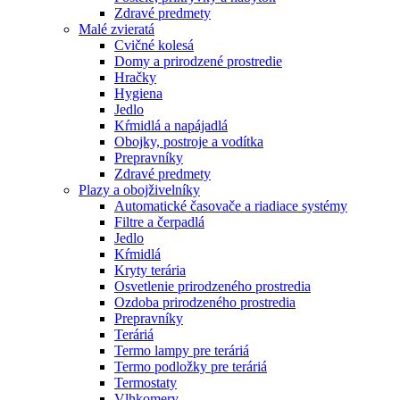
Zdravé predmety
Malé zvieratá
Cvičné kolesá
Domy a prirodzené prostredie
Hračky
Hygiena
Jedlo
Kŕmidlá a napájadlá
Obojky, postroje a vodítka
Prepravníky
Zdravé predmety
Plazy a obojživelníky
Automatické časovače a riadiace systémy
Filtre a čerpadlá
Jedlo
Kŕmidlá
Kryty terária
Osvetlenie prirodzeného prostredia
Ozdoba prirodzeného prostredia
Prepravníky
Teráriá
Termo lampy pre teráriá
Termo podložky pre teráriá
Termostaty
Vlhkomery