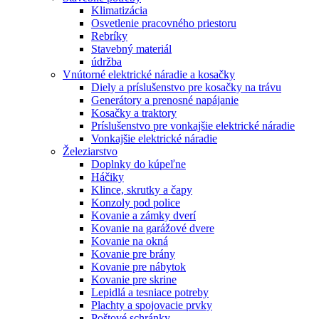
Klimatizácia
Osvetlenie pracovného priestoru
Rebríky
Stavebný materiál
údržba
Vnútorné elektrické náradie a kosačky
Diely a príslušenstvo pre kosačky na trávu
Generátory a prenosné napájanie
Kosačky a traktory
Príslušenstvo pre vonkajšie elektrické náradie
Vonkajšie elektrické náradie
Železiarstvo
Doplnky do kúpeľne
Háčiky
Klince, skrutky a čapy
Konzoly pod police
Kovanie a zámky dverí
Kovanie na garážové dvere
Kovanie na okná
Kovanie pre brány
Kovanie pre nábytok
Kovanie pre skrine
Lepidlá a tesniace potreby
Plachty a spojovacie prvky
Poštové schránky