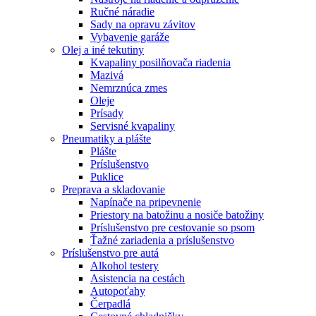
Ručné náradie
Sady na opravu závitov
Vybavenie garáže
Olej a iné tekutiny
Kvapaliny posilňovača riadenia
Mazivá
Nemrznúca zmes
Oleje
Prísady
Servisné kvapaliny
Pneumatiky a plášte
Plášte
Príslušenstvo
Puklice
Preprava a skladovanie
Napínače na pripevnenie
Priestory na batožinu a nosiče batožiny
Príslušenstvo pre cestovanie so psom
Ťažné zariadenia a príslušenstvo
Príslušenstvo pre autá
Alkohol testery
Asistencia na cestách
Autopoťahy
Čerpadlá