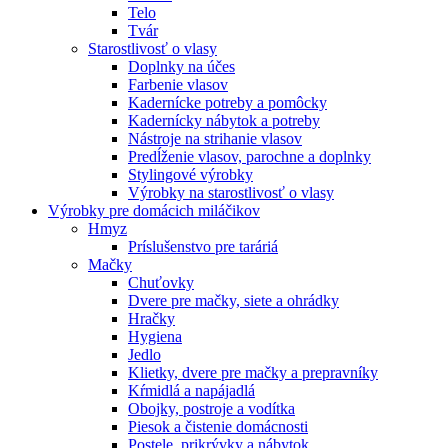
Telo
Tvár
Starostlivosť o vlasy
Doplnky na účes
Farbenie vlasov
Kadernícke potreby a pomôcky
Kadernícky nábytok a potreby
Nástroje na strihanie vlasov
Predĺženie vlasov, parochne a doplnky
Stylingové výrobky
Výrobky na starostlivosť o vlasy
Výrobky pre domácich miláčikov
Hmyz
Príslušenstvo pre taráriá
Mačky
Chuťovky
Dvere pre mačky, siete a ohrádky
Hračky
Hygiena
Jedlo
Klietky, dvere pre mačky a prepravníky
Kŕmidlá a napájadlá
Obojky, postroje a vodítka
Piesok a čistenie domácnosti
Postele, prikrývky a nábytok