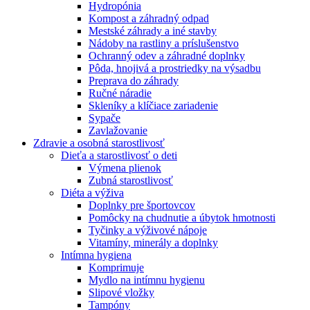
Hydropónia
Kompost a záhradný odpad
Mestské záhrady a iné stavby
Nádoby na rastliny a príslušenstvo
Ochranný odev a záhradné doplnky
Pôda, hnojivá a prostriedky na výsadbu
Preprava do záhrady
Ručné náradie
Skleníky a klíčiace zariadenie
Sypače
Zavlažovanie
Zdravie a osobná starostlivosť
Dieťa a starostlivosť o deti
Výmena plienok
Zubná starostlivosť
Diéta a výživa
Doplnky pre športovcov
Pomôcky na chudnutie a úbytok hmotnosti
Tyčinky a výživové nápoje
Vitamíny, minerály a doplnky
Intímna hygiena
Komprimuje
Mydlo na intímnu hygienu
Slipové vložky
Tampóny