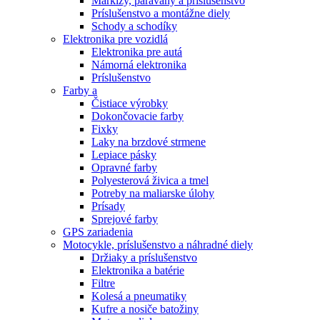
Markízy, paravány a príslušenstvo
Príslušenstvo a montážne diely
Schody a schodíky
Elektronika pre vozidlá
Elektronika pre autá
Námorná elektronika
Príslušenstvo
Farby a
Čistiace výrobky
Dokončovacie farby
Fixky
Laky na brzdové strmene
Lepiace pásky
Opravné farby
Polyesterová živica a tmel
Potreby na maliarske úlohy
Prísady
Sprejové farby
GPS zariadenia
Motocykle, príslušenstvo a náhradné diely
Držiaky a príslušenstvo
Elektronika a batérie
Filtre
Kolesá a pneumatiky
Kufre a nosiče batožiny