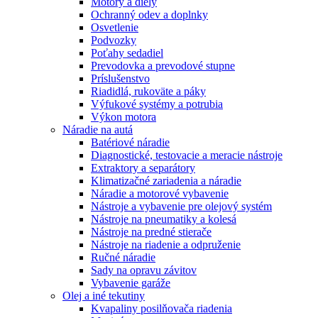
Motory a diely
Ochranný odev a doplnky
Osvetlenie
Podvozky
Poťahy sedadiel
Prevodovka a prevodové stupne
Príslušenstvo
Riadidlá, rukoväte a páky
Výfukové systémy a potrubia
Výkon motora
Náradie na autá
Batériové náradie
Diagnostické, testovacie a meracie nástroje
Extraktory a separátory
Klimatizačné zariadenia a náradie
Náradie a motorové vybavenie
Nástroje a vybavenie pre olejový systém
Nástroje na pneumatiky a kolesá
Nástroje na predné stierače
Nástroje na riadenie a odpruženie
Ručné náradie
Sady na opravu závitov
Vybavenie garáže
Olej a iné tekutiny
Kvapaliny posilňovača riadenia