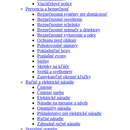
Viacúčelové police
Prevencia a bezpečnosť
Bezpečnostná systémy pre domácnosť
Bezpečnostné osvetlenie
Bezpečnostné schránky
Bezpečnostné snímače a detektory
Bezpečnostné vybavenie a odev
Ochrana pred ohňom
Pohotovostné súpravy
Pokladničné boxy
Poplašné zvony
Sirény
Skrinky na kľúče
Svetlá a svetlomety
Zamykateľné okenné kľučky
Ručné a elektrické náradie
Čistenie
Čistenie snehu
Elektrické náradie
Náradie na meranie a návrh
Oganizéry náradia
Príslušenstvo pre elektrické náradie
Ručné náradie
Záhradné ručné náradie
Stavebné potreby