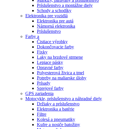
Markízy, paravány a príslušenstvo
Príslušenstvo a montážne diely
Schody a schodíky
Elektronika pre vozidlá
Elektronika pre autá
Námorná elektronika
Príslušenstvo
Farby a
Čistiace výrobky
Dokončovacie farby
Fixky
Laky na brzdové strmene
Lepiace pásky
Opravné farby
Polyesterová živica a tmel
Potreby na maliarske úlohy
Prísady
Sprejové farby
GPS zariadenia
Motocykle, príslušenstvo a náhradné diely
Držiaky a príslušenstvo
Elektronika a batérie
Filtre
Kolesá a pneumatiky
Kufre a nosiče batožiny