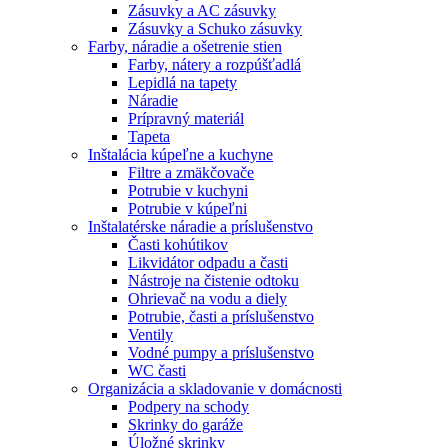
Zásuvky a AC zásuvky
Zásuvky a Schuko zásuvky
Farby, náradie a ošetrenie stien
Farby, nátery a rozpúšťadlá
Lepidlá na tapety
Náradie
Prípravný materiál
Tapeta
Inštalácia kúpeľne a kuchyne
Filtre a zmäkčovače
Potrubie v kuchyni
Potrubie v kúpeľni
Inštalatérske náradie a príslušenstvo
Časti kohútikov
Likvidátor odpadu a časti
Nástroje na čistenie odtoku
Ohrievač na vodu a diely
Potrubie, časti a príslušenstvo
Ventily
Vodné pumpy a príslušenstvo
WC časti
Organizácia a skladovanie v domácnosti
Podpery na schody
Skrinky do garáže
Úložné skrinky