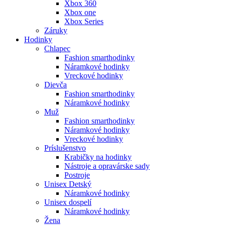
Xbox 360
Xbox one
Xbox Series
Záruky
Hodinky
Chlapec
Fashion smarthodinky
Náramkové hodinky
Vreckové hodinky
Dievča
Fashion smarthodinky
Náramkové hodinky
Muž
Fashion smarthodinky
Náramkové hodinky
Vreckové hodinky
Príslušenstvo
Krabičky na hodinky
Nástroje a opravárske sady
Postroje
Unisex Detský
Náramkové hodinky
Unisex dospelí
Náramkové hodinky
Žena