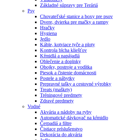
Základné súpravy pre Teráriá
Psy
Chovateľské stanice a boxy pre psov
Dvere, dvierka pre mačky a rampy
Hračky
Hygiena
Jedlo
Káble, kotviace tyče a ploty
Kontrola blcha kliešťov
Kŕmidlá a napájadlá
Oblečenie a doplnky
Obojky, postroje a vodítka
Piesok a čistenie domácnosti
Postele a nábytky
Prepravné tašky a cestovné výrobky
Treats (maškrty)
Tréningové predmety
Zdravé predmety
Vodné
Akvária a nádoby na ryby
Automatické dávkovač na kŕmidlo
Čerpadlá a filtre
Čistiace príslušenstvo
Dekorácia do akvária