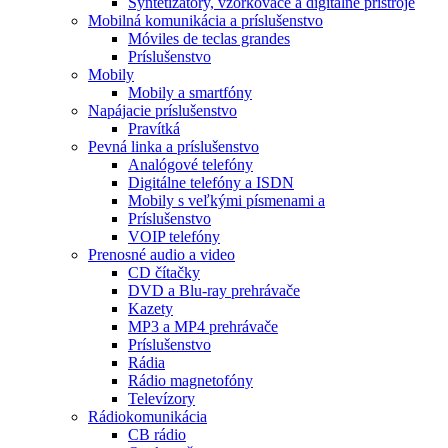
Syntetizátory, vzorkovače a digitálne prístroje
Mobilná komunikácia a príslušenstvo
Móviles de teclas grandes
Príslušenstvo
Mobily
Mobily a smartfóny
Napájacie príslušenstvo
Pravítká
Pevná linka a príslušenstvo
Analógové telefóny
Digitálne telefóny a ISDN
Mobily s veľkými písmenami a
Príslušenstvo
VOIP telefóny
Prenosné audio a video
CD čítačky
DVD a Blu-ray prehrávače
Kazety
MP3 a MP4 prehrávače
Príslušenstvo
Rádia
Rádio magnetofóny
Televízory
Rádiokomunikácia
CB rádio