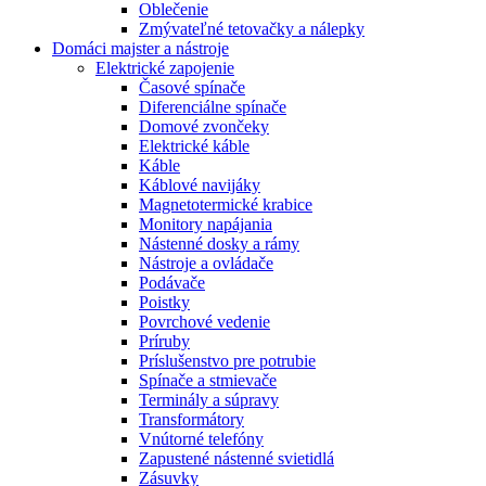
Oblečenie
Zmývateľné tetovačky a nálepky
Domáci majster a nástroje
Elektrické zapojenie
Časové spínače
Diferenciálne spínače
Domové zvončeky
Elektrické káble
Káble
Káblové navijáky
Magnetotermické krabice
Monitory napájania
Nástenné dosky a rámy
Nástroje a ovládače
Podávače
Poistky
Povrchové vedenie
Príruby
Príslušenstvo pre potrubie
Spínače a stmievače
Terminály a súpravy
Transformátory
Vnútorné telefóny
Zapustené nástenné svietidlá
Zásuvky