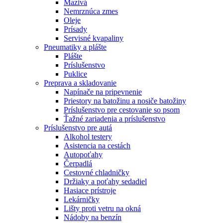
Mazivá
Nemrznúca zmes
Oleje
Prísady
Servisné kvapaliny
Pneumatiky a plášte
Plášte
Príslušenstvo
Puklice
Preprava a skladovanie
Napínače na pripevnenie
Priestory na batožinu a nosiče batožiny
Príslušenstvo pre cestovanie so psom
Ťažné zariadenia a príslušenstvo
Príslušenstvo pre autá
Alkohol testery
Asistencia na cestách
Autopoťahy
Čerpadlá
Cestovné chladničky
Držiaky a poťahy sedadiel
Hasiace prístroje
Lekárničky
Lišty proti vetru na okná
Nádoby na benzín