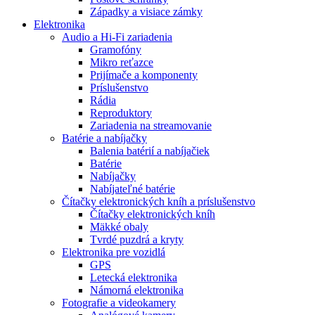
Západky a visiace zámky
Elektronika
Audio a Hi-Fi zariadenia
Gramofóny
Mikro reťazce
Prijímače a komponenty
Príslušenstvo
Rádia
Reproduktory
Zariadenia na streamovanie
Batérie a nabíjačky
Balenia batérií a nabíjačiek
Batérie
Nabíjačky
Nabíjateľné batérie
Čítačky elektronických kníh a príslušenstvo
Čítačky elektronických kníh
Mäkké obaly
Tvrdé puzdrá a kryty
Elektronika pre vozidlá
GPS
Letecká elektronika
Námorná elektronika
Fotografie a videokamery