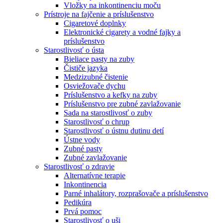
Vložky na inkontinenciu moču
Prístroje na fajčenie a príslušenstvo
Cigaretové doplnky
Elektronické cigarety a vodné fajky a
príslušenstvo
Starostlivosť o ústa
Bieliace pasty na zuby
Čističe jazyka
Medzizubné čistenie
Osviežovače dychu
Príslušenstvo a kefky na zuby
Príslušenstvo pre zubné zavlažovanie
Sada na starostlivosť o zuby
Starostlivosť o chrup
Starostlivosť o ústnu dutinu detí
Ústne vody
Zubné pasty
Zubné zavlažovanie
Starostlivosť o zdravie
Alternatívne terapie
Inkontinencia
Parné inhalátory, rozprašovače a príslušenstvo
Pedikúra
Prvá pomoc
Starostlivosť o uši