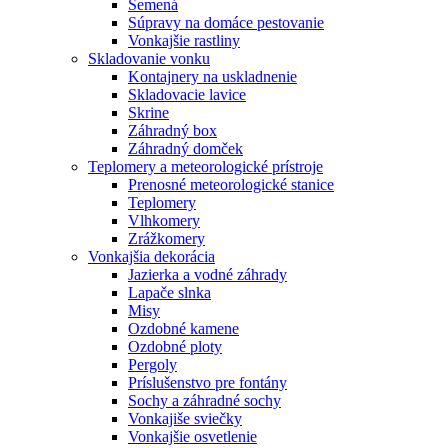
Semená
Súpravy na domáce pestovanie
Vonkajšie rastliny
Skladovanie vonku
Kontajnery na uskladnenie
Skladovacie lavice
Skrine
Záhradný box
Záhradný domček
Teplomery a meteorologické prístroje
Prenosné meteorologické stanice
Teplomery
Vlhkomery
Zrážkomery
Vonkajšia dekorácia
Jazierka a vodné záhrady
Lapače slnka
Misy
Ozdobné kamene
Ozdobné ploty
Pergoly
Príslušenstvo pre fontány
Sochy a záhradné sochy
Vonkajiše sviečky
Vonkajšie osvetlenie