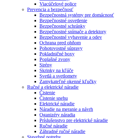
Viacúčelové police
Prevencia a bezpečnosť
Bezpečnostná systémy pre domácnosť
Bezpečnostné osvetlenie
Bezpečnostné schránky
Bezpečnostné snímače a detektory
Bezpečnostné vybavenie a odev
Ochrana pred ohňom
Pohotovostné súpravy
Pokladničné boxy
Poplašné zvony
Sirény
Skrinky na kľúče
Svetlá a svetlomety
Zamykateľné okenné kľučky
Ručné a elektrické náradie
Čistenie
Čistenie snehu
Elektrické náradie
Náradie na meranie a návrh
Oganizéry náradia
Príslušenstvo pre elektrické náradie
Ručné náradie
Záhradné ručné náradie
Stavebné potreby