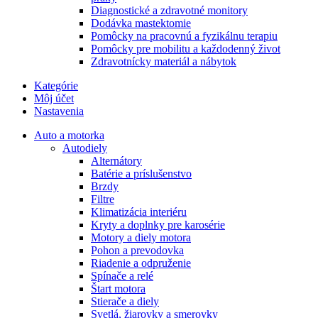
Diagnostické a zdravotné monitory
Dodávka mastektomie
Pomôcky na pracovnú a fyzikálnu terapiu
Pomôcky pre mobilitu a každodenný život
Zdravotnícky materiál a nábytok
Kategórie
Môj účet
Nastavenia
Auto a motorka
Autodiely
Alternátory
Batérie a príslušenstvo
Brzdy
Filtre
Klimatizácia interiéru
Kryty a doplnky pre karosérie
Motory a diely motora
Pohon a prevodovka
Riadenie a odpruženie
Spínače a relé
Štart motora
Stierače a diely
Svetlá, žiarovky a smerovky