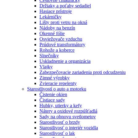
Cestovné chladničky
Držiaky a poťahy sedadiel
Hasiace prístroje
Lekárničky
Lišty proti vetru na okná
Nádoby na benzín
Okenné fólie
Osviežovače vzduchu
Prúdové transformátory
Rohože a koberce
Slnečníky
Uskladnenie a organizácia
Vlajky
Zabezpečovacie zariadenia proti odcudzeniu
Zimné výrobky
Zvieracie repelenty
Starostlivostí o auto a motorku
Čistenie okien
Čistiace sady
Hubky, utierky a kefy
Nátery a oxidové rozpúšťadlá
Sady na obnovu svetlometov
Starostlivosť o brzdy
Starostlivosť o interiér vozidla
Starostlivosť o lak