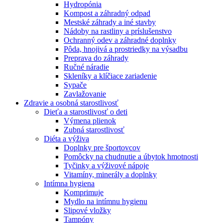
Hydropónia
Kompost a záhradný odpad
Mestské záhrady a iné stavby
Nádoby na rastliny a príslušenstvo
Ochranný odev a záhradné doplnky
Pôda, hnojivá a prostriedky na výsadbu
Preprava do záhrady
Ručné náradie
Skleníky a klíčiace zariadenie
Sypače
Zavlažovanie
Zdravie a osobná starostlivosť
Dieťa a starostlivosť o deti
Výmena plienok
Zubná starostlivosť
Diéta a výživa
Doplnky pre športovcov
Pomôcky na chudnutie a úbytok hmotnosti
Tyčinky a výživové nápoje
Vitamíny, minerály a doplnky
Intímna hygiena
Komprimuje
Mydlo na intímnu hygienu
Slipové vložky
Tampóny