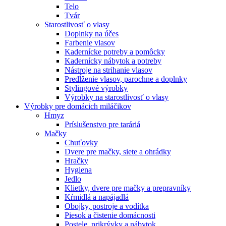
Telo
Tvár
Starostlivosť o vlasy
Doplnky na účes
Farbenie vlasov
Kadernícke potreby a pomôcky
Kadernícky nábytok a potreby
Nástroje na strihanie vlasov
Predĺženie vlasov, parochne a doplnky
Stylingové výrobky
Výrobky na starostlivosť o vlasy
Výrobky pre domácich miláčikov
Hmyz
Príslušenstvo pre taráriá
Mačky
Chuťovky
Dvere pre mačky, siete a ohrádky
Hračky
Hygiena
Jedlo
Klietky, dvere pre mačky a prepravníky
Kŕmidlá a napájadlá
Obojky, postroje a vodítka
Piesok a čistenie domácnosti
Postele, prikrývky a nábytok