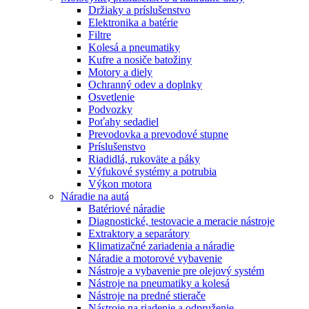
Držiaky a príslušenstvo
Elektronika a batérie
Filtre
Kolesá a pneumatiky
Kufre a nosiče batožiny
Motory a diely
Ochranný odev a doplnky
Osvetlenie
Podvozky
Poťahy sedadiel
Prevodovka a prevodové stupne
Príslušenstvo
Riadidlá, rukoväte a páky
Výfukové systémy a potrubia
Výkon motora
Náradie na autá
Batériové náradie
Diagnostické, testovacie a meracie nástroje
Extraktory a separátory
Klimatizačné zariadenia a náradie
Náradie a motorové vybavenie
Nástroje a vybavenie pre olejový systém
Nástroje na pneumatiky a kolesá
Nástroje na predné stierače
Nástroje na riadenie a odpruženie