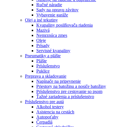
Ručné náradie
Sady na opravu závitov
Vybavenie garáže
Olej a iné tekutiny
Kvapaliny posilňovača riadenia
Mazivá
Nemrznúca zmes
Oleje
Prísady
Servisné kvapaliny
Pneumatiky a plášte
Plášte
Príslušenstvo
Puklice
Preprava a skladovanie
Napínače na pripevnenie
Priestory na batožinu a nosiče batožiny
Príslušenstvo pre cestovanie so psom
Ťažné zariadenia a príslušenstvo
Príslušenstvo pre autá
Alkohol testery
Asistencia na cestách
Autopoťahy
Čerpadlá