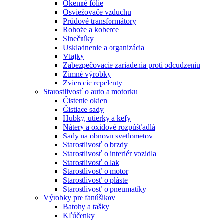
Okenné fólie
Osviežovače vzduchu
Prúdové transformátory
Rohože a koberce
Slnečníky
Uskladnenie a organizácia
Vlajky
Zabezpečovacie zariadenia proti odcudzeniu
Zimné výrobky
Zvieracie repelenty
Starostlivostí o auto a motorku
Čistenie okien
Čistiace sady
Hubky, utierky a kefy
Nátery a oxidové rozpúšťadlá
Sady na obnovu svetlometov
Starostlivosť o brzdy
Starostlivosť o interiér vozidla
Starostlivosť o lak
Starostlivosť o motor
Starostlivosť o pláste
Starostlivosť o pneumatiky
Výrobky pre fanúšikov
Batohy a tašky
Kľúčenky