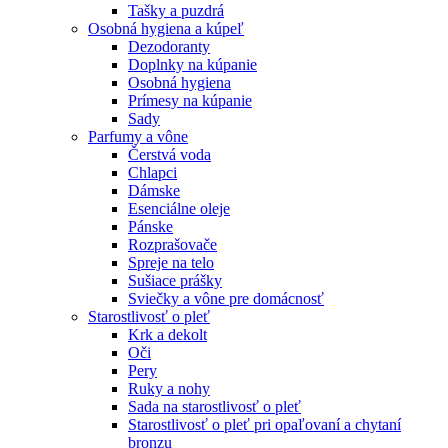
Tašky a puzdrá
Osobná hygiena a kúpeľ
Dezodoranty
Doplnky na kúpanie
Osobná hygiena
Prímesy na kúpanie
Sady
Parfumy a vône
Čerstvá voda
Chlapci
Dámske
Esenciálne oleje
Pánske
Rozprašovače
Spreje na telo
Sušiace prášky
Sviečky a vône pre domácnosť
Starostlivosť o pleť
Krk a dekolt
Oči
Pery
Ruky a nohy
Sada na starostlivosť o pleť
Starostlivosť o pleť pri opaľovaní a chytaní
bronzu