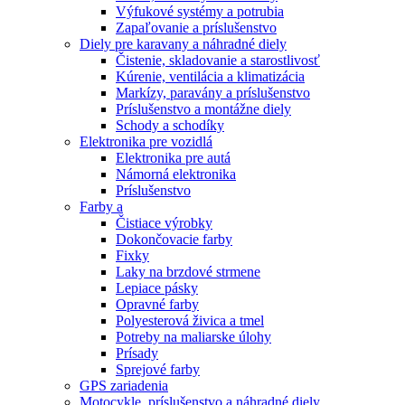
Výfukové systémy a potrubia
Zapaľovanie a príslušenstvo
Diely pre karavany a náhradné diely
Čistenie, skladovanie a starostlivosť
Kúrenie, ventilácia a klimatizácia
Markízy, paravány a príslušenstvo
Príslušenstvo a montážne diely
Schody a schodíky
Elektronika pre vozidlá
Elektronika pre autá
Námorná elektronika
Príslušenstvo
Farby a
Čistiace výrobky
Dokončovacie farby
Fixky
Laky na brzdové strmene
Lepiace pásky
Opravné farby
Polyesterová živica a tmel
Potreby na maliarske úlohy
Prísady
Sprejové farby
GPS zariadenia
Motocykle, príslušenstvo a náhradné diely