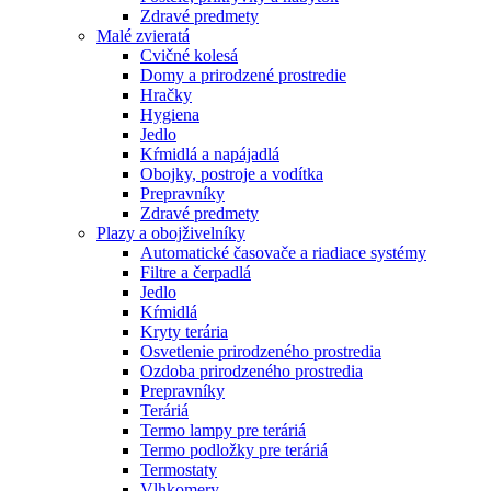
Zdravé predmety
Malé zvieratá
Cvičné kolesá
Domy a prirodzené prostredie
Hračky
Hygiena
Jedlo
Kŕmidlá a napájadlá
Obojky, postroje a vodítka
Prepravníky
Zdravé predmety
Plazy a obojživelníky
Automatické časovače a riadiace systémy
Filtre a čerpadlá
Jedlo
Kŕmidlá
Kryty terária
Osvetlenie prirodzeného prostredia
Ozdoba prirodzeného prostredia
Prepravníky
Teráriá
Termo lampy pre teráriá
Termo podložky pre teráriá
Termostaty
Vlhkomery