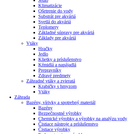
Jedlo
Klimatizácie
Ošetrenie do vody
Substrát pre akváriá
Svetlá do akváriá
Teplomery
Základné súpravy pre akváriá
Základy pre akváriá
Vtáky
Hračky
Jedlo
Klietky a príslušenstvo
Kŕmidlá a napájadlá
Prepravníky
Zdravé predmety
Záhradné vtáky a zvieratá
Krabičky s hmyzom
Vtáky
Záhrada
Bazény, vírivky a spotrebný materiál
Bazény
Bezpečnostné výrobky
Chemické výrobky a výrobky na analýzu vody
Čistiace nástroje a príslušenstvo
Čistiace výrobky