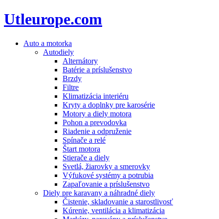
Utleurope.com
Auto a motorka
Autodiely
Alternátory
Batérie a príslušenstvo
Brzdy
Filtre
Klimatizácia interiéru
Kryty a doplnky pre karosérie
Motory a diely motora
Pohon a prevodovka
Riadenie a odpruženie
Spínače a relé
Štart motora
Stierače a diely
Svetlá, žiarovky a smerovky
Výfukové systémy a potrubia
Zapaľovanie a príslušenstvo
Diely pre karavany a náhradné diely
Čistenie, skladovanie a starostlivosť
Kúrenie, ventilácia a klimatizácia