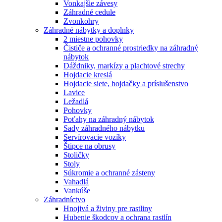
Vonkajšie závesy
Záhradné cedule
Zvonkohry
Záhradné nábytky a doplnky
2 miestne pohovky
Čističe a ochranné prostriedky na záhradný
nábytok
Dáždniky, markízy a plachtové strechy
Hojdacie kreslá
Hojdacie siete, hojdačky a príslušenstvo
Lavice
Ležadlá
Pohovky
Poťahy na záhradný nábytok
Sady záhradného nábytku
Servírovacie vozíky
Štipce na obrusy
Stoličky
Stoly
Súkromie a ochranné zásteny
Vahadlá
Vankúše
Záhradníctvo
Hnojivá a živiny pre rastliny
Hubenie škodcov a ochrana rastlín