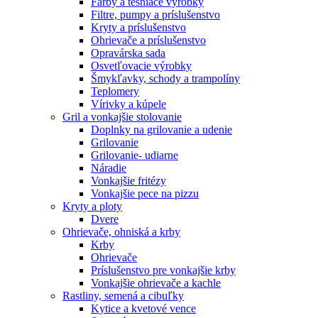
Farby a tesniace výrobky
Filtre, pumpy a príslušenstvo
Kryty a príslušenstvo
Ohrievače a príslušenstvo
Opravárska sada
Osvetľovacie výrobky
Šmykľavky, schody a trampolíny
Teplomery
Vírivky a kúpele
Gril a vonkajšie stolovanie
Doplnky na grilovanie a udenie
Grilovanie
Grilovanie- udiarne
Náradie
Vonkajšie fritézy
Vonkajšie pece na pizzu
Kryty a ploty
Dvere
Ohrievače, ohniská a krby
Krby
Ohrievače
Príslušenstvo pre vonkajšie krby
Vonkajšie ohrievače a kachle
Rastliny, semená a cibuľky
Kytice a kvetové vence