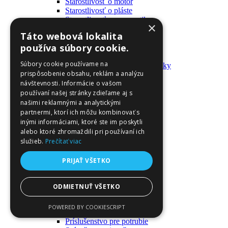
Starostlivosť o motor
Starostlivosť o pláste
Starostlivosť o pneumatiky
×
Výrobky pre fanúšikov
Táto webová lokalita
Batohy a tašky
používa súbory cookie.
Kľúčenky
Oblečenie
Súbory cookie používame na
Zmývateľné tetovačky a nálepky
prispôsobenie obsahu, reklám a analýzu
Domáci majster a nástroje
návštevnosti. Informácie o vašom
Elektrické zapojenie
Časové spínače
používaní našej stránky zdieľame aj s
Diferenciálne spínače
našimi reklamnými a analytickými
Domové zvončeky
partnermi, ktorí ich môžu kombinovať s
Elektrické káble
inými informáciami, ktoré ste im poskytli
Káble
alebo ktoré zhromaždili pri používaní ich
Káblové navijáky
služieb.
Prečítať viac
Magnetotermické krabice
Monitory napájania
PRIJAŤ VŠETKO
Nástenné dosky a rámy
Nástroje a ovládače
Podávače
ODMIETNUŤ VŠETKO
Poistky
Povrchové vedenie
POWERED BY COOKIESCRIPT
Príruby
Príslušenstvo pre potrubie