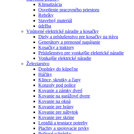
Klimatizácia
Osvetlenie pracovného priestoru
Rebríky
Stavebný materiál
údržba
Vnútorné elektrické náradie a kosačky
Diely a príslušenstvo pre kosačky na trávu
Generátory a prenosné napájanie
Kosačky a traktory
Príslušenstvo pre vonkajšie elektrické náradie
Vonkajšie elektrické náradie
Železiarstvo
Doplnky do kúpeľne
Háčiky
Klince, skrutky a čapy
Konzoly pod police
Kovanie a zámky dverí
Kovanie na garážové dvere
Kovanie na okná
Kovanie pre brány
Kovanie pre nábytok
Kovanie pre skrine
Lepidlá a tesniace potreby
Plachty a spojovacie prvky
Poštové schránky