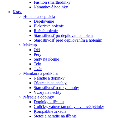
Fashion smarthodinky
Náramkové hodinky
Krása
Holenie a depilácia
Depilovanie
Elektrické holenie
Ručné holenie
Starostlivosť po depilovaní a holení
Starostlivosť pred depilovaním a holením
Makeup
Oči
Pery
Sady na líčenie
Telo
Tvár
Manikúra a pedikúra
Náradie a doplnky
Ošetrenie na nechty
Starostlivosť o ruky a nohy
Vzory na nechty
Náradie a doplnky
Doplnky k líčeniu
Guličky, vatové tampóny a vatové tyčinky
Kompaktné zrkadlá
Štetce a náradie na líčenie