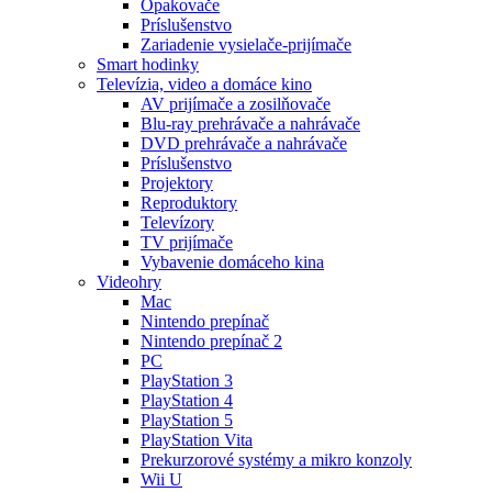
Opakovače
Príslušenstvo
Zariadenie vysielače-prijímače
Smart hodinky
Televízia, video a domáce kino
AV prijímače a zosilňovače
Blu-ray prehrávače a nahrávače
DVD prehrávače a nahrávače
Príslušenstvo
Projektory
Reproduktory
Televízory
TV prijímače
Vybavenie domáceho kina
Videohry
Mac
Nintendo prepínač
Nintendo prepínač 2
PC
PlayStation 3
PlayStation 4
PlayStation 5
PlayStation Vita
Prekurzorové systémy a mikro konzoly
Wii U