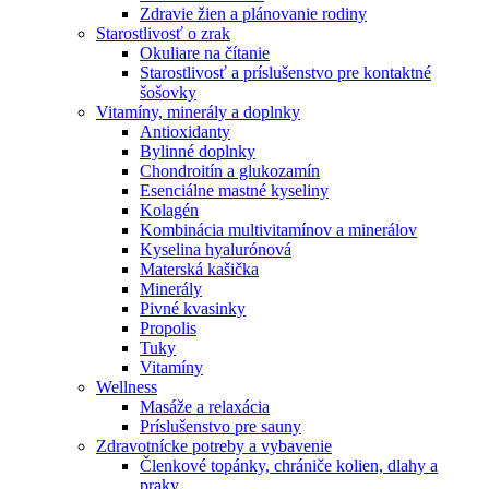
Zdravie žien a plánovanie rodiny
Starostlivosť o zrak
Okuliare na čítanie
Starostlivosť a príslušenstvo pre kontaktné
šošovky
Vitamíny, minerály a doplnky
Antioxidanty
Bylinné doplnky
Chondroitín a glukozamín
Esenciálne mastné kyseliny
Kolagén
Kombinácia multivitamínov a minerálov
Kyselina hyalurónová
Materská kašička
Minerály
Pivné kvasinky
Propolis
Tuky
Vitamíny
Wellness
Masáže a relaxácia
Príslušenstvo pre sauny
Zdravotnícke potreby a vybavenie
Členkové topánky, chrániče kolien, dlahy a
praky