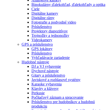
Analógové kamery
Binokulárny ďalekohľad, ďalekohľady a optika
Ciele
Digitálne kamery
Digitálne rámy
Fotografie a podvodné video
Príslušenstvo
Projektory diapozitívov
Trojnožky a jednonožky
Videokamery
GPS a príslušenstvo
GPS lokátory
Príslušenstvo
Vyhľadávacie zariadenie
Hudobné nástroje
DJ a VJ vybavenie
Dychové nástroje
Gitary a príslušenstvo
Javiskové a rozhlasové systémy
Karaoke vybavenia
Klavíry a klávesy
Perkusie
Počítačový záznam a spracovanie
Príslušenstvo pre hudobníkov a hudobnú
produkciu