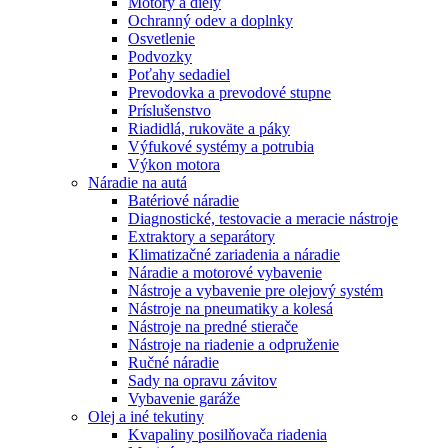
Motory a diely
Ochranný odev a doplnky
Osvetlenie
Podvozky
Poťahy sedadiel
Prevodovka a prevodové stupne
Príslušenstvo
Riadidlá, rukoväte a páky
Výfukové systémy a potrubia
Výkon motora
Náradie na autá
Batériové náradie
Diagnostické, testovacie a meracie nástroje
Extraktory a separátory
Klimatizačné zariadenia a náradie
Náradie a motorové vybavenie
Nástroje a vybavenie pre olejový systém
Nástroje na pneumatiky a kolesá
Nástroje na predné stierače
Nástroje na riadenie a odpruženie
Ručné náradie
Sady na opravu závitov
Vybavenie garáže
Olej a iné tekutiny
Kvapaliny posilňovača riadenia