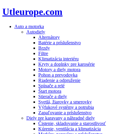
Utleurope.com
Auto a motorka
Autodiely
Alternátory
Batérie a príslušenstvo
Brzdy
Filtre
Klimatizácia interiéru
Kryty a doplnky pre karosérie
Motory a diely motora
Pohon a prevodovka
Riadenie a odpruženie
Spínače a relé
Štart motora
Stierače a diely
Svetlá, žiarovky a smerovky
Výfukové systémy a potrubia
Zapaľovanie a príslušenstvo
Diely pre karavany a náhradné diely
Čistenie, skladovanie a starostlivosť
Kúrenie, ventilácia a klimatizácia