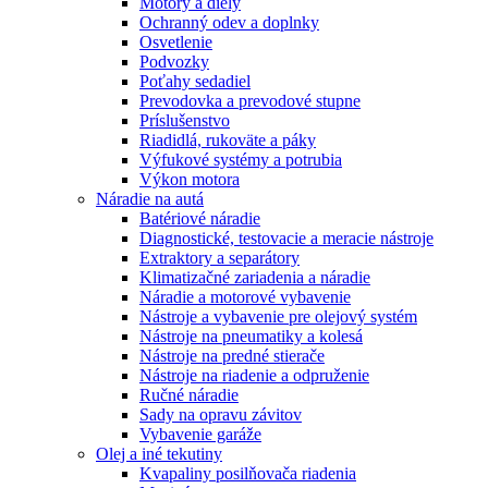
Motory a diely
Ochranný odev a doplnky
Osvetlenie
Podvozky
Poťahy sedadiel
Prevodovka a prevodové stupne
Príslušenstvo
Riadidlá, rukoväte a páky
Výfukové systémy a potrubia
Výkon motora
Náradie na autá
Batériové náradie
Diagnostické, testovacie a meracie nástroje
Extraktory a separátory
Klimatizačné zariadenia a náradie
Náradie a motorové vybavenie
Nástroje a vybavenie pre olejový systém
Nástroje na pneumatiky a kolesá
Nástroje na predné stierače
Nástroje na riadenie a odpruženie
Ručné náradie
Sady na opravu závitov
Vybavenie garáže
Olej a iné tekutiny
Kvapaliny posilňovača riadenia