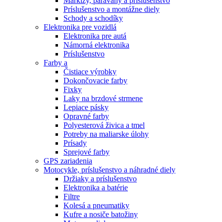
Markízy, paravány a príslušenstvo
Príslušenstvo a montážne diely
Schody a schodíky
Elektronika pre vozidlá
Elektronika pre autá
Námorná elektronika
Príslušenstvo
Farby a
Čistiace výrobky
Dokončovacie farby
Fixky
Laky na brzdové strmene
Lepiace pásky
Opravné farby
Polyesterová živica a tmel
Potreby na maliarske úlohy
Prísady
Sprejové farby
GPS zariadenia
Motocykle, príslušenstvo a náhradné diely
Držiaky a príslušenstvo
Elektronika a batérie
Filtre
Kolesá a pneumatiky
Kufre a nosiče batožiny