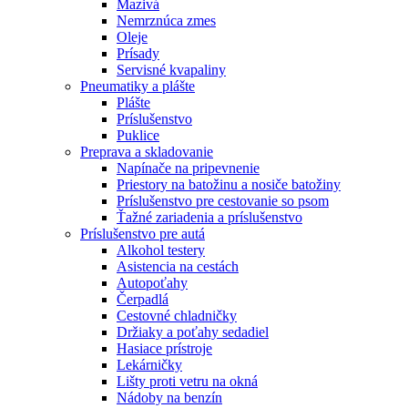
Mazivá
Nemrznúca zmes
Oleje
Prísady
Servisné kvapaliny
Pneumatiky a plášte
Plášte
Príslušenstvo
Puklice
Preprava a skladovanie
Napínače na pripevnenie
Priestory na batožinu a nosiče batožiny
Príslušenstvo pre cestovanie so psom
Ťažné zariadenia a príslušenstvo
Príslušenstvo pre autá
Alkohol testery
Asistencia na cestách
Autopoťahy
Čerpadlá
Cestovné chladničky
Držiaky a poťahy sedadiel
Hasiace prístroje
Lekárničky
Lišty proti vetru na okná
Nádoby na benzín