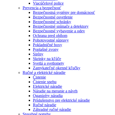
Viacúčelové police
Prevencia a bezpečnosť
Bezpečnostná systémy pre domácnosť
Bezpečnostné osvetlenie
Bezpečnostné schránky
Bezpečnostné snímače a detektory
Bezpečnostné vybavenie a odev
Ochrana pred ohňom
Pohotovostné súpravy
Pokladničné boxy
Poplašné zvony
Sirény
Skrinky na kľúče
Svetlá a svetlomety
Zamykateľné okenné kľučky
Ručné a elektrické náradie
Čistenie
Čistenie snehu
Elektrické náradie
Náradie na meranie a návrh
Oganizéry náradia
Príslušenstvo pre elektrické náradie
Ručné náradie
Záhradné ručné náradie
Stavebné potreby