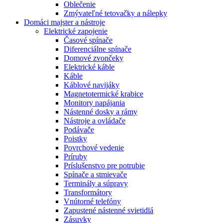
Oblečenie
Zmývateľné tetovačky a nálepky
Domáci majster a nástroje
Elektrické zapojenie
Časové spínače
Diferenciálne spínače
Domové zvončeky
Elektrické káble
Káble
Káblové navijáky
Magnetotermické krabice
Monitory napájania
Nástenné dosky a rámy
Nástroje a ovládače
Podávače
Poistky
Povrchové vedenie
Príruby
Príslušenstvo pre potrubie
Spínače a stmievače
Terminály a súpravy
Transformátory
Vnútorné telefóny
Zapustené nástenné svietidlá
Zásuvky