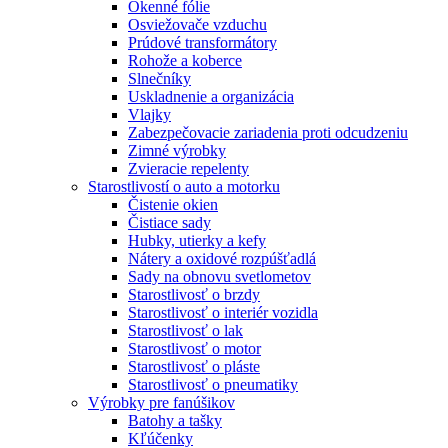
Okenné fólie
Osviežovače vzduchu
Prúdové transformátory
Rohože a koberce
Slnečníky
Uskladnenie a organizácia
Vlajky
Zabezpečovacie zariadenia proti odcudzeniu
Zimné výrobky
Zvieracie repelenty
Starostlivostí o auto a motorku
Čistenie okien
Čistiace sady
Hubky, utierky a kefy
Nátery a oxidové rozpúšťadlá
Sady na obnovu svetlometov
Starostlivosť o brzdy
Starostlivosť o interiér vozidla
Starostlivosť o lak
Starostlivosť o motor
Starostlivosť o pláste
Starostlivosť o pneumatiky
Výrobky pre fanúšikov
Batohy a tašky
Kľúčenky