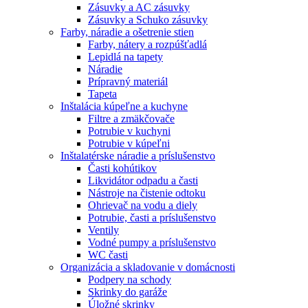
Zásuvky a AC zásuvky
Zásuvky a Schuko zásuvky
Farby, náradie a ošetrenie stien
Farby, nátery a rozpúšťadlá
Lepidlá na tapety
Náradie
Prípravný materiál
Tapeta
Inštalácia kúpeľne a kuchyne
Filtre a zmäkčovače
Potrubie v kuchyni
Potrubie v kúpeľni
Inštalatérske náradie a príslušenstvo
Časti kohútikov
Likvidátor odpadu a časti
Nástroje na čistenie odtoku
Ohrievač na vodu a diely
Potrubie, časti a príslušenstvo
Ventily
Vodné pumpy a príslušenstvo
WC časti
Organizácia a skladovanie v domácnosti
Podpery na schody
Skrinky do garáže
Úložné skrinky