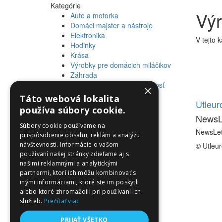
Kategórie
Výr
Auto a motorka
Domáci majster a nástroje
Elektronika
V tejto 
Hodinky
Krása
Výrobky pre domácich miláčikov
Záhrada
Zdravie a osobná starostlivosť
×
Táto webová lokalita
Informácie
Utleu
používa súbory cookie.
NewsL
Informácie
Súbory cookie používame na
NewsLet
prispôsobenie obsahu, reklám a analýzu
návštevnosti. Informácie o vašom
© Utleu
používaní našej stránky zdieľame aj s
našimi reklamnými a analytickými
partnermi, ktorí ich môžu kombinovať s
inými informáciami, ktoré ste im poskytli
alebo ktoré zhromaždili pri používaní ich
služieb.
Prečítať viac
PRIJAŤ VŠETKO