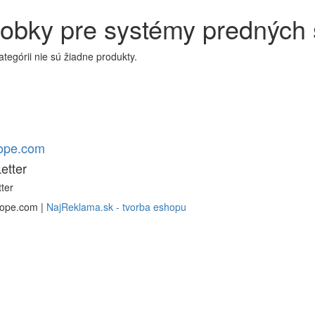
obky pre systémy predných 
kategórii nie sú žiadne produkty.
rope.com
etter
ter
rope.com |
NajReklama.sk - tvorba eshopu