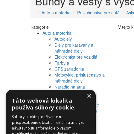
Bundy a vesty s vyso
Auto a motorka
Príslušenstvo pre autá
Asi
Kategórie
V tejto 
Auto a motorka
Autodiely
Diely pre karavany a
náhradné diely
Elektronika pre vozidlá
Farby a
GPS zariadenia
Motocykle, príslušenstvo a
náhradné diely
Náradie na autá
Olej a iné tekutiny
×
Pneumatiky a plášte
Táto webová lokalita
Preprava a skladovanie
používa súbory cookie.
Príslušenstvo pre autá
Starostlivostí o auto a
Súbory cookie používame na
motorku
prispôsobenie obsahu, reklám a analýzu
návštevnosti. Informácie o vašom
Výrobky pre fanúšikov
používaní našej stránky zdieľame aj s