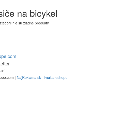
iče na bicykel
kategórii nie sú žiadne produkty.
rope.com
etter
ter
rope.com |
NajReklama.sk - tvorba eshopu