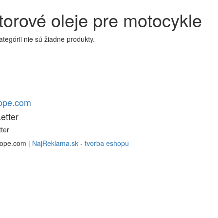
orové oleje pre motocykle
kategórii nie sú žiadne produkty.
rope.com
etter
ter
rope.com |
NajReklama.sk - tvorba eshopu