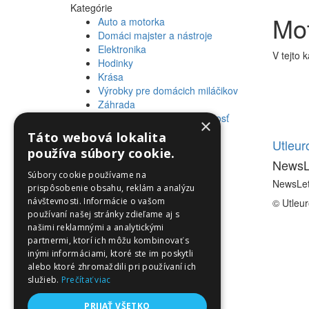
Kategórie
Mot
Auto a motorka
Domáci majster a nástroje
Elektronika
V tejto 
Hodinky
Krása
Výrobky pre domácich miláčikov
Záhrada
Zdravie a osobná starostlivosť
×
Táto webová lokalita
Informácie
Utleu
používa súbory cookie.
NewsL
Informácie
Súbory cookie používame na
NewsLet
prispôsobenie obsahu, reklám a analýzu
návštevnosti. Informácie o vašom
© Utleu
používaní našej stránky zdieľame aj s
našimi reklamnými a analytickými
partnermi, ktorí ich môžu kombinovať s
inými informáciami, ktoré ste im poskytli
alebo ktoré zhromaždili pri používaní ich
služieb.
Prečítať viac
PRIJAŤ VŠETKO