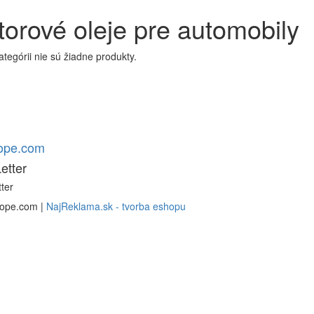
orové oleje pre automobily
kategórii nie sú žiadne produkty.
rope.com
etter
ter
rope.com |
NajReklama.sk - tvorba eshopu