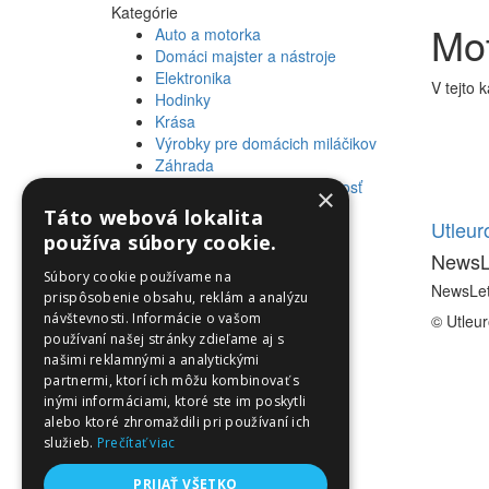
Kategórie
Mot
Auto a motorka
Domáci majster a nástroje
Elektronika
V tejto 
Hodinky
Krása
Výrobky pre domácich miláčikov
Záhrada
Zdravie a osobná starostlivosť
×
Táto webová lokalita
Informácie
Utleu
používa súbory cookie.
NewsL
Informácie
Súbory cookie používame na
NewsLet
prispôsobenie obsahu, reklám a analýzu
návštevnosti. Informácie o vašom
© Utleu
používaní našej stránky zdieľame aj s
našimi reklamnými a analytickými
partnermi, ktorí ich môžu kombinovať s
inými informáciami, ktoré ste im poskytli
alebo ktoré zhromaždili pri používaní ich
služieb.
Prečítať viac
PRIJAŤ VŠETKO