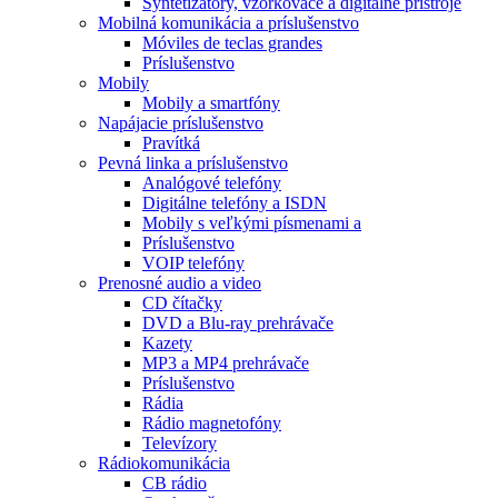
Syntetizátory, vzorkovače a digitálne prístroje
Mobilná komunikácia a príslušenstvo
Móviles de teclas grandes
Príslušenstvo
Mobily
Mobily a smartfóny
Napájacie príslušenstvo
Pravítká
Pevná linka a príslušenstvo
Analógové telefóny
Digitálne telefóny a ISDN
Mobily s veľkými písmenami a
Príslušenstvo
VOIP telefóny
Prenosné audio a video
CD čítačky
DVD a Blu-ray prehrávače
Kazety
MP3 a MP4 prehrávače
Príslušenstvo
Rádia
Rádio magnetofóny
Televízory
Rádiokomunikácia
CB rádio