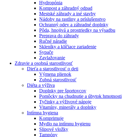
Hydropónia
Kompost a záhradný odpad
Mestské záhrady a iné stavby
Nádoby na rastliny a príslušenstvo
Ochranný odev a záhradné doplnky
Pôda, hnojivá a prostriedky na výsadbu
Preprava do záhrady
Ručné náradie
Skleníky a klíčiace zariadenie
Sypače
Zavlažovanie
Zdravie a osobná starostlivosť
Dieťa a starostlivosť o deti
Výmena plienok
Zubná starostlivosť
Diéta a výživa
Doplnky pre športovcov
Pomôcky na chudnutie a úbytok hmotnosti
Tyčinky a výživové nápoje
Vitamíny, minerály a doplnky
Intímna hygiena
Komprimuje
Mydlo na intímnu hygienu
Slipové vložky
Tampóny