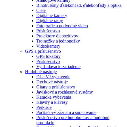
Analógové kamery
Binokulárny ďalekohľad, ďalekohľady a optika
Ciele
Digitálne kamery
Digitálne rámy
Fotografie a podvodné video
Príslušenstvo
Projektory diapozitívov
Trojnožky a jednonožky
Videokamery
GPS a príslušenstvo
GPS lokátory
Príslušenstvo
Vyhľadávacie zariadenie
Hudobné nástroje
DJ a VJ vybavenie
Dychové nástroje
Gitary a príslušenstvo
Javiskové a rozhlasové systémy
Karaoke vybavenia
Klavíry a klávesy
Perkusie
Počítačový záznam a spracovanie
Príslušenstvo pre hudobníkov a hudobnú
produkciu