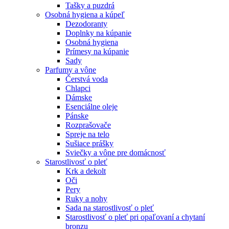
Tašky a puzdrá
Osobná hygiena a kúpeľ
Dezodoranty
Doplnky na kúpanie
Osobná hygiena
Prímesy na kúpanie
Sady
Parfumy a vône
Čerstvá voda
Chlapci
Dámske
Esenciálne oleje
Pánske
Rozprašovače
Spreje na telo
Sušiace prášky
Sviečky a vône pre domácnosť
Starostlivosť o pleť
Krk a dekolt
Oči
Pery
Ruky a nohy
Sada na starostlivosť o pleť
Starostlivosť o pleť pri opaľovaní a chytaní
bronzu