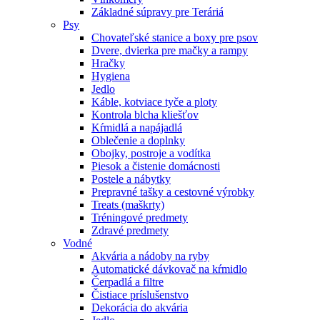
Základné súpravy pre Teráriá
Psy
Chovateľské stanice a boxy pre psov
Dvere, dvierka pre mačky a rampy
Hračky
Hygiena
Jedlo
Káble, kotviace tyče a ploty
Kontrola blcha kliešťov
Kŕmidlá a napájadlá
Oblečenie a doplnky
Obojky, postroje a vodítka
Piesok a čistenie domácnosti
Postele a nábytky
Prepravné tašky a cestovné výrobky
Treats (maškrty)
Tréningové predmety
Zdravé predmety
Vodné
Akvária a nádoby na ryby
Automatické dávkovač na kŕmidlo
Čerpadlá a filtre
Čistiace príslušenstvo
Dekorácia do akvária