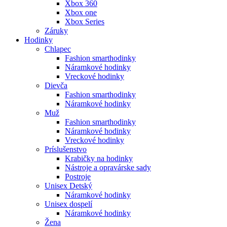
Xbox 360
Xbox one
Xbox Series
Záruky
Hodinky
Chlapec
Fashion smarthodinky
Náramkové hodinky
Vreckové hodinky
Dievča
Fashion smarthodinky
Náramkové hodinky
Muž
Fashion smarthodinky
Náramkové hodinky
Vreckové hodinky
Príslušenstvo
Krabičky na hodinky
Nástroje a opravárske sady
Postroje
Unisex Detský
Náramkové hodinky
Unisex dospelí
Náramkové hodinky
Žena