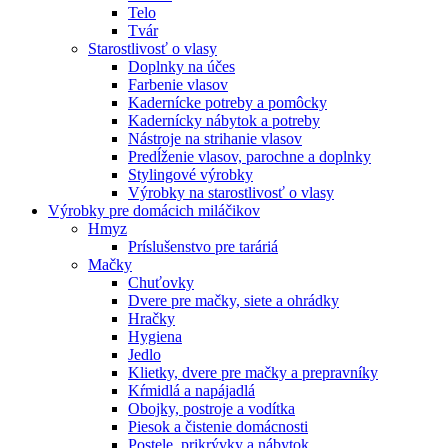
Telo
Tvár
Starostlivosť o vlasy
Doplnky na účes
Farbenie vlasov
Kadernícke potreby a pomôcky
Kadernícky nábytok a potreby
Nástroje na strihanie vlasov
Predĺženie vlasov, parochne a doplnky
Stylingové výrobky
Výrobky na starostlivosť o vlasy
Výrobky pre domácich miláčikov
Hmyz
Príslušenstvo pre taráriá
Mačky
Chuťovky
Dvere pre mačky, siete a ohrádky
Hračky
Hygiena
Jedlo
Klietky, dvere pre mačky a prepravníky
Kŕmidlá a napájadlá
Obojky, postroje a vodítka
Piesok a čistenie domácnosti
Postele, prikrývky a nábytok