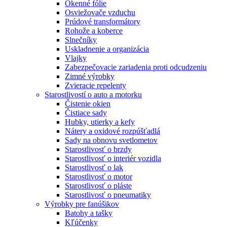
Okenné fólie
Osviežovače vzduchu
Prúdové transformátory
Rohože a koberce
Slnečníky
Uskladnenie a organizácia
Vlajky
Zabezpečovacie zariadenia proti odcudzeniu
Zimné výrobky
Zvieracie repelenty
Starostlivostí o auto a motorku
Čistenie okien
Čistiace sady
Hubky, utierky a kefy
Nátery a oxidové rozpúšťadlá
Sady na obnovu svetlometov
Starostlivosť o brzdy
Starostlivosť o interiér vozidla
Starostlivosť o lak
Starostlivosť o motor
Starostlivosť o pláste
Starostlivosť o pneumatiky
Výrobky pre fanúšikov
Batohy a tašky
Kľúčenky