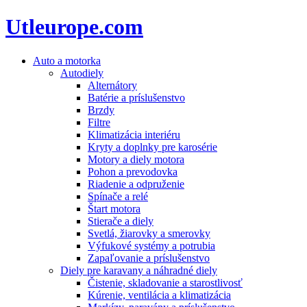
Utleurope.com
Auto a motorka
Autodiely
Alternátory
Batérie a príslušenstvo
Brzdy
Filtre
Klimatizácia interiéru
Kryty a doplnky pre karosérie
Motory a diely motora
Pohon a prevodovka
Riadenie a odpruženie
Spínače a relé
Štart motora
Stierače a diely
Svetlá, žiarovky a smerovky
Výfukové systémy a potrubia
Zapaľovanie a príslušenstvo
Diely pre karavany a náhradné diely
Čistenie, skladovanie a starostlivosť
Kúrenie, ventilácia a klimatizácia