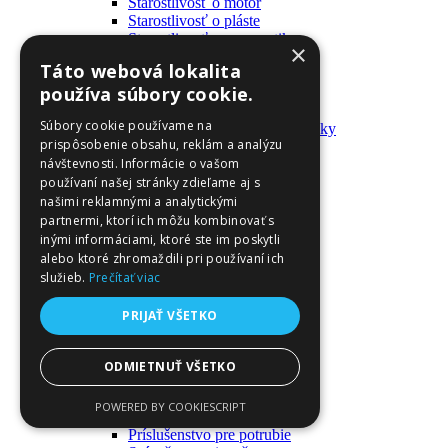
Starostlivosť o motor
Starostlivosť o pláste
Starostlivosť o pneumatiky
×
Výrobky pre fanúšikov
Táto webová lokalita
Batohy a tašky
používa súbory cookie.
Kľúčenky
Oblečenie
Súbory cookie používame na
Zmývateľné tetovačky a nálepky
prispôsobenie obsahu, reklám a analýzu
Domáci majster a nástroje
návštevnosti. Informácie o vašom
Elektrické zapojenie
Časové spínače
používaní našej stránky zdieľame aj s
Diferenciálne spínače
našimi reklamnými a analytickými
Domové zvončeky
partnermi, ktorí ich môžu kombinovať s
Elektrické káble
inými informáciami, ktoré ste im poskytli
Káble
alebo ktoré zhromaždili pri používaní ich
Káblové navijáky
služieb.
Prečítať viac
Magnetotermické krabice
Monitory napájania
PRIJAŤ VŠETKO
Nástenné dosky a rámy
Nástroje a ovládače
Podávače
ODMIETNUŤ VŠETKO
Poistky
Povrchové vedenie
POWERED BY COOKIESCRIPT
Príruby
Príslušenstvo pre potrubie