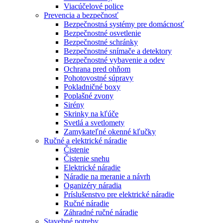
Viacúčelové police
Prevencia a bezpečnosť
Bezpečnostná systémy pre domácnosť
Bezpečnostné osvetlenie
Bezpečnostné schránky
Bezpečnostné snímače a detektory
Bezpečnostné vybavenie a odev
Ochrana pred ohňom
Pohotovostné súpravy
Pokladničné boxy
Poplašné zvony
Sirény
Skrinky na kľúče
Svetlá a svetlomety
Zamykateľné okenné kľučky
Ručné a elektrické náradie
Čistenie
Čistenie snehu
Elektrické náradie
Náradie na meranie a návrh
Oganizéry náradia
Príslušenstvo pre elektrické náradie
Ručné náradie
Záhradné ručné náradie
Stavebné potreby