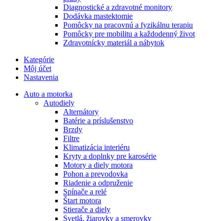
Diagnostické a zdravotné monitory
Dodávka mastektomie
Pomôcky na pracovnú a fyzikálnu terapiu
Pomôcky pre mobilitu a každodenný život
Zdravotnícky materiál a nábytok
Kategórie
Môj účet
Nastavenia
Auto a motorka
Autodiely
Alternátory
Batérie a príslušenstvo
Brzdy
Filtre
Klimatizácia interiéru
Kryty a doplnky pre karosérie
Motory a diely motora
Pohon a prevodovka
Riadenie a odpruženie
Spínače a relé
Štart motora
Stierače a diely
Svetlá, žiarovky a smerovky