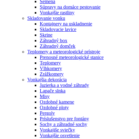
Semená
Súpravy na domáce pestovanie
Vonkajšie rastliny
Skladovanie vonku
Kontajnery na uskladnenie
Skladovacie lavice
Skrine
Záhradný box
Záhradný domček
Teplomery a meteorologické prístroje
Prenosné meteorologické stanice
Teplomery
Vlhkomery
Zrážkomery
Vonkajšia dekorácia
Jazierka a vodné záhrady
Lapače slnka
Misy
Ozdobné kamene
Ozdobné ploty
Pergoly
Príslušenstvo pre fontány
Sochy a záhradné sochy
Vonkajiše sviečky
Vonkajšie osvetlenie