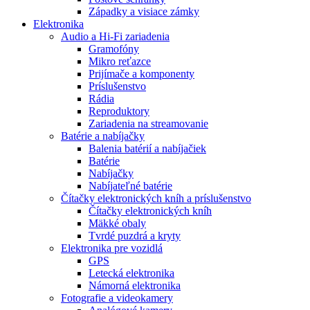
Západky a visiace zámky
Elektronika
Audio a Hi-Fi zariadenia
Gramofóny
Mikro reťazce
Prijímače a komponenty
Príslušenstvo
Rádia
Reproduktory
Zariadenia na streamovanie
Batérie a nabíjačky
Balenia batérií a nabíjačiek
Batérie
Nabíjačky
Nabíjateľné batérie
Čítačky elektronických kníh a príslušenstvo
Čítačky elektronických kníh
Mäkké obaly
Tvrdé puzdrá a kryty
Elektronika pre vozidlá
GPS
Letecká elektronika
Námorná elektronika
Fotografie a videokamery