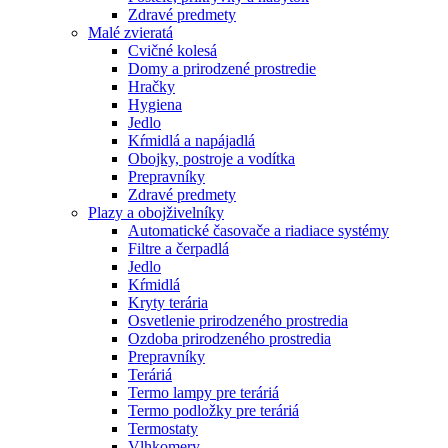
Zdravé predmety
Malé zvieratá
Cvičné kolesá
Domy a prirodzené prostredie
Hračky
Hygiena
Jedlo
Kŕmidlá a napájadlá
Obojky, postroje a vodítka
Prepravníky
Zdravé predmety
Plazy a obojživelníky
Automatické časovače a riadiace systémy
Filtre a čerpadlá
Jedlo
Kŕmidlá
Kryty terária
Osvetlenie prirodzeného prostredia
Ozdoba prirodzeného prostredia
Prepravníky
Teráriá
Termo lampy pre teráriá
Termo podložky pre teráriá
Termostaty
Vlhkomery