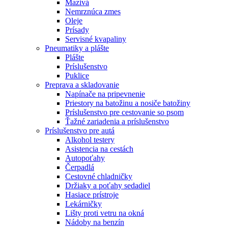
Mazivá
Nemrznúca zmes
Oleje
Prísady
Servisné kvapaliny
Pneumatiky a plášte
Plášte
Príslušenstvo
Puklice
Preprava a skladovanie
Napínače na pripevnenie
Priestory na batožinu a nosiče batožiny
Príslušenstvo pre cestovanie so psom
Ťažné zariadenia a príslušenstvo
Príslušenstvo pre autá
Alkohol testery
Asistencia na cestách
Autopoťahy
Čerpadlá
Cestovné chladničky
Držiaky a poťahy sedadiel
Hasiace prístroje
Lekárničky
Lišty proti vetru na okná
Nádoby na benzín