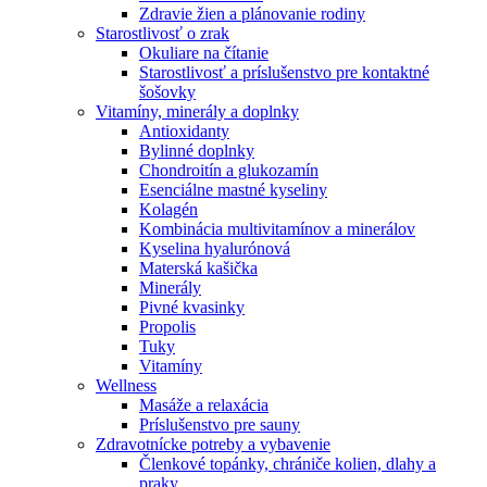
Zdravie žien a plánovanie rodiny
Starostlivosť o zrak
Okuliare na čítanie
Starostlivosť a príslušenstvo pre kontaktné
šošovky
Vitamíny, minerály a doplnky
Antioxidanty
Bylinné doplnky
Chondroitín a glukozamín
Esenciálne mastné kyseliny
Kolagén
Kombinácia multivitamínov a minerálov
Kyselina hyalurónová
Materská kašička
Minerály
Pivné kvasinky
Propolis
Tuky
Vitamíny
Wellness
Masáže a relaxácia
Príslušenstvo pre sauny
Zdravotnícke potreby a vybavenie
Členkové topánky, chrániče kolien, dlahy a
praky