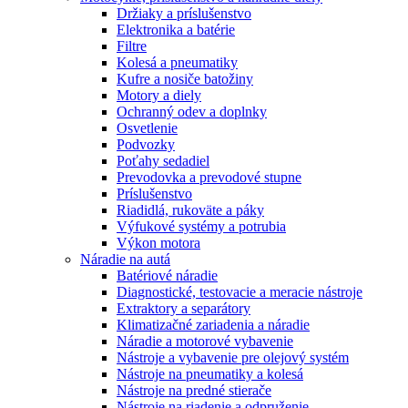
Držiaky a príslušenstvo
Elektronika a batérie
Filtre
Kolesá a pneumatiky
Kufre a nosiče batožiny
Motory a diely
Ochranný odev a doplnky
Osvetlenie
Podvozky
Poťahy sedadiel
Prevodovka a prevodové stupne
Príslušenstvo
Riadidlá, rukoväte a páky
Výfukové systémy a potrubia
Výkon motora
Náradie na autá
Batériové náradie
Diagnostické, testovacie a meracie nástroje
Extraktory a separátory
Klimatizačné zariadenia a náradie
Náradie a motorové vybavenie
Nástroje a vybavenie pre olejový systém
Nástroje na pneumatiky a kolesá
Nástroje na predné stierače
Nástroje na riadenie a odpruženie