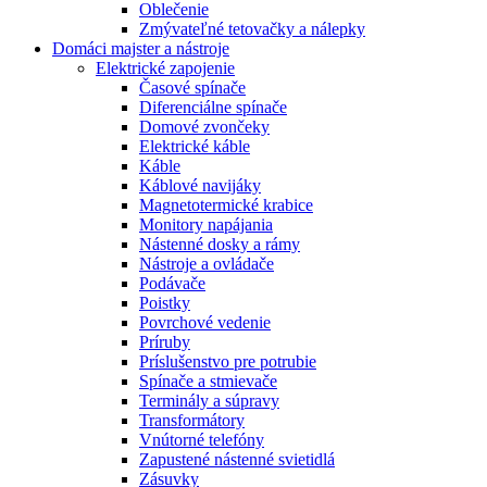
Oblečenie
Zmývateľné tetovačky a nálepky
Domáci majster a nástroje
Elektrické zapojenie
Časové spínače
Diferenciálne spínače
Domové zvončeky
Elektrické káble
Káble
Káblové navijáky
Magnetotermické krabice
Monitory napájania
Nástenné dosky a rámy
Nástroje a ovládače
Podávače
Poistky
Povrchové vedenie
Príruby
Príslušenstvo pre potrubie
Spínače a stmievače
Terminály a súpravy
Transformátory
Vnútorné telefóny
Zapustené nástenné svietidlá
Zásuvky