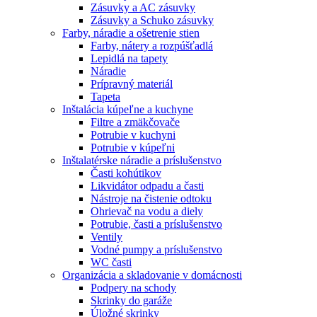
Zásuvky a AC zásuvky
Zásuvky a Schuko zásuvky
Farby, náradie a ošetrenie stien
Farby, nátery a rozpúšťadlá
Lepidlá na tapety
Náradie
Prípravný materiál
Tapeta
Inštalácia kúpeľne a kuchyne
Filtre a zmäkčovače
Potrubie v kuchyni
Potrubie v kúpeľni
Inštalatérske náradie a príslušenstvo
Časti kohútikov
Likvidátor odpadu a časti
Nástroje na čistenie odtoku
Ohrievač na vodu a diely
Potrubie, časti a príslušenstvo
Ventily
Vodné pumpy a príslušenstvo
WC časti
Organizácia a skladovanie v domácnosti
Podpery na schody
Skrinky do garáže
Úložné skrinky