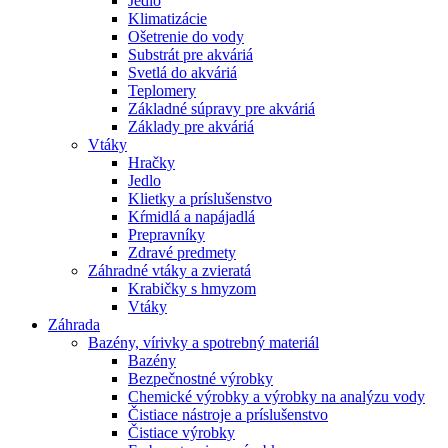
Jedlo
Klimatizácie
Ošetrenie do vody
Substrát pre akváriá
Svetlá do akváriá
Teplomery
Základné súpravy pre akváriá
Základy pre akváriá
Vtáky
Hračky
Jedlo
Klietky a príslušenstvo
Kŕmidlá a napájadlá
Prepravníky
Zdravé predmety
Záhradné vtáky a zvieratá
Krabičky s hmyzom
Vtáky
Záhrada
Bazény, vírivky a spotrebný materiál
Bazény
Bezpečnostné výrobky
Chemické výrobky a výrobky na analýzu vody
Čistiace nástroje a príslušenstvo
Čistiace výrobky