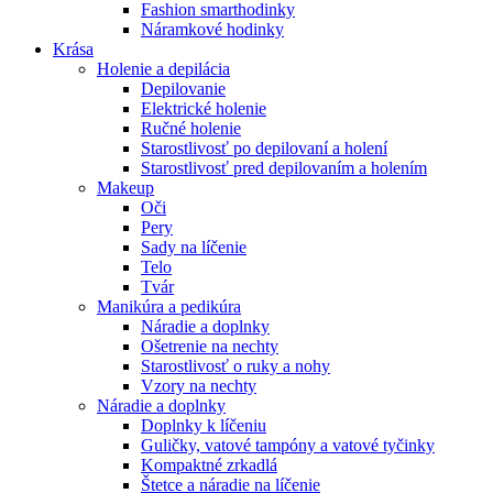
Fashion smarthodinky
Náramkové hodinky
Krása
Holenie a depilácia
Depilovanie
Elektrické holenie
Ručné holenie
Starostlivosť po depilovaní a holení
Starostlivosť pred depilovaním a holením
Makeup
Oči
Pery
Sady na líčenie
Telo
Tvár
Manikúra a pedikúra
Náradie a doplnky
Ošetrenie na nechty
Starostlivosť o ruky a nohy
Vzory na nechty
Náradie a doplnky
Doplnky k líčeniu
Guličky, vatové tampóny a vatové tyčinky
Kompaktné zrkadlá
Štetce a náradie na líčenie