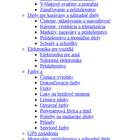
Výfukové systémy a potrubia
Zapaľovanie a príslušenstvo
Diely pre karavany a náhradné diely
Čistenie, skladovanie a starostlivosť
Kúrenie, ventilácia a klimatizácia
Markízy, paravány a príslušenstvo
Príslušenstvo a montážne diely
Schody a schodíky
Elektronika pre vozidlá
Elektronika pre autá
Námorná elektronika
Príslušenstvo
Farby a
Čistiace výrobky
Dokončovacie farby
Fixky
Laky na brzdové strmene
Lepiace pásky
Opravné farby
Polyesterová živica a tmel
Potreby na maliarske úlohy
Prísady
Sprejové farby
GPS zariadenia
Motocykle, príslušenstvo a náhradné diely