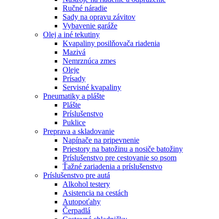
Ručné náradie
Sady na opravu závitov
Vybavenie garáže
Olej a iné tekutiny
Kvapaliny posilňovača riadenia
Mazivá
Nemrznúca zmes
Oleje
Prísady
Servisné kvapaliny
Pneumatiky a plášte
Plášte
Príslušenstvo
Puklice
Preprava a skladovanie
Napínače na pripevnenie
Priestory na batožinu a nosiče batožiny
Príslušenstvo pre cestovanie so psom
Ťažné zariadenia a príslušenstvo
Príslušenstvo pre autá
Alkohol testery
Asistencia na cestách
Autopoťahy
Čerpadlá