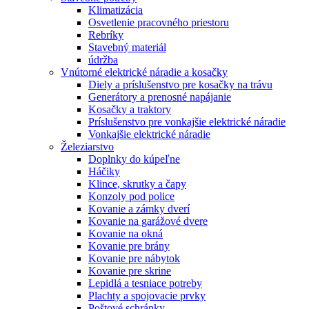
Klimatizácia
Osvetlenie pracovného priestoru
Rebríky
Stavebný materiál
údržba
Vnútorné elektrické náradie a kosačky
Diely a príslušenstvo pre kosačky na trávu
Generátory a prenosné napájanie
Kosačky a traktory
Príslušenstvo pre vonkajšie elektrické náradie
Vonkajšie elektrické náradie
Železiarstvo
Doplnky do kúpeľne
Háčiky
Klince, skrutky a čapy
Konzoly pod police
Kovanie a zámky dverí
Kovanie na garážové dvere
Kovanie na okná
Kovanie pre brány
Kovanie pre nábytok
Kovanie pre skrine
Lepidlá a tesniace potreby
Plachty a spojovacie prvky
Poštové schránky