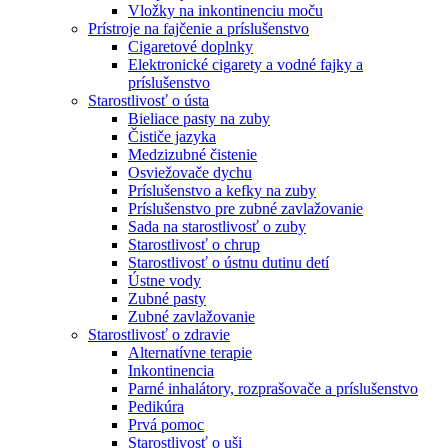
Vložky na inkontinenciu moču
Prístroje na fajčenie a príslušenstvo
Cigaretové doplnky
Elektronické cigarety a vodné fajky a
príslušenstvo
Starostlivosť o ústa
Bieliace pasty na zuby
Čističe jazyka
Medzizubné čistenie
Osviežovače dychu
Príslušenstvo a kefky na zuby
Príslušenstvo pre zubné zavlažovanie
Sada na starostlivosť o zuby
Starostlivosť o chrup
Starostlivosť o ústnu dutinu detí
Ústne vody
Zubné pasty
Zubné zavlažovanie
Starostlivosť o zdravie
Alternatívne terapie
Inkontinencia
Parné inhalátory, rozprašovače a príslušenstvo
Pedikúra
Prvá pomoc
Starostlivosť o uši