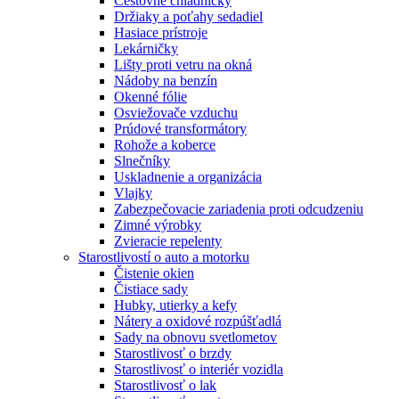
Cestovné chladničky
Držiaky a poťahy sedadiel
Hasiace prístroje
Lekárničky
Lišty proti vetru na okná
Nádoby na benzín
Okenné fólie
Osviežovače vzduchu
Prúdové transformátory
Rohože a koberce
Slnečníky
Uskladnenie a organizácia
Vlajky
Zabezpečovacie zariadenia proti odcudzeniu
Zimné výrobky
Zvieracie repelenty
Starostlivostí o auto a motorku
Čistenie okien
Čistiace sady
Hubky, utierky a kefy
Nátery a oxidové rozpúšťadlá
Sady na obnovu svetlometov
Starostlivosť o brzdy
Starostlivosť o interiér vozidla
Starostlivosť o lak