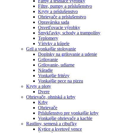
Farby a tesniace výrobky
Filtre, pumpy a príslušenstvo
Kryty a príslušenstvo
Ohrievače a príslušenstvo
Opravárska sada
Osvetľovacie výrobky
Šmykľavky, schody a trampolíny
Teplomery
Vírivky a kúpele
Gril a vonkajšie stolovanie
Doplnky na grilovanie a udenie
Grilovanie
Grilovanie- udiarne
Náradie
Vonkajšie fritézy
Vonkajšie pece na pizzu
Kryty a ploty
Dvere
Ohrievače, ohniská a krby
Krby
Ohrievače
Príslušenstvo pre vonkajšie krby
Vonkajšie ohrievače a kachle
Rastliny, semená a cibuľky
Kytice a kvetové vence