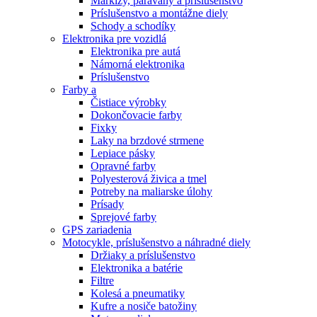
Markízy, paravány a príslušenstvo
Príslušenstvo a montážne diely
Schody a schodíky
Elektronika pre vozidlá
Elektronika pre autá
Námorná elektronika
Príslušenstvo
Farby a
Čistiace výrobky
Dokončovacie farby
Fixky
Laky na brzdové strmene
Lepiace pásky
Opravné farby
Polyesterová živica a tmel
Potreby na maliarske úlohy
Prísady
Sprejové farby
GPS zariadenia
Motocykle, príslušenstvo a náhradné diely
Držiaky a príslušenstvo
Elektronika a batérie
Filtre
Kolesá a pneumatiky
Kufre a nosiče batožiny