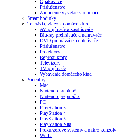
Opakovače
Príslušenstvo
Zariadenie vysielače-prijímače
Smart hodinky
Televízia, video a domáce kino
AV prijímače a zosilňovače
Blu-ray prehrávače a nahrávače
DVD prehrávače a nahrávače
Príslušenstvo
Projektory
Reproduktory
Televízory
TV prijímače
Vybavenie domáceho kina
Videohry
Mac
Nintendo prepínač
Nintendo prepínač 2
PC
PlayStation 3
PlayStation 4
PlayStation 5
PlayStation Vita
Prekurzorové systémy a mikro konzoly
Wii U