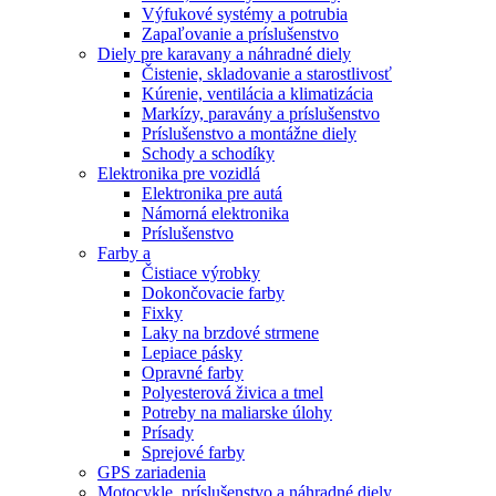
Výfukové systémy a potrubia
Zapaľovanie a príslušenstvo
Diely pre karavany a náhradné diely
Čistenie, skladovanie a starostlivosť
Kúrenie, ventilácia a klimatizácia
Markízy, paravány a príslušenstvo
Príslušenstvo a montážne diely
Schody a schodíky
Elektronika pre vozidlá
Elektronika pre autá
Námorná elektronika
Príslušenstvo
Farby a
Čistiace výrobky
Dokončovacie farby
Fixky
Laky na brzdové strmene
Lepiace pásky
Opravné farby
Polyesterová živica a tmel
Potreby na maliarske úlohy
Prísady
Sprejové farby
GPS zariadenia
Motocykle, príslušenstvo a náhradné diely