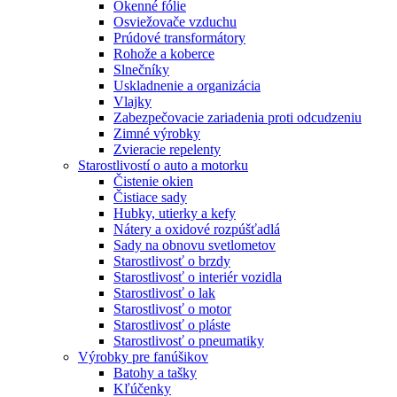
Okenné fólie
Osviežovače vzduchu
Prúdové transformátory
Rohože a koberce
Slnečníky
Uskladnenie a organizácia
Vlajky
Zabezpečovacie zariadenia proti odcudzeniu
Zimné výrobky
Zvieracie repelenty
Starostlivostí o auto a motorku
Čistenie okien
Čistiace sady
Hubky, utierky a kefy
Nátery a oxidové rozpúšťadlá
Sady na obnovu svetlometov
Starostlivosť o brzdy
Starostlivosť o interiér vozidla
Starostlivosť o lak
Starostlivosť o motor
Starostlivosť o pláste
Starostlivosť o pneumatiky
Výrobky pre fanúšikov
Batohy a tašky
Kľúčenky