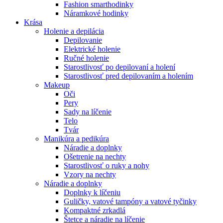
Fashion smarthodinky
Náramkové hodinky
Krása
Holenie a depilácia
Depilovanie
Elektrické holenie
Ručné holenie
Starostlivosť po depilovaní a holení
Starostlivosť pred depilovaním a holením
Makeup
Oči
Pery
Sady na líčenie
Telo
Tvár
Manikúra a pedikúra
Náradie a doplnky
Ošetrenie na nechty
Starostlivosť o ruky a nohy
Vzory na nechty
Náradie a doplnky
Doplnky k líčeniu
Guličky, vatové tampóny a vatové tyčinky
Kompaktné zrkadlá
Štetce a náradie na líčenie