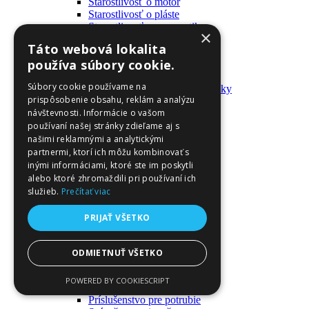
Starostlivosť o motor
Starostlivosť o pláste
Starostlivosť o pneumatiky
×
Výrobky pre fanúšikov
Táto webová lokalita
Batohy a tašky
používa súbory cookie.
Kľúčenky
Oblečenie
Súbory cookie používame na
Zmývateľné tetovačky a nálepky
prispôsobenie obsahu, reklám a analýzu
Domáci majster a nástroje
návštevnosti. Informácie o vašom
Elektrické zapojenie
Časové spínače
používaní našej stránky zdieľame aj s
Diferenciálne spínače
našimi reklamnými a analytickými
Domové zvončeky
partnermi, ktorí ich môžu kombinovať s
Elektrické káble
inými informáciami, ktoré ste im poskytli
Káble
alebo ktoré zhromaždili pri používaní ich
Káblové navijáky
služieb.
Prečítať viac
Magnetotermické krabice
Monitory napájania
PRIJAŤ VŠETKO
Nástenné dosky a rámy
Nástroje a ovládače
Podávače
ODMIETNUŤ VŠETKO
Poistky
Povrchové vedenie
POWERED BY COOKIESCRIPT
Príruby
Príslušenstvo pre potrubie