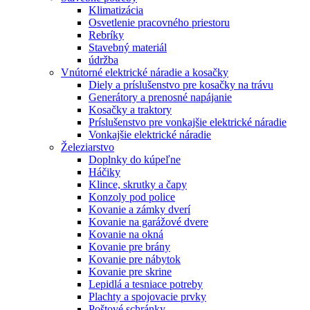
Klimatizácia
Osvetlenie pracovného priestoru
Rebríky
Stavebný materiál
údržba
Vnútorné elektrické náradie a kosačky
Diely a príslušenstvo pre kosačky na trávu
Generátory a prenosné napájanie
Kosačky a traktory
Príslušenstvo pre vonkajšie elektrické náradie
Vonkajšie elektrické náradie
Železiarstvo
Doplnky do kúpeľne
Háčiky
Klince, skrutky a čapy
Konzoly pod police
Kovanie a zámky dverí
Kovanie na garážové dvere
Kovanie na okná
Kovanie pre brány
Kovanie pre nábytok
Kovanie pre skrine
Lepidlá a tesniace potreby
Plachty a spojovacie prvky
Poštové schránky