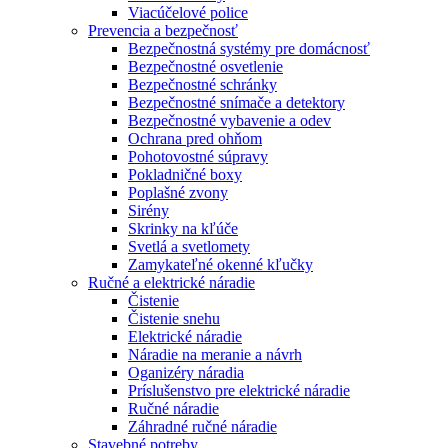
Viacúčelové police
Prevencia a bezpečnosť
Bezpečnostná systémy pre domácnosť
Bezpečnostné osvetlenie
Bezpečnostné schránky
Bezpečnostné snímače a detektory
Bezpečnostné vybavenie a odev
Ochrana pred ohňom
Pohotovostné súpravy
Pokladničné boxy
Poplašné zvony
Sirény
Skrinky na kľúče
Svetlá a svetlomety
Zamykateľné okenné kľučky
Ručné a elektrické náradie
Čistenie
Čistenie snehu
Elektrické náradie
Náradie na meranie a návrh
Oganizéry náradia
Príslušenstvo pre elektrické náradie
Ručné náradie
Záhradné ručné náradie
Stavebné potreby