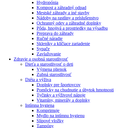
Hydropónia
Kompost a záhradný odpad
Mestské záhrady a iné stavby
Nádoby na rastliny a príslušenstvo
Ochranný odev a záhradné doplnky
Pôda, hnojivá a prostriedky na výsadbu
Preprava do záhrady
Ručné náradie
Skleníky a klíčiace zariadenie
Sypače
Zavlažovanie
Zdravie a osobná starostlivosť
Dieťa a starostlivosť o deti
Výmena plienok
Zubná starostlivosť
Diéta a výživa
Doplnky pre športovcov
Pomôcky na chudnutie a úbytok hmotnosti
Tyčinky a výživové nápoje
Vitamíny, minerály a doplnky
Intímna hygiena
Komprimuje
Mydlo na intímnu hygienu
Slipové vložky
Tampóny