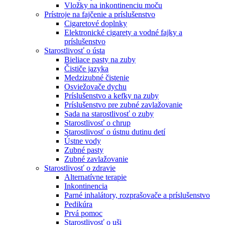
Vložky na inkontinenciu moču
Prístroje na fajčenie a príslušenstvo
Cigaretové doplnky
Elektronické cigarety a vodné fajky a
príslušenstvo
Starostlivosť o ústa
Bieliace pasty na zuby
Čističe jazyka
Medzizubné čistenie
Osviežovače dychu
Príslušenstvo a kefky na zuby
Príslušenstvo pre zubné zavlažovanie
Sada na starostlivosť o zuby
Starostlivosť o chrup
Starostlivosť o ústnu dutinu detí
Ústne vody
Zubné pasty
Zubné zavlažovanie
Starostlivosť o zdravie
Alternatívne terapie
Inkontinencia
Parné inhalátory, rozprašovače a príslušenstvo
Pedikúra
Prvá pomoc
Starostlivosť o uši