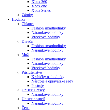
Xbox 360
Xbox one
Xbox Series
Záruky
Hodinky
Chlapec
Fashion smarthodinky
Náramkové hodinky
Vreckové hodinky
Dievča
Fashion smarthodinky
Náramkové hodinky
Muž
Fashion smarthodinky
Náramkové hodinky
Vreckové hodinky
Príslušenstvo
Krabičky na hodinky
Nástroje a opravárske sady
Postroje
Unisex Detský
Náramkové hodinky
Unisex dospelí
Náramkové hodinky
Žena