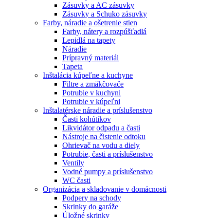
Zásuvky a AC zásuvky
Zásuvky a Schuko zásuvky
Farby, náradie a ošetrenie stien
Farby, nátery a rozpúšťadlá
Lepidlá na tapety
Náradie
Prípravný materiál
Tapeta
Inštalácia kúpeľne a kuchyne
Filtre a zmäkčovače
Potrubie v kuchyni
Potrubie v kúpeľni
Inštalatérske náradie a príslušenstvo
Časti kohútikov
Likvidátor odpadu a časti
Nástroje na čistenie odtoku
Ohrievač na vodu a diely
Potrubie, časti a príslušenstvo
Ventily
Vodné pumpy a príslušenstvo
WC časti
Organizácia a skladovanie v domácnosti
Podpery na schody
Skrinky do garáže
Úložné skrinky