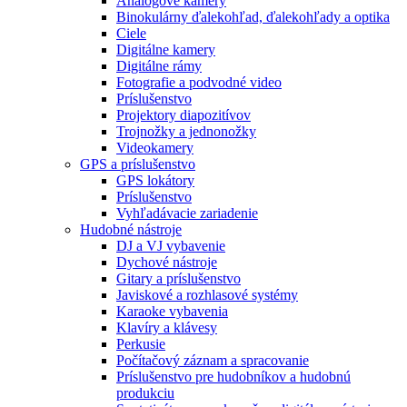
Analógové kamery
Binokulárny ďalekohľad, ďalekohľady a optika
Ciele
Digitálne kamery
Digitálne rámy
Fotografie a podvodné video
Príslušenstvo
Projektory diapozitívov
Trojnožky a jednonožky
Videokamery
GPS a príslušenstvo
GPS lokátory
Príslušenstvo
Vyhľadávacie zariadenie
Hudobné nástroje
DJ a VJ vybavenie
Dychové nástroje
Gitary a príslušenstvo
Javiskové a rozhlasové systémy
Karaoke vybavenia
Klavíry a klávesy
Perkusie
Počítačový záznam a spracovanie
Príslušenstvo pre hudobníkov a hudobnú
produkciu