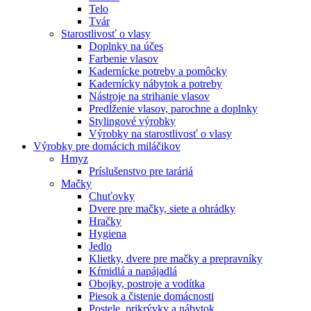
Telo
Tvár
Starostlivosť o vlasy
Doplnky na účes
Farbenie vlasov
Kadernícke potreby a pomôcky
Kadernícky nábytok a potreby
Nástroje na strihanie vlasov
Predĺženie vlasov, parochne a doplnky
Stylingové výrobky
Výrobky na starostlivosť o vlasy
Výrobky pre domácich miláčikov
Hmyz
Príslušenstvo pre taráriá
Mačky
Chuťovky
Dvere pre mačky, siete a ohrádky
Hračky
Hygiena
Jedlo
Klietky, dvere pre mačky a prepravníky
Kŕmidlá a napájadlá
Obojky, postroje a vodítka
Piesok a čistenie domácnosti
Postele, prikrývky a nábytok