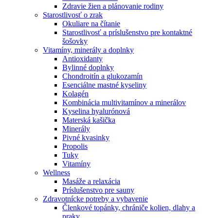
Zdravie žien a plánovanie rodiny
Starostlivosť o zrak
Okuliare na čítanie
Starostlivosť a príslušenstvo pre kontaktné
šošovky
Vitamíny, minerály a doplnky
Antioxidanty
Bylinné doplnky
Chondroitín a glukozamín
Esenciálne mastné kyseliny
Kolagén
Kombinácia multivitamínov a minerálov
Kyselina hyalurónová
Materská kašička
Minerály
Pivné kvasinky
Propolis
Tuky
Vitamíny
Wellness
Masáže a relaxácia
Príslušenstvo pre sauny
Zdravotnícke potreby a vybavenie
Členkové topánky, chrániče kolien, dlahy a
praky