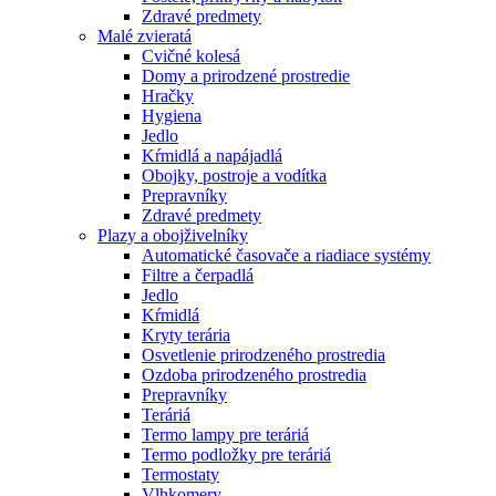
Zdravé predmety
Malé zvieratá
Cvičné kolesá
Domy a prirodzené prostredie
Hračky
Hygiena
Jedlo
Kŕmidlá a napájadlá
Obojky, postroje a vodítka
Prepravníky
Zdravé predmety
Plazy a obojživelníky
Automatické časovače a riadiace systémy
Filtre a čerpadlá
Jedlo
Kŕmidlá
Kryty terária
Osvetlenie prirodzeného prostredia
Ozdoba prirodzeného prostredia
Prepravníky
Teráriá
Termo lampy pre teráriá
Termo podložky pre teráriá
Termostaty
Vlhkomery