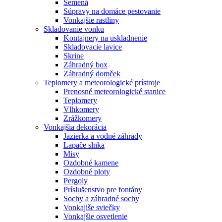
Semená
Súpravy na domáce pestovanie
Vonkajšie rastliny
Skladovanie vonku
Kontajnery na uskladnenie
Skladovacie lavice
Skrine
Záhradný box
Záhradný domček
Teplomery a meteorologické prístroje
Prenosné meteorologické stanice
Teplomery
Vlhkomery
Zrážkomery
Vonkajšia dekorácia
Jazierka a vodné záhrady
Lapače slnka
Misy
Ozdobné kamene
Ozdobné ploty
Pergoly
Príslušenstvo pre fontány
Sochy a záhradné sochy
Vonkajiše sviečky
Vonkajšie osvetlenie