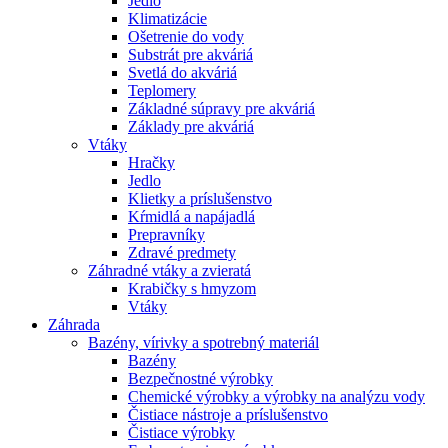
Jedlo
Klimatizácie
Ošetrenie do vody
Substrát pre akváriá
Svetlá do akváriá
Teplomery
Základné súpravy pre akváriá
Základy pre akváriá
Vtáky
Hračky
Jedlo
Klietky a príslušenstvo
Kŕmidlá a napájadlá
Prepravníky
Zdravé predmety
Záhradné vtáky a zvieratá
Krabičky s hmyzom
Vtáky
Záhrada
Bazény, vírivky a spotrebný materiál
Bazény
Bezpečnostné výrobky
Chemické výrobky a výrobky na analýzu vody
Čistiace nástroje a príslušenstvo
Čistiace výrobky