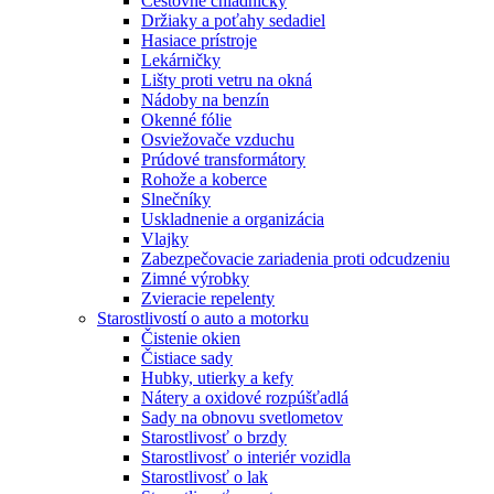
Cestovné chladničky
Držiaky a poťahy sedadiel
Hasiace prístroje
Lekárničky
Lišty proti vetru na okná
Nádoby na benzín
Okenné fólie
Osviežovače vzduchu
Prúdové transformátory
Rohože a koberce
Slnečníky
Uskladnenie a organizácia
Vlajky
Zabezpečovacie zariadenia proti odcudzeniu
Zimné výrobky
Zvieracie repelenty
Starostlivostí o auto a motorku
Čistenie okien
Čistiace sady
Hubky, utierky a kefy
Nátery a oxidové rozpúšťadlá
Sady na obnovu svetlometov
Starostlivosť o brzdy
Starostlivosť o interiér vozidla
Starostlivosť o lak