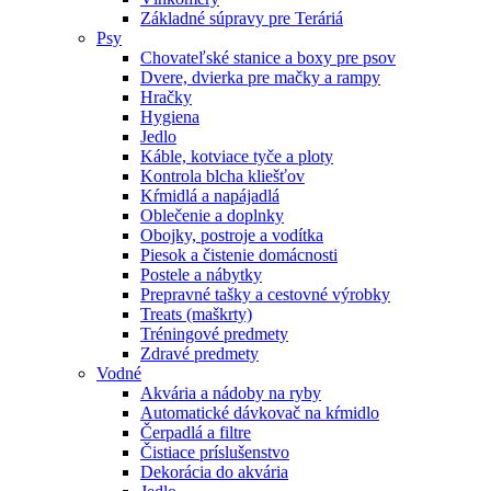
Základné súpravy pre Teráriá
Psy
Chovateľské stanice a boxy pre psov
Dvere, dvierka pre mačky a rampy
Hračky
Hygiena
Jedlo
Káble, kotviace tyče a ploty
Kontrola blcha kliešťov
Kŕmidlá a napájadlá
Oblečenie a doplnky
Obojky, postroje a vodítka
Piesok a čistenie domácnosti
Postele a nábytky
Prepravné tašky a cestovné výrobky
Treats (maškrty)
Tréningové predmety
Zdravé predmety
Vodné
Akvária a nádoby na ryby
Automatické dávkovač na kŕmidlo
Čerpadlá a filtre
Čistiace príslušenstvo
Dekorácia do akvária