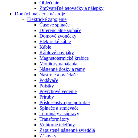
Oblečenie
Zmývateľné tetovačky a nálepky
Domáci majster a nástroje
Elektrické zapojenie
Časové spínače
Diferenciálne spínače
Domové zvončeky
Elektrické káble
Káble
Káblové navijáky
Magnetotermické krabice
Monitory napájania
Nástenné dosky a rámy
Nástroje a ovládače
Podávače
Poistky
Povrchové vedenie
Príruby
Príslušenstvo pre potrubie
Spínače a stmievače
Terminály a súpravy
Transformátory
Vnútorné telefóny
Zapustené nástenné svietidlá
Zásuvky