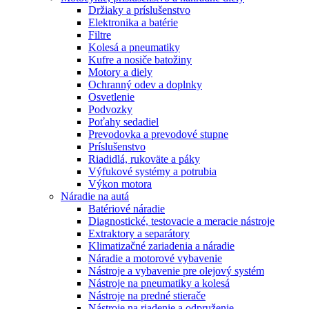
Držiaky a príslušenstvo
Elektronika a batérie
Filtre
Kolesá a pneumatiky
Kufre a nosiče batožiny
Motory a diely
Ochranný odev a doplnky
Osvetlenie
Podvozky
Poťahy sedadiel
Prevodovka a prevodové stupne
Príslušenstvo
Riadidlá, rukoväte a páky
Výfukové systémy a potrubia
Výkon motora
Náradie na autá
Batériové náradie
Diagnostické, testovacie a meracie nástroje
Extraktory a separátory
Klimatizačné zariadenia a náradie
Náradie a motorové vybavenie
Nástroje a vybavenie pre olejový systém
Nástroje na pneumatiky a kolesá
Nástroje na predné stierače
Nástroje na riadenie a odpruženie