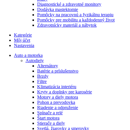
Diagnostické a zdravotné monitory
Dodávka mastektomie
Pomôcky na pracovnú a fyzikálnu terapiu
Pomôcky pre mobilitu a každodenný život
Zdravotnícky materiál a nábytok
Kategórie
Môj účet
Nastavenia
Auto a motorka
Autodiely
Alternátory
Batérie a príslušenstvo
Brzdy
Filtre
Klimatizácia interiéru
Kryty a doplnky pre karosérie
Motory a diely motora
Pohon a prevodovka
Riadenie a odpruženie
Spínače a relé
Štart motora
Stierače a diely
Svetlá, žiarovky a smerovky