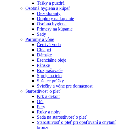
Tašky a puzdrá
Osobná hygiena a kúpeľ
Dezodoranty
Doplnky na kúpanie
Osobná hygiena
Prímesy na kúpanie
Sady
Parfumy a vône
Čerstvá voda
Chlapci
Dámske
Esenciálne oleje
Pánske
Rozprašovače
Spreje na telo
Sušiace prášky
Sviečky a vône pre domácnosť
Starostlivosť o pleť
Krk a dekolt
Oči
Pery
Ruky a nohy
Sada na starostlivosť o pleť
Starostlivosť o pleť pri opaľovaní a chytaní
bronzu