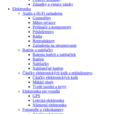
Západky a visiace zámky
Elektronika
Audio a Hi-Fi zariadenia
Gramofóny
Mikro reťazce
Prijímače a komponenty
Príslušenstvo
Rádia
Reproduktory
Zariadenia na streamovanie
Batérie a nabíjačky
Balenia batérií a nabíjačiek
Batérie
Nabíjačky
Nabíjateľné batérie
Čítačky elektronických kníh a príslušenstvo
Čítačky elektronických kníh
Mäkké obaly
Tvrdé puzdrá a kryty
Elektronika pre vozidlá
GPS
Letecká elektronika
Námorná elektronika
Fotografie a videokamery