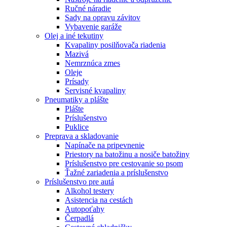
Ručné náradie
Sady na opravu závitov
Vybavenie garáže
Olej a iné tekutiny
Kvapaliny posilňovača riadenia
Mazivá
Nemrznúca zmes
Oleje
Prísady
Servisné kvapaliny
Pneumatiky a plášte
Plášte
Príslušenstvo
Puklice
Preprava a skladovanie
Napínače na pripevnenie
Priestory na batožinu a nosiče batožiny
Príslušenstvo pre cestovanie so psom
Ťažné zariadenia a príslušenstvo
Príslušenstvo pre autá
Alkohol testery
Asistencia na cestách
Autopoťahy
Čerpadlá