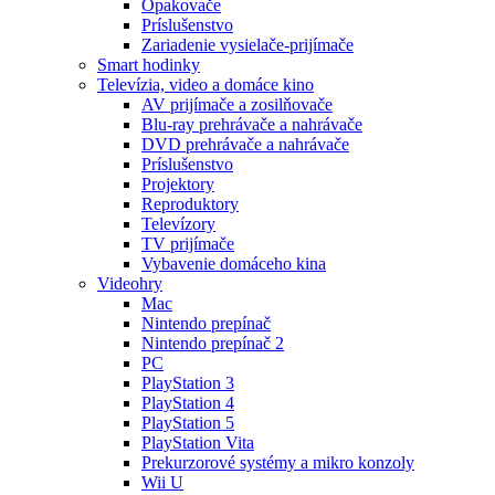
Opakovače
Príslušenstvo
Zariadenie vysielače-prijímače
Smart hodinky
Televízia, video a domáce kino
AV prijímače a zosilňovače
Blu-ray prehrávače a nahrávače
DVD prehrávače a nahrávače
Príslušenstvo
Projektory
Reproduktory
Televízory
TV prijímače
Vybavenie domáceho kina
Videohry
Mac
Nintendo prepínač
Nintendo prepínač 2
PC
PlayStation 3
PlayStation 4
PlayStation 5
PlayStation Vita
Prekurzorové systémy a mikro konzoly
Wii U