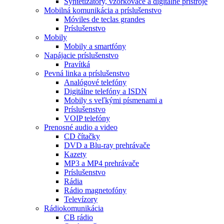
Syntetizátory, vzorkovače a digitálne prístroje
Mobilná komunikácia a príslušenstvo
Móviles de teclas grandes
Príslušenstvo
Mobily
Mobily a smartfóny
Napájacie príslušenstvo
Pravítká
Pevná linka a príslušenstvo
Analógové telefóny
Digitálne telefóny a ISDN
Mobily s veľkými písmenami a
Príslušenstvo
VOIP telefóny
Prenosné audio a video
CD čítačky
DVD a Blu-ray prehrávače
Kazety
MP3 a MP4 prehrávače
Príslušenstvo
Rádia
Rádio magnetofóny
Televízory
Rádiokomunikácia
CB rádio