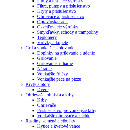
Farby a tesniace výrobky
Filtre, pumpy a príslušenstvo
Kryty a príslušenstvo
Ohrievače a príslušenstvo
Opravárska sada
Osvetľovacie výrobky
Šmykľavky, schody a trampolíny
Teplomery
Vírivky a kúpele
Gril a vonkajšie stolovanie
Doplnky na grilovanie a udenie
Grilovanie
Grilovanie- udiarne
Náradie
Vonkajšie fritézy
Vonkajšie pece na pizzu
Kryty a ploty
Dvere
Ohrievače, ohniská a krby
Krby
Ohrievače
Príslušenstvo pre vonkajšie krby
Vonkajšie ohrievače a kachle
Rastliny, semená a cibuľky
Kytice a kvetové vence