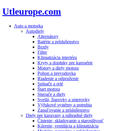
Utleurope.com
Auto a motorka
Autodiely
Alternátory
Batérie a príslušenstvo
Brzdy
Filtre
Klimatizácia interiéru
Kryty a doplnky pre karosérie
Motory a diely motora
Pohon a prevodovka
Riadenie a odpruženie
Spínače a relé
Štart motora
Stierače a diely
Svetlá, žiarovky a smerovky
Výfukové systémy a potrubia
Zapaľovanie a príslušenstvo
Diely pre karavany a náhradné diely
Čistenie, skladovanie a starostlivosť
Kúrenie, ventilácia a klimatizácia