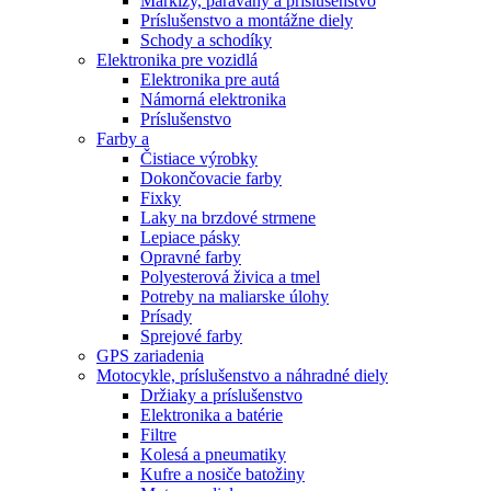
Markízy, paravány a príslušenstvo
Príslušenstvo a montážne diely
Schody a schodíky
Elektronika pre vozidlá
Elektronika pre autá
Námorná elektronika
Príslušenstvo
Farby a
Čistiace výrobky
Dokončovacie farby
Fixky
Laky na brzdové strmene
Lepiace pásky
Opravné farby
Polyesterová živica a tmel
Potreby na maliarske úlohy
Prísady
Sprejové farby
GPS zariadenia
Motocykle, príslušenstvo a náhradné diely
Držiaky a príslušenstvo
Elektronika a batérie
Filtre
Kolesá a pneumatiky
Kufre a nosiče batožiny