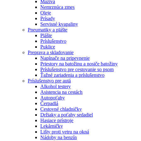
Mazivá
Nemrznúca zmes
Oleje
Prísady
Servisné kvapaliny
Pneumatiky a plášte
Plášte
Príslušenstvo
Puklice
Preprava a skladovanie
Napínače na pripevnenie
Priestory na batožinu a nosiče batožiny
Príslušenstvo pre cestovanie so psom
Ťažné zariadenia a príslušenstvo
Príslušenstvo pre autá
Alkohol testery
Asistencia na cestách
Autopoťahy
Čerpadlá
Cestovné chladničky
Držiaky a poťahy sedadiel
Hasiace prístroje
Lekárničky
Lišty proti vetru na okná
Nádoby na benzín