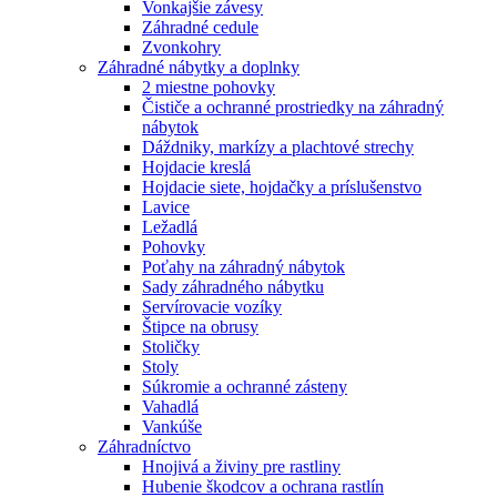
Vonkajšie závesy
Záhradné cedule
Zvonkohry
Záhradné nábytky a doplnky
2 miestne pohovky
Čističe a ochranné prostriedky na záhradný
nábytok
Dáždniky, markízy a plachtové strechy
Hojdacie kreslá
Hojdacie siete, hojdačky a príslušenstvo
Lavice
Ležadlá
Pohovky
Poťahy na záhradný nábytok
Sady záhradného nábytku
Servírovacie vozíky
Štipce na obrusy
Stoličky
Stoly
Súkromie a ochranné zásteny
Vahadlá
Vankúše
Záhradníctvo
Hnojivá a živiny pre rastliny
Hubenie škodcov a ochrana rastlín