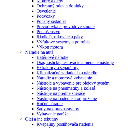
Motory a diely
Ochranný odev a doplnky
Osvetlenie
Podvozky
Poťahy sedadiel
Prevodovka a prevodové stupne
Príslušenstvo
Riadidlá, rukoväte a páky
Výfukové systémy a potrubia
Výkon motora
Náradie na autá
Batériové náradie
Diagnostické, testovacie a meracie nástroje
Extraktory a separátory
Klimatizačné zariadenia a náradie
Náradie a motorové vybavenie
Nástroje a vybavenie pre olejový systém
Nástroje na pneumatiky a kolesá
Nástroje na predné stierače
Nástroje na riadenie a odpruženie
Ručné náradie
Sady na opravu závitov
Vybavenie garáže
Olej a iné tekutiny
Kvapaliny posilňovača riadenia