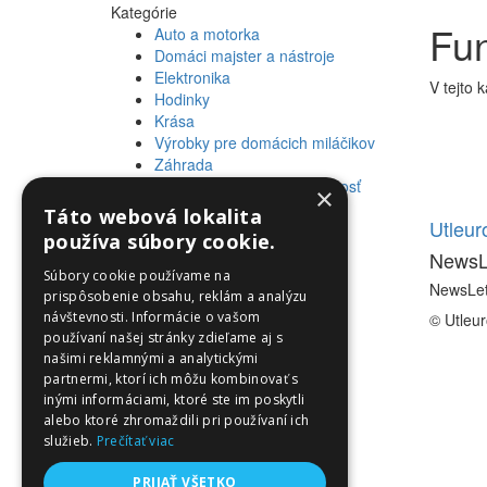
Kategórie
Fun
Auto a motorka
Domáci majster a nástroje
Elektronika
V tejto 
Hodinky
Krása
Výrobky pre domácich miláčikov
Záhrada
Zdravie a osobná starostlivosť
×
Táto webová lokalita
Informácie
Utleu
používa súbory cookie.
NewsL
Informácie
Súbory cookie používame na
NewsLet
prispôsobenie obsahu, reklám a analýzu
návštevnosti. Informácie o vašom
© Utleu
používaní našej stránky zdieľame aj s
našimi reklamnými a analytickými
partnermi, ktorí ich môžu kombinovať s
inými informáciami, ktoré ste im poskytli
alebo ktoré zhromaždili pri používaní ich
služieb.
Prečítať viac
PRIJAŤ VŠETKO