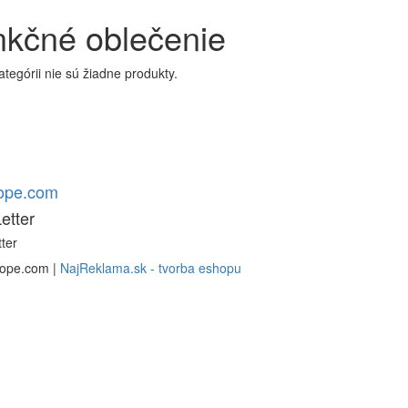
kčné oblečenie
kategórii nie sú žiadne produkty.
rope.com
etter
ter
rope.com |
NajReklama.sk - tvorba eshopu