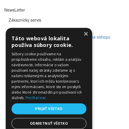
NewsLetter
Zákaznícky servis
×
© Utleurope.com |
NajReklama.sk - tvorba eshopu
Táto webová lokalita
používa súbory cookie.
Súbory cookie používame na
prispôsobenie obsahu, reklám a analýzu
návštevnosti. Informácie o vašom
používaní našej stránky zdieľame aj s
našimi reklamnými a analytickými
partnermi, ktorí ich môžu kombinovať s
inými informáciami, ktoré ste im poskytli
alebo ktoré zhromaždili pri používaní ich
služieb.
Prečítať viac
PRIJAŤ VŠETKO
ODMIETNUŤ VŠETKO