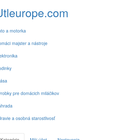
Utleurope.com
to a motorka
máci majster a nástroje
ektronika
odinky
rása
robky pre domácich miláčikov
áhrada
ravie a osobná starostlivosť
Kategórie
Môj účet
Nastavenia