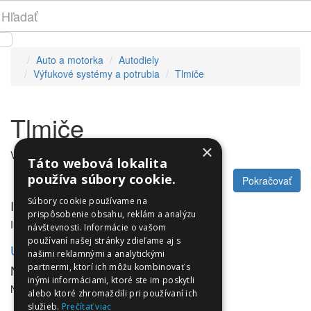
Auto a motorka
Autodiely
Výfukové systémy a potrubia
Tlmiče
Tlmiče
×
V tejto kategórii nie sú žiadne produkty.
Táto webová lokalita
používa súbory cookie.
Pokračovať
Súbory cookie používame na
Informácie
prispôsobenie obsahu, reklám a analýzu
Informácie
návštevnosti. Informácie o vašom
používaní našej stránky zdieľame aj s
Utleurope.com
našimi reklamnými a analytickými
NewsLetter
partnermi, ktorí ich môžu kombinovať s
inými informáciami, ktoré ste im poskytli
NewsLetter
alebo ktoré zhromaždili pri používaní ich
služieb.
Prečítať viac