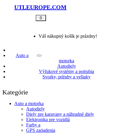
UTLEUROPE.COM
0
Váš nákupný košík je prázdny!
Auto a
motorka
Autodiely
Výfukové systémy a potrubia
Svorky, príruby a vešiaky
Kategórie
Auto a motorka
Autodiely
Diely pre karavany a náhradné diely
Elektronika pre vozidlá
Farby a
GPS zariadenia