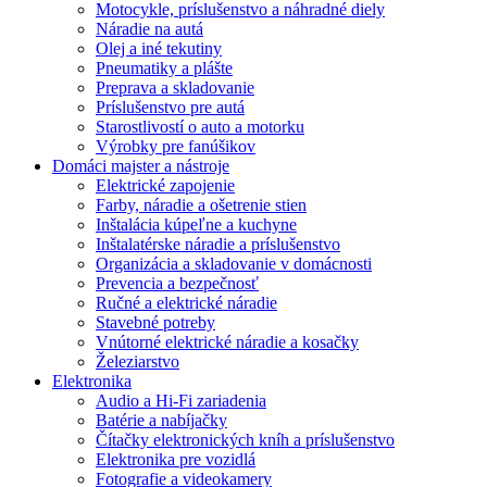
Motocykle, príslušenstvo a náhradné diely
Náradie na autá
Olej a iné tekutiny
Pneumatiky a plášte
Preprava a skladovanie
Príslušenstvo pre autá
Starostlivostí o auto a motorku
Výrobky pre fanúšikov
Domáci majster a nástroje
Elektrické zapojenie
Farby, náradie a ošetrenie stien
Inštalácia kúpeľne a kuchyne
Inštalatérske náradie a príslušenstvo
Organizácia a skladovanie v domácnosti
Prevencia a bezpečnosť
Ručné a elektrické náradie
Stavebné potreby
Vnútorné elektrické náradie a kosačky
Železiarstvo
Elektronika
Audio a Hi-Fi zariadenia
Batérie a nabíjačky
Čítačky elektronických kníh a príslušenstvo
Elektronika pre vozidlá
Fotografie a videokamery