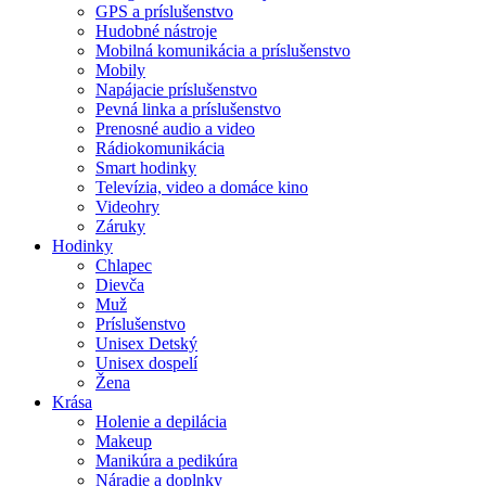
GPS a príslušenstvo
Hudobné nástroje
Mobilná komunikácia a príslušenstvo
Mobily
Napájacie príslušenstvo
Pevná linka a príslušenstvo
Prenosné audio a video
Rádiokomunikácia
Smart hodinky
Televízia, video a domáce kino
Videohry
Záruky
Hodinky
Chlapec
Dievča
Muž
Príslušenstvo
Unisex Detský
Unisex dospelí
Žena
Krása
Holenie a depilácia
Makeup
Manikúra a pedikúra
Náradie a doplnky