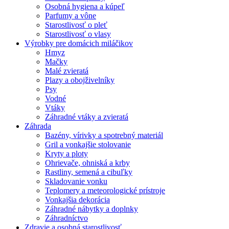
Osobná hygiena a kúpeľ
Parfumy a vône
Starostlivosť o pleť
Starostlivosť o vlasy
Výrobky pre domácich miláčikov
Hmyz
Mačky
Malé zvieratá
Plazy a obojživelníky
Psy
Vodné
Vtáky
Záhradné vtáky a zvieratá
Záhrada
Bazény, vírivky a spotrebný materiál
Gril a vonkajšie stolovanie
Kryty a ploty
Ohrievače, ohniská a krby
Rastliny, semená a cibuľky
Skladovanie vonku
Teplomery a meteorologické prístroje
Vonkajšia dekorácia
Záhradné nábytky a doplnky
Záhradníctvo
Zdravie a osobná starostlivosť