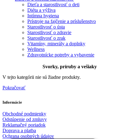
Dieťa a starostlivosť o deti
Diéta a výživa
Intímna hygiena
Prístroje na fajčenie a príslušenstvo
Starostlivosť o ústa
Starostlivosť o zdravie
Starostlivosť o zrak
Vitamíny, minerály a doplnky
Wellness
Zdravotnícke potreby a vybavenie
Svorky, príruby a vešiaky
V tejto kategórii nie sú žiadne produkty.
Pokračovať
Informácie
Obchodné podmienky
Odstúpenie od zmluvy
Reklamačný poriadok
Doprava a platba
Ochrana osobných údajov